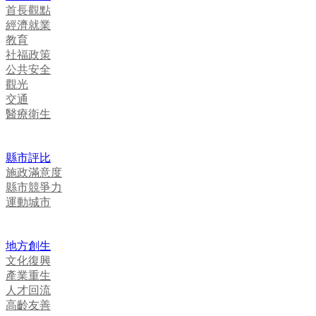
首長觀點
經濟就業
教育
社福政策
公共安全
觀光
交通
醫療衛生
縣市評比
施政滿意度
縣市競爭力
運動城市
地方創生
文化復興
產業重生
人才回流
高齡友善