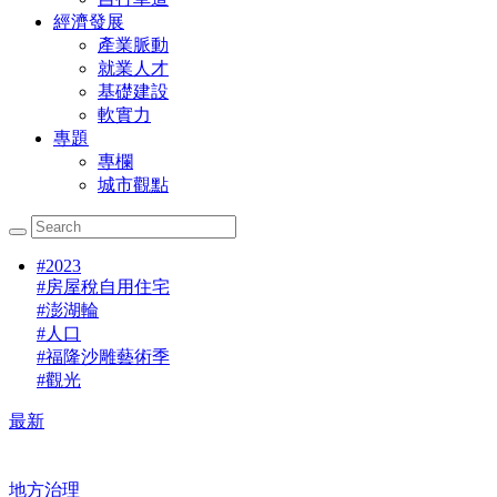
經濟發展
產業脈動
就業人才
基礎建設
軟實力
專題
專欄
城市觀點
#
2023
#
房屋稅自用住宅
#
澎湖輪
#
人口
#
福隆沙雕藝術季
#
觀光
最新
地方治理