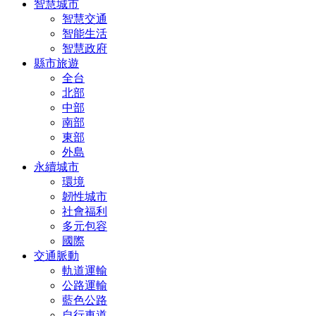
智慧城市
智慧交通
智能生活
智慧政府
縣市旅遊
全台
北部
中部
南部
東部
外島
永續城市
環境
韌性城市
社會福利
多元包容
國際
交通脈動
軌道運輸
公路運輸
藍色公路
自行車道