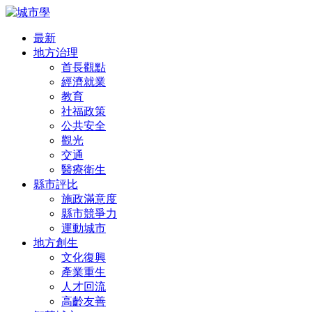
最新
地方治理
首長觀點
經濟就業
教育
社福政策
公共安全
觀光
交通
醫療衛生
縣市評比
施政滿意度
縣市競爭力
運動城市
地方創生
文化復興
產業重生
人才回流
高齡友善