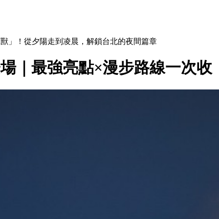
電獸」！從夕陽走到凌晨，解鎖台北的夜間篇章
1登場｜最強亮點×漫步路線一次收