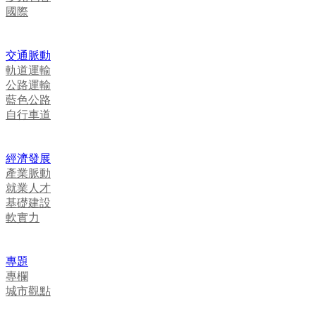
國際
交通脈動
軌道運輸
公路運輸
藍色公路
自行車道
經濟發展
產業脈動
就業人才
基礎建設
軟實力
專題
專欄
城市觀點