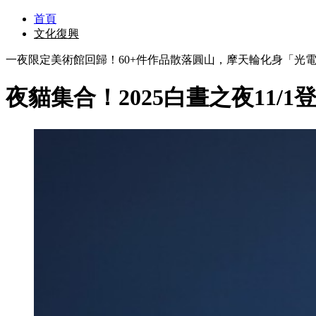
首頁
文化復興
一夜限定美術館回歸！60+件作品散落圓山，摩天輪化身「光
夜貓集合！2025白晝之夜11/