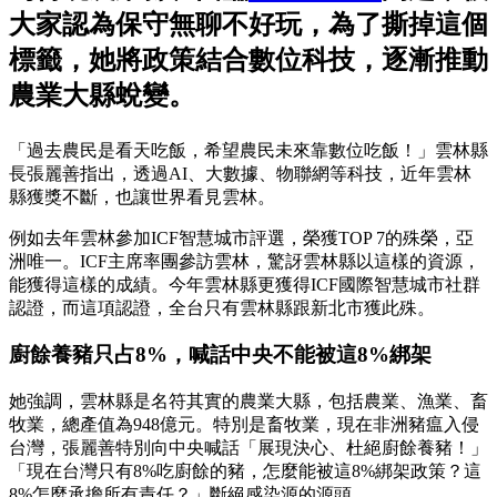
大家認為保守無聊不好玩，為了撕掉這個
標籤，她將政策結合數位科技，逐漸推動
農業大縣蛻變。
「過去農民是看天吃飯，希望農民未來靠數位吃飯！」雲林縣
長張麗善指出，透過AI、大數據、物聯網等科技，近年雲林
縣獲獎不斷，也讓世界看見雲林。
例如去年雲林參加ICF智慧城市評選，榮獲TOP 7的殊榮，亞
洲唯一。ICF主席率團參訪雲林，驚訝雲林縣以這樣的資源，
能獲得這樣的成績。今年雲林縣更獲得ICF國際智慧城市社群
認證，而這項認證，全台只有雲林縣跟新北市獲此殊。
廚餘養豬只占8%，喊話中央不能被這8%綁架
她強調，雲林縣是名符其實的農業大縣，包括農業、漁業、畜
牧業，總產值為948億元。特別是畜牧業，現在非洲豬瘟入侵
台灣，張麗善特別向中央喊話「展現決心、杜絕廚餘養豬！」
「現在台灣只有8%吃廚餘的豬，怎麼能被這8%綁架政策？這
8%怎麼承擔所有責任？」斷絕感染源的源頭。