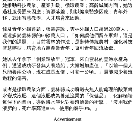
她推動科技農業、產業升級、循環農業；高齡城鄉方面，她透
過社服長照來因應；資源落差，則以健康醫療因應；青年外
移，就用智慧教學、人才培育來因應。
觸及青年外飄難題，張麗善說，雲林外飄人口超過200萬人，
遠遠多於雲林縣的60餘萬人口，「如何讓他們留在家鄉，這是
我們的課題。」目前雲林的作法，是翻轉傳統農村，強化科技
智慧轉型，培育地方農產業青年，吸引青年回流故鄉。
她以去年拿下「創業歸故里」冠軍、來自雲林的豐漁水產為
例，透過成功研發無人養殖船，大幅增加產值，「以前一個人
只能養兩公頃，現在成長五倍，可養十公頃。」還能減少養殖
過程的傷害。
或者是循環農業方面，雲林縣成功將過去無人能處理的酸菜鹵
水變成液肥，這個液肥成為養殖漁業的「保健品」，化解極端
氣候下的暴雨，導致海水淡化對養殖漁業的衝擊，「沒用我們
液肥的，死亡率高達80%，使用的幾乎0%。」
Advertisement