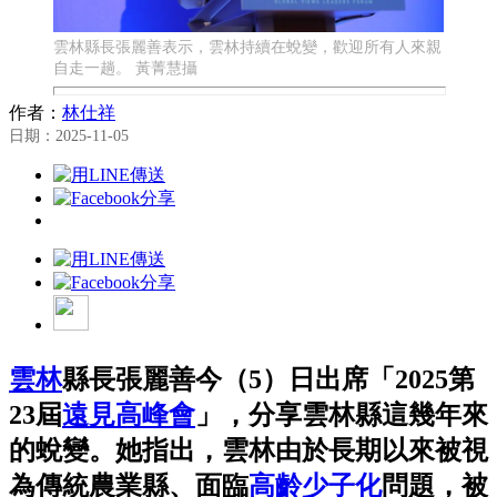
雲林縣長張麗善表示，雲林持續在蛻變，歡迎所有人來親
自走一趟。 黃菁慧攝
作者：
林仕祥
日期：2025-11-05
雲林
縣長張麗善今（5）日出席「2025第
23屆
遠見高峰會
」，分享雲林縣這幾年來
的蛻變。她指出，雲林由於長期以來被視
為傳統農業縣、面臨
高齡
少子化
問題，被