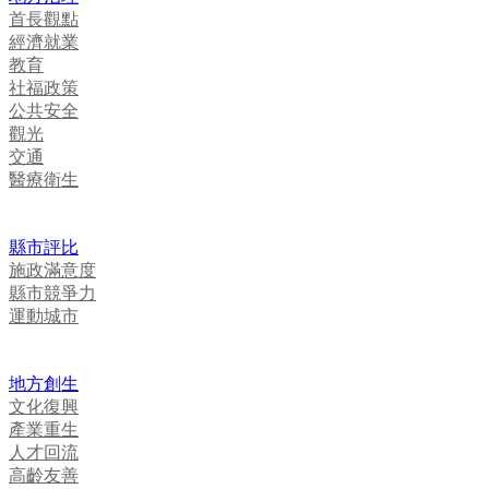
首長觀點
經濟就業
教育
社福政策
公共安全
觀光
交通
醫療衛生
縣市評比
施政滿意度
縣市競爭力
運動城市
地方創生
文化復興
產業重生
人才回流
高齡友善