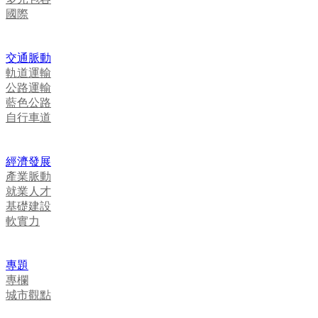
國際
交通脈動
軌道運輸
公路運輸
藍色公路
自行車道
經濟發展
產業脈動
就業人才
基礎建設
軟實力
專題
專欄
城市觀點