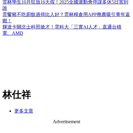
雲林學生10月狂放16天假！2025全國運動會停課多休5日害到
誰
雲饗豬不吃廚餘過得比人好？雲林糧倉用APP務農吸引青年返
鄉！
輝達卡關北士科照搶才！雲科大「三實AI人才」直通台積
電、AMD
林仕祥
更多文章
Advertisement