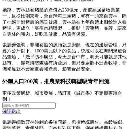
她說，雲林縣養豬業的產值為239億元，產值高居畜牧業第
一，且從比例來看，全台灣每三頭豬，就有一頭來自雲林。除
了杜絕非洲豬瘟的感染疑慮，雲林縣在七年前禁止廚餘進入養
豬場，更成立「零瘦肉精聯盟」，推動「雲饗豬」品牌，讓來
自雲林的豬肉，好吃又健康，品質有保障。
張麗善強調，非洲豬瘟的源頭就是廚餘，現在的邊境管理，只
要六公斤以下、1000美元以下的食品，統統可以在海關規避食
品查驗，「幾乎防不勝防，今天是台中市，明天可能就是其他
縣市。」縱然海關查驗有所疏漏，但只要廚餘不進畜牧場，非
洲豬瘟就不會衝擊養豬產業、影響食品安全。
外飄人口200萬，推農業科技轉型吸青年回流
更多政策解析、城市發展，請訂閱《城市學》不定期專題企
劃！
確認送出
張麗善細數雲林碰到的各項問題，包括傳統農村、高齡城鄉、
資源落差、青年外移，而她也對症下藥。例如傳統農村方面，