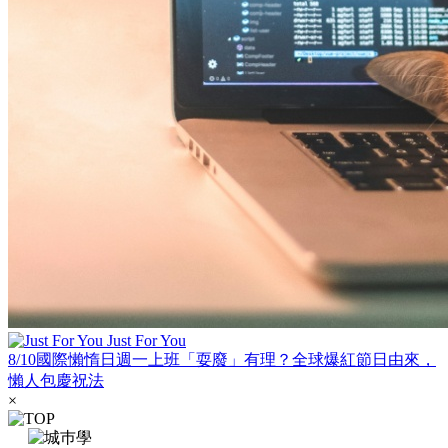
Just For You
8/10國際懶惰日週一上班「耍廢」有理？全球爆紅節日由來，
懶人包慶祝法
×