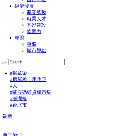
經濟發展
產業脈動
就業人才
基礎建設
軟實力
專題
專欄
城市觀點
#
翁章梁
#
房屋稅自用住宅
#
人口
#
關渡碼頭貨櫃市集
#
澎湖輪
#
台北市
最新
地方治理