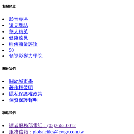
相關頻道
影音專區
遠見雜誌
華人精英
健康遠見
哈佛商業評論
50+
領導影響力學院
關於我們
關於城市學
著作權聲明
隱私保護權政策
個資保護聲明
聯絡我們
讀者服務部電話：(02)2662-0012
服務信箱：
globalcities@cwgv.com.tw