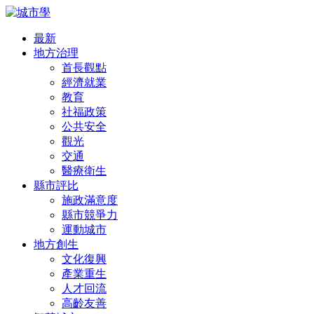
最新
地方治理
首長觀點
經濟就業
教育
社福政策
公共安全
觀光
交通
醫療衛生
縣市評比
施政滿意度
縣市競爭力
運動城市
地方創生
文化復興
產業重生
人才回流
高齡友善