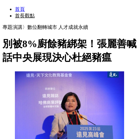
首頁
首長觀點
專題演講〉數位翻轉城市 人才成就永續
別被8%廚餘豬綁架！張麗善喊
話中央展現決心杜絕豬瘟