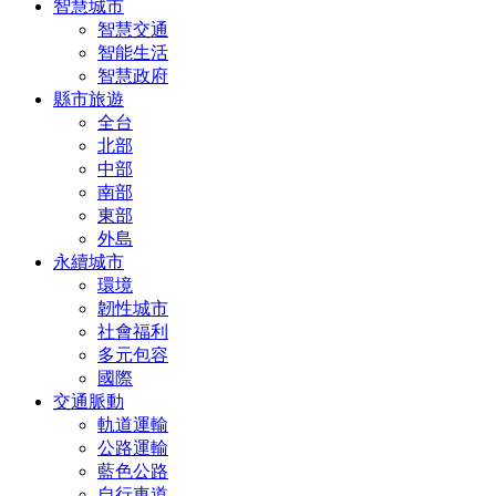
智慧城市
智慧交通
智能生活
智慧政府
縣市旅遊
全台
北部
中部
南部
東部
外島
永續城市
環境
韌性城市
社會福利
多元包容
國際
交通脈動
軌道運輸
公路運輸
藍色公路
自行車道