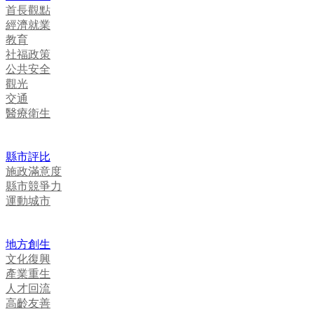
首長觀點
經濟就業
教育
社福政策
公共安全
觀光
交通
醫療衛生
縣市評比
施政滿意度
縣市競爭力
運動城市
地方創生
文化復興
產業重生
人才回流
高齡友善