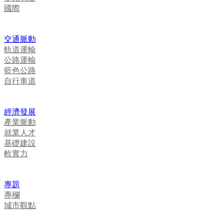
國際
交通脈動
軌道運輸
公路運輸
藍色公路
自行車道
經濟發展
產業脈動
就業人才
基礎建設
軟實力
專題
專欄
城市觀點