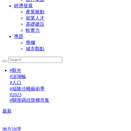
經濟發展
產業脈動
就業人才
基礎建設
軟實力
專題
專欄
城市觀點
#
觀光
#
澎湖輪
#
人口
#
福隆沙雕藝術季
#
2023
#
關渡碼頭貨櫃市集
最新
地方治理