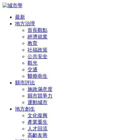
最新
地方治理
首長觀點
經濟就業
教育
社福政策
公共安全
觀光
交通
醫療衛生
縣市評比
施政滿意度
縣市競爭力
運動城市
地方創生
文化復興
產業重生
人才回流
高齡友善