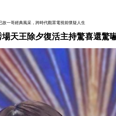
現已故一哥經典風采，跨時代觀眾電視前懷疑人生
秀場天王除夕復活主持驚喜還驚