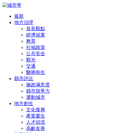
最新
地方治理
首長觀點
經濟就業
教育
社福政策
公共安全
觀光
交通
醫療衛生
縣市評比
施政滿意度
縣市競爭力
運動城市
地方創生
文化復興
產業重生
人才回流
高齡友善