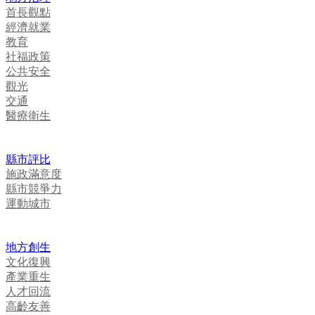
首長觀點
經濟就業
教育
社福政策
公共安全
觀光
交通
醫療衛生
縣市評比
施政滿意度
縣市競爭力
運動城市
地方創生
文化復興
產業重生
人才回流
高齡友善