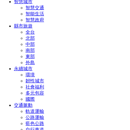
智慧城市
智慧交通
智能生活
智慧政府
縣市旅遊
全台
北部
中部
南部
東部
外島
永續城市
環境
韌性城市
社會福利
多元包容
國際
交通脈動
軌道運輸
公路運輸
藍色公路
自行車道