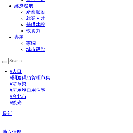
經濟發展
產業脈動
就業人才
基礎建設
軟實力
專題
專欄
城市觀點
#
人口
#
關渡碼頭貨櫃市集
#
翁章梁
#
房屋稅自用住宅
#
台北市
#
觀光
最新
地方治理