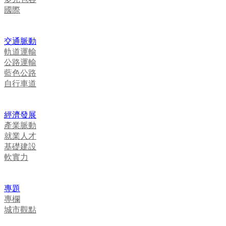
國際
交通脈動
軌道運輸
公路運輸
藍色公路
自行車道
經濟發展
產業脈動
就業人才
基礎建設
軟實力
專題
專欄
城市觀點