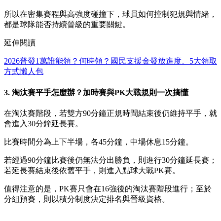
所以在密集賽程與高強度碰撞下，球員如何控制犯規與情緒，
都是球隊能否持續晉級的重要關鍵。
延伸閱讀
2026普發1萬誰能領？何時領？國民支援金發放進度、5大領取
方式懶人包
3. 淘汰賽平手怎麼辦？加時賽與PK大戰規則一次搞懂
在淘汰賽階段，若雙方90分鐘正規時間結束後仍維持平手，就
會進入30分鐘延長賽。
比賽時間分為上下半場，各45分鐘，中場休息15分鐘。
若經過90分鐘比賽後仍無法分出勝負，則進行30分鐘延長賽；
若延長賽結束後依舊平手，則進入點球大戰PK賽。
值得注意的是，PK賽只會在16強後的淘汰賽階段進行；至於
分組預賽，則以積分制度決定排名與晉級資格。