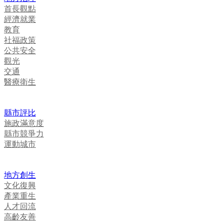
首長觀點
經濟就業
教育
社福政策
公共安全
觀光
交通
醫療衛生
縣市評比
施政滿意度
縣市競爭力
運動城市
地方創生
文化復興
產業重生
人才回流
高齡友善