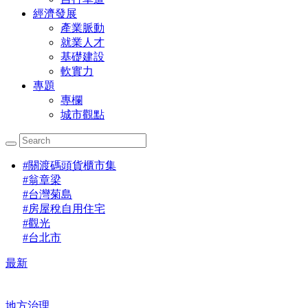
經濟發展
產業脈動
就業人才
基礎建設
軟實力
專題
專欄
城市觀點
#
關渡碼頭貨櫃市集
#
翁章梁
#
台灣菊島
#
房屋稅自用住宅
#
觀光
#
台北市
最新
地方治理