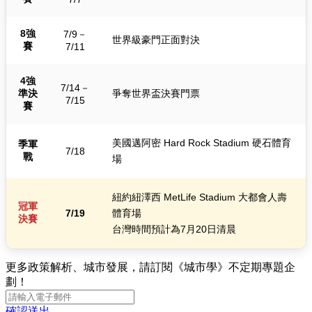
8強
7/9－
世界級豪門正面對決
賽
7/11
4強
7/14－
準決
爭奪世界盃決賽門票
7/15
賽
美國邁阿密 Hard Rock Stadium 硬石體育
季軍
7/18
戰
場
紐約紐澤西 MetLife Stadium 大都會人壽
冠軍
7/19
體育場
決賽
台灣時間預計為7月20日清晨
更多政策解析、城市發展，請訂閱《城市學》不定期專題企
劃！
確認送出