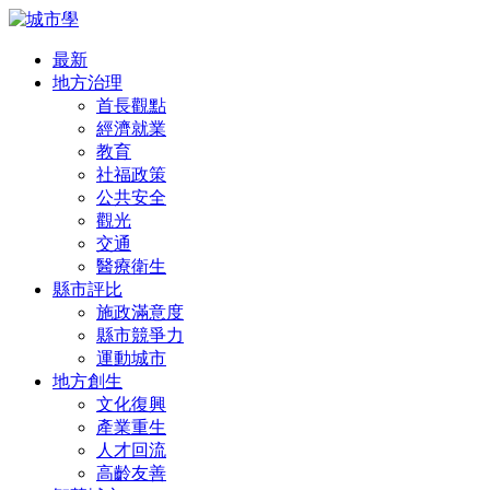
最新
地方治理
首長觀點
經濟就業
教育
社福政策
公共安全
觀光
交通
醫療衛生
縣市評比
施政滿意度
縣市競爭力
運動城市
地方創生
文化復興
產業重生
人才回流
高齡友善