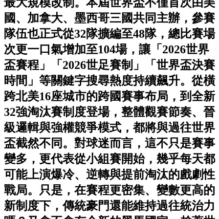
最大規模改制。本屆世界盃不僅首次由美
國、加拿大、墨西哥三國共同主辦，參賽
隊伍也正式從32隊擴編至48隊，總比賽場
次更一口氣增加至104場，讓「2026世界
盃賽程」「2026世足賽制」「世界盃決賽
時間」等關鍵字搜尋熱度持續飆升。從橫
跨北美16座城市的跨國賽事布局，到全新
32強淘汰賽制度登場，整體觀賽節奏、晉
級邏輯與強權競爭模式，都將與過往世界
盃截然不同。對球迷而言，這不只是賽事
變多，更代表從小組賽開始，幾乎每天都
可能上演爆冷、逆轉與提前淘汰的戲劇性
戰局。只是，在賽程更密集、變數更高的
新制度下，傳統豪門還能維持過往統治力