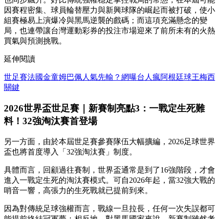
因賽程密集、球員輪替壓力與新興球隊的崛起而被打破，使小
組賽極易上演爆冷與黑馬逆襲的戲碼；而這項充滿懸念的變
局，也連帶讓台灣運動彩券的投注市場迎來了前所未有的火熱
買氣與預測挑戰。
延伸閱讀
世足賽法國金童姆巴佩人氣先輸？網曝台人瘋阿根廷球王梅西
關鍵
2026世界盃世足賽｜新賽制亮點3：一戰定生死難
料！32強淘汰賽首登場
另一方面，由於本屆世足賽參賽隊伍大幅擴編，2026足球世界
盃也將首度導入「32強淘汰賽」制度。
具體而言，回顧過往賽制，世界盃通常是到了16強階段，才會
進入一戰定生死的淘汰賽模式。可自2026年起，當32強大戰的
哨音一響，高張力的生死戰就已提前到來。
因為對傳統足球強權而言，戰線一旦拉長，任何一次失誤都可
能提前終結冠軍夢；相反地，對黑馬國家來說，新賽制雖然考