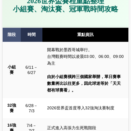
2026世界盃賽程重點整理
小組賽、淘汰賽、冠軍戰時間攻略
階段
時間
重點資訊
開幕戰於墨西哥城舉行。
台灣觀賽時間以凌晨03:00、06:00、09:00
為主
小組
6/11－
賽
6/27
由於小組賽橫跨三個國家舉辦，單日賽事
數量將比以往更多，因此球迷等於「天天
都有球賽看」。
32強
6/28－
2026世界盃首度導入32強淘汰賽制度
賽
7/3
16強
7/4－
正式進入高張力生死戰階段
賽
7/7