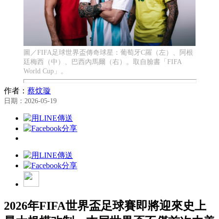
圖／FIFA足球世界盃傳奇球星：葡萄牙C羅（左）、阿根
廷梅西（中）、巴西內馬爾（右）。取自臉書「FIFA
World Cup」。
作者：
蔡炆璇
日期：2026-05-19
2026年FIFA世界盃足球賽即將迎來史上