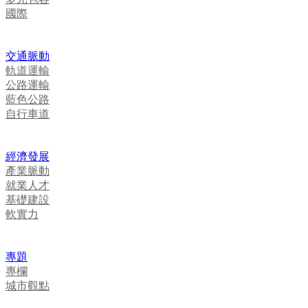
國際
交通脈動
軌道運輸
公路運輸
藍色公路
自行車道
經濟發展
產業脈動
就業人才
基礎建設
軟實力
專題
專欄
城市觀點