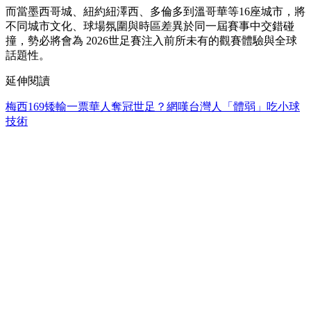
而當墨西哥城、紐約紐澤西、多倫多到溫哥華等16座城市，將
不同城市文化、球場氛圍與時區差異於同一屆賽事中交錯碰
撞，勢必將會為 2026世足賽注入前所未有的觀賽體驗與全球
話題性。
延伸閱讀
梅西169矮輸一票華人奪冠世足？網嘆台灣人「體弱」吃小球
技術