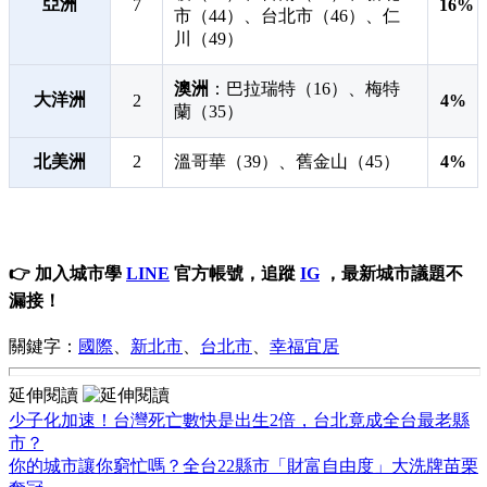
亞洲
7
16%
市（44）、台北市（46）、仁
川（49）
澳洲
：巴拉瑞特（16）、梅特
大洋洲
2
4%
蘭（35）
北美洲
2
溫哥華（39）、舊金山（45）
4%
👉 加入城市學
LINE
官方帳號，追蹤
IG
，最新城市議題不
漏接！
關鍵字：
國際
、
新北市
、
台北市
、
幸福宜居
延伸閱讀
少子化加速！台灣死亡數快是出生2倍，台北竟成全台最老縣
市？
你的城市讓你窮忙嗎？全台22縣市「財富自由度」大洗牌苗栗