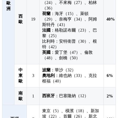
（24）、不來梅（27）、柏林
歐
（36）
洲
荷蘭
：海牙（15）、萊頓
西
19
（29）、奈梅亨（34）、阿姆
40%
歐
斯特丹（43）
法國
：格勒諾布爾（23）、巴
黎（25）
比利時：安特衛普（30）、根
特（42）
英國
：愛丁堡（47）、倫敦
（48）、劍橋（50）
中
波蘭
：華沙（32）
東
3
奧地利
：維也納（33）、克拉
6%
歐
根福（40）
南
西班牙
：巴塞隆納（12）
1
2%
歐
東京（5）、橫濱（18）、新加
坡（22）、首爾（26）、新北