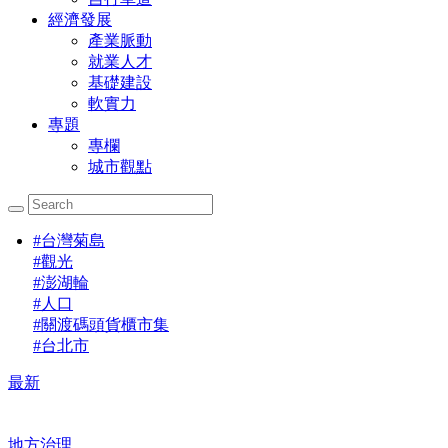
經濟發展
產業脈動
就業人才
基礎建設
軟實力
專題
專欄
城市觀點
#
台灣菊島
#
觀光
#
澎湖輪
#
人口
#
關渡碼頭貨櫃市集
#
台北市
最新
地方治理