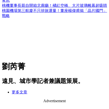
奪冠
桃機董事長親自開箱北廊廳！橘紅空橋、大片玻璃帷幕超吸睛
桃園機場第三航廈不只拚旅運量！董座楊偉甫揭「晶片國門」
戰略
劉芮菁
遠見、城市學記者兼議題策展。
更多文章
Advertisement