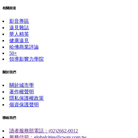
相關頻道
影音專區
遠見雜誌
華人精英
健康遠見
哈佛商業評論
50+
領導影響力學院
關於我們
關於城市學
著作權聲明
隱私保護權政策
個資保護聲明
聯絡我們
讀者服務部電話：(02)2662-0012
服務信箱：
globalcities@cwgv.com.tw