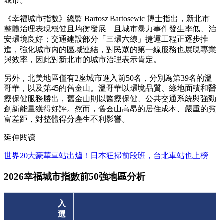
城市。
《幸福城市指數》總監 Bartosz Bartosewic 博士指出，新北市
整體治理表現穩健且均衡發展，且城市暴力事件發生率低、治
安環境良好；交通建設部分「三環六線」捷運工程正逐步推
進，強化城市內的區域連結，對民眾的第一線服務也展現專業
與效率，因此對新北市的城市治理表示肯定。
另外，北美地區僅有2座城市進入前50名，分別為第39名的溫
哥華，以及第45的舊金山。溫哥華以環境品質、綠地面積和醫
療保健服務勝出，舊金山則以醫療保健、公共交通系統與強勁
創新能量獲得好評。然而，舊金山高昂的居住成本、嚴重的貧
富差距，對整體得分產生不利影響。
延伸閱讀
世界20大豪華車站出爐！日本狂掃前段班，台北車站也上榜
2026幸福城市指數前50強地區分析
入
選