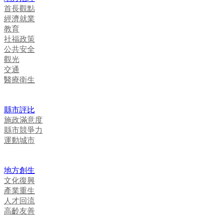
首長觀點
經濟就業
教育
社福政策
公共安全
觀光
交通
醫療衛生
縣市評比
施政滿意度
縣市競爭力
運動城市
地方創生
文化復興
產業重生
人才回流
高齡友善