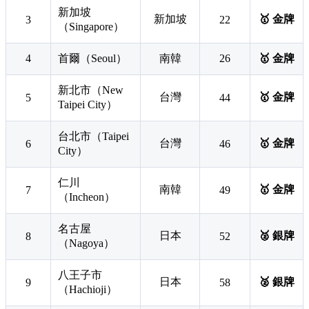
新加坡
新加坡
🥇 金牌
3
22
（Singapore）
4
首爾（Seoul）
南韓
26
🥇 金牌
新北市（New
台灣
🥇 金牌
5
44
Taipei City）
台北市（Taipei
台灣
🥇 金牌
6
46
City）
仁川
南韓
🥇 金牌
7
49
（Incheon）
名古屋
日本
🥈 銀牌
8
52
（Nagoya）
八王子市
日本
🥈 銀牌
9
58
（Hachioji）