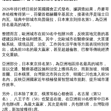
2026年排行榜日前於英國國會正式發布。據調查結果，丹麥哥
本哈根奪得第一，芬蘭首都赫爾辛基居次，接著依序是瑞士日
內瓦、瑞典中部城市烏普薩拉，日本東京則排名第5，為亞洲
排名最高的城市。
整體而言，歐洲城市在前50名中包辦39席，反映當地完善的基
礎建設與社會福利體系。其中，北歐城市在醫療保健、大眾運
輸系統、環境品質、治安、工作與生活平衡等方面表現特別突
出，成為前10名的最大贏家，甚至超越倫敦、巴黎等傳統經濟
文化重鎮。
亞洲部分，日本東京排名第5，為亞洲地區排名最高的城市，
並以交通、醫療基礎設施和治安上獲得高分。而新加坡、韓國
首爾、日本橫濱、台灣新北市與台北市、韓國仁川也進入前50
名內，反映亞洲國家近年積極發展智慧城市規劃、提升城市運
作效率。
另外，日本除了東京、橫濱等核心都會區，名古屋（第52
名）、八王子市（58）也緊追在後。在亞洲前10名榜單中日本
共包辦4席，為最大贏家，其次是南韓，共包辦3席，台灣取得
2席，新加坡獲得1席。