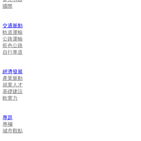
國際
交通脈動
軌道運輸
公路運輸
藍色公路
自行車道
經濟發展
產業脈動
就業人才
基礎建設
軟實力
專題
專欄
城市觀點