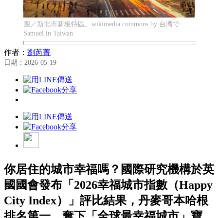
圖／新北市新板特區。wikimedia commons by 台湾で
Samuel in Taiwan
作者：
劉芮菁
日期：2026-05-19
你居住的城市幸福嗎？國際研究機構於英
國國會發布「2026幸福城市指數（Happy
City Index）」評比結果，丹麥哥本哈根
排名第一，奪下「全球最幸福城市」寶