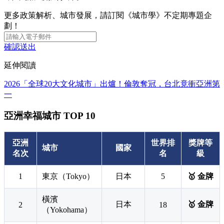
更多政策解析、城市發展，請訂閱《城市學》不定期專題企
劃！
確認送出
延伸閱讀
2026「全球20大文化城市」出爐！倫敦奪冠，台北竟衝亞洲第
一
亞洲幸福城市 TOP 10
亞洲
世界排
獎牌等
城市
國家
名次
名
級
1
東京（Tokyo）
日本
5
🥇 金牌
橫濱
日本
🥇 金牌
2
18
（Yokohama）