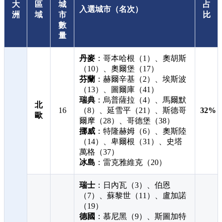
大
區
城
占
入選城市（名次）
洲
域
市
比
數
量
丹麥
：哥本哈根（1）、奧胡斯
（10）、奧爾堡（17）
芬蘭
：赫爾辛基（2）、埃斯波
（13）、圖爾庫（41）
瑞典
：烏普薩拉（4）、馬爾默
北
16
（8）、延雪平（21）、斯德哥
32%
歐
爾摩（28）、哥德堡（38）
挪威
：特隆赫姆（6）、奧斯陸
（14）、卑爾根（31）、史塔
萬格（37）
冰島
：雷克雅維克（20）
瑞士
：日內瓦（3）、伯恩
（7）、蘇黎世（11）、盧加諾
（19）
德國
：慕尼黑（9）、斯圖加特