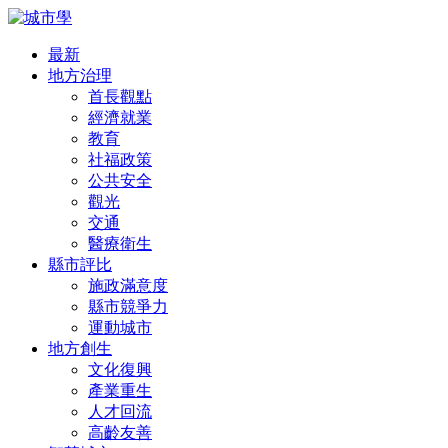
最新
地方治理
首長觀點
經濟就業
教育
社福政策
公共安全
觀光
交通
醫療衛生
縣市評比
施政滿意度
縣市競爭力
運動城市
地方創生
文化復興
產業重生
人才回流
高齡友善