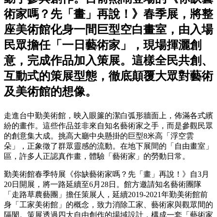
術家嗎？先「畫」再說！》春季展，將整
座美術館化身一間巨型空白畫室，由入場
民眾擔任「一日藝術家」，現場揮灑創
意，完成作品加入策展。這樣全民共創、
互動式的策展型態，徹底顛覆大眾對藝術
及美術館的想像。
走進台中勤美術館，映入眼簾的潔白弧形牆面上，佈滿各式繽
紛的畫作。這些作品並非來自知名藝術家之手，而是參觀民眾
的創意集大成。挑高大廳中央懸掛的巨型8米高「浮空雲
朵」，正象徵了群眾靈感的流動。在地下展間的「自由畫室」
區，許多人正認真作畫，體驗「藝術家」的勞動日常。
勤美術館春季特展《你缺藝術家嗎？先「畫」再說！》自3月
20日開展，將一路延續至6月28日。館方邀請知名藝術團隊
「走路草農藝團」擔任策展人，延續2019-2021年勤美術館前
身「工家美術館」的概念，致力消除工家、藝術家與觀眾間的
隔閡。策展透過四大自由創作的場域設計，構成一套「藝術家