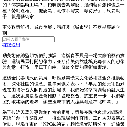
的「你缺臨時工嗎？」招聘廣告為靈感，強調藝術創作也是一
種「勞動過程」。他認為，創作不需要「等待好」，只要動
手，就是藝術家。
更多政策解析、城市發展，請訂閱《城市學》不定期專題企
劃！
確認送出
勤美術館總監胡忻儀則強調，這檔春季展是一場大膽的藝術實
驗，邀請民眾打開想像力，並期待美術館能填充每個人的想像
與創意，打造一座真正自由、屬於全民的藝術練習場。
這樣全民參與式的策展，呼應勤美璞真文化藝術基金會推廣藝
術、深化社區的理念。董事何佩芬表示：「早期的勤美術館到
現在由隈研吾大師打造的新場域，我們始終堅持讓藝術融入生
活，這次策展是基金會推動『區域整合』的重要一步，我們希
望打破建築的邊界，讓整座城市的人流與創意在此匯聚。」
為了拉近民眾與專業創作者的距離，策展團隊也邀請6名藝術
家擔任創「作陪跑者」，推出現場創作直播、工作坊與表演式
活動。現場作畫的「NPC藝術家」賴怡璋受訪時分享，這檔策