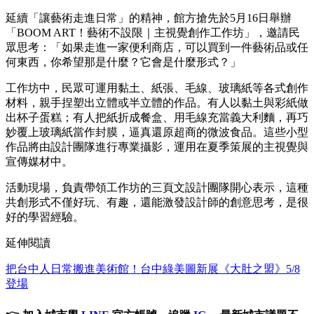
延續「讓藝術走進日常」的精神，館方搶先於5月16日舉辦
「BOOM ART！藝術不設限｜主視覺創作工作坊」，邀請民
眾思考：「如果走進一家便利商店，可以買到一件藝術品或任
何東西，你希望那是什麼？它會是什麼形式？」
工作坊中，民眾可運用黏土、紙張、毛線、玻璃紙等各式創作
材料，親手捏塑出立體或半立體的作品。有人以黏土與彩紙做
出杯子蛋糕；有人把紙折成餐盒、用毛線充當義大利麵，再巧
妙覆上玻璃紙當作封膜，逼真還原超商的微波食品。這些小型
作品將由設計團隊進行專業攝影，運用在夏季策展的主視覺與
宣傳媒材中。
活動現場，負責帶領工作坊的三頁文設計團隊開心表示，這種
共創形式不僅好玩、有趣，還能激發設計師的創意思考，是很
好的學習經驗。
延伸閱讀
把台中人日常搬進美術館！台中綠美圖新展《大肚之盟》5/8
登場