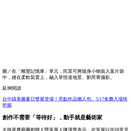
圖／在「雕塑記憶庫」單元，民眾可將隨身小物裝入葉片袋
中，縫在柔軟裝置上，融入草悟道地景。劉芮菁攝影。
延伸閱讀
台中綠美圖夏日雙展登場！亮點作品懶人包、5/17免費入場快
把握
創作不需要「等待好」，動手就是藝術家
走路草農藝團創辦人暨策展人陳漢聲表示，此策展以街頭常見