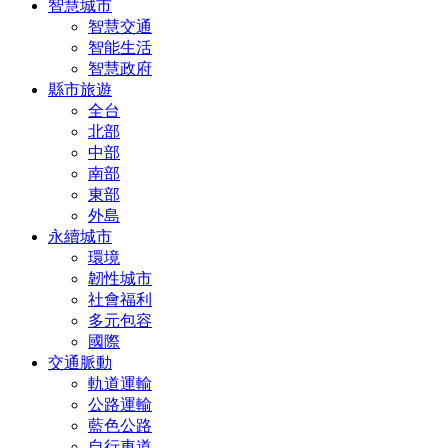
智慧城市
智慧交通
智能生活
智慧政府
縣市旅遊
全台
北部
中部
南部
東部
外島
永續城市
環境
韌性城市
社會福利
多元包容
國際
交通脈動
軌道運輸
公路運輸
藍色公路
自行車道