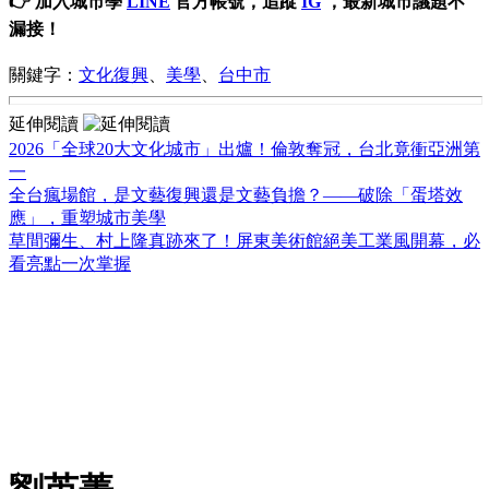
👉 加入城市學
LINE
官方帳號，追蹤
IG
，最新城市議題不
漏接！
關鍵字：
文化復興
、
美學
、
台中市
延伸閱讀
2026「全球20大文化城市」出爐！倫敦奪冠，台北竟衝亞洲第
一
全台瘋場館，是文藝復興還是文藝負擔？——破除「蛋塔效
應」，重塑城市美學
草間彌生、村上隆真跡來了！屏東美術館絕美工業風開幕，必
看亮點一次掌握