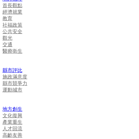
首長觀點
經濟就業
教育
社福政策
公共安全
觀光
交通
醫療衛生
縣市評比
施政滿意度
縣市競爭力
運動城市
地方創生
文化復興
產業重生
人才回流
高齡友善