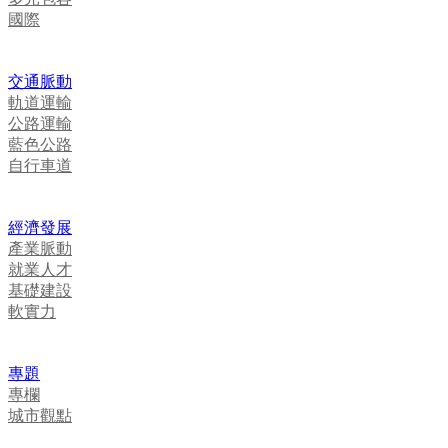
國際
交通脈動
軌道運輸
公路運輸
藍色公路
自行車道
經濟發展
產業脈動
就業人才
基礎建設
軟實力
專題
專欄
城市觀點