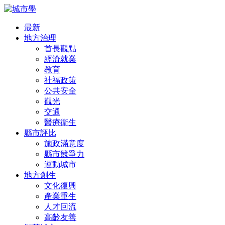
最新
地方治理
首長觀點
經濟就業
教育
社福政策
公共安全
觀光
交通
醫療衛生
縣市評比
施政滿意度
縣市競爭力
運動城市
地方創生
文化復興
產業重生
人才回流
高齡友善