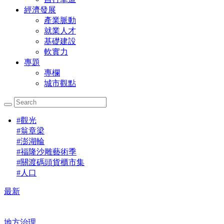
經濟發展
產業脈動
就業人才
基礎建設
軟實力
專題
專欄
城市觀點
#
觀光
#
翁章梁
#
澎湖輪
#
福隆沙雕藝術季
#
關渡碼頭貨櫃市集
#
人口
最新
地方治理