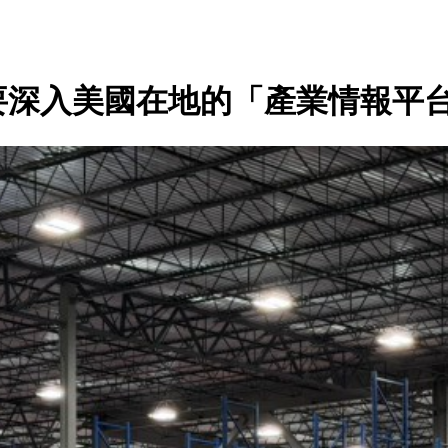
深入美國在地的「產業情報平台