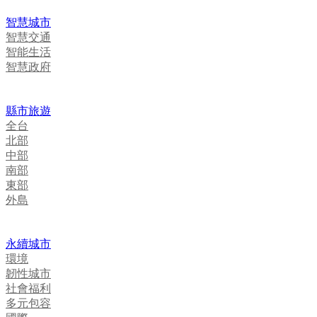
智慧城市
智慧交通
智能生活
智慧政府
縣市旅遊
全台
北部
中部
南部
東部
外島
永續城市
環境
韌性城市
社會福利
多元包容