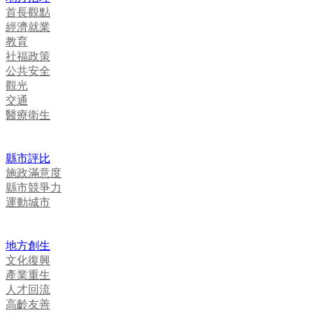
首長觀點
經濟就業
教育
社福政策
公共安全
觀光
交通
醫療衛生
縣市評比
施政滿意度
縣市競爭力
運動城市
地方創生
文化復興
產業重生
人才回流
高齡友善