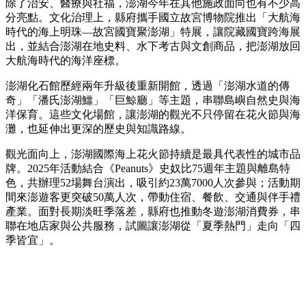
除了治安、醫療與社福，澎湖今年在其他施政面向也有不少高
分亮點。文化治理上，縣府攜手國立故宮博物院推出「大航海
時代的海上明珠—故宮國寶聚澎湖」特展，讓院藏國寶跨海展
出，並結合澎湖在地史料、水下考古與文創商品，把澎湖放回
大航海時代的海洋座標。
澎湖化石館歷經兩年升級後重新開館，透過「澎湖水道的傳
奇」「潘氏澎湖鱷」「巨鯨廳」等主題，串聯島嶼自然史與海
洋保育。這些文化場館，讓澎湖的觀光不只停留在花火節與海
灘，也延伸出更深的歷史與知識路線。
觀光面向上，澎湖國際海上花火節持續是最具代表性的城市品
牌。2025年活動結合《Peanuts》史奴比75週年主題與離島特
色，共辦理52場舞台演出，吸引約23萬7000人次參與；活動期
間來澎遊客更突破50萬人次，帶動住宿、餐飲、交通與伴手禮
產業。面對長期淡旺季落差，縣府也推動冬遊澎湖消費券，串
聯在地店家與公共服務，試圖讓澎湖從「夏季熱門」走向「四
季皆宜」。