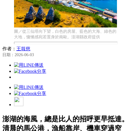
圖／從三仙塔向下望，白色的房屋、藍色的大海、綠色的
大地，慵懶感宛若置身於南歐。澎湖縣政府提供
作者：
王筱慈
日期：2026-06-03
澎湖的海風，總是比人的招呼更早抵達。
清晨的馬公港，漁船靠岸、機車穿過窄