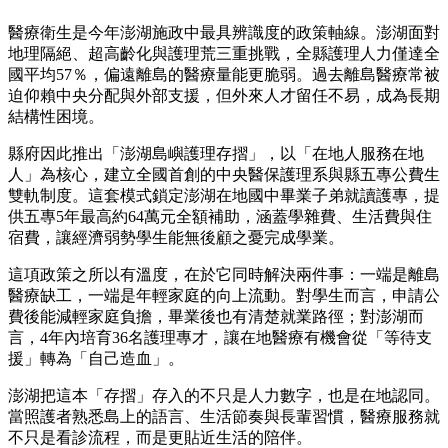
醫療衛生是今年澎湖施政中最具辨識度的政策軸線。澎湖面對
地理隔絕、超高齡化與護理荒三重挑戰，全縣護理人力僅達全
國平均57％，偏遠離島的醫療量能更脆弱。過去離島醫療常被
迫仰賴中央分配與外部支援，但外來人才留任不易，成為長期
結構性困境。
縣府因此推出「澎湖島嶼護理存摺」，以「在地人服務在地
人」為核心，建立全國首創的中央醫保護理系與縣五專公費生
雙軌制度。這套模式鎖定澎湖在地國中畢業子弟就讀護專，提
供五專5年最高約64萬元全額補助，涵蓋學雜費、生活費與住
宿費，讓經濟弱勢學生能無後顧之憂完成學業。
這項政策之所以有溫度，在於它同時解決兩件事：一端是離島
醫療缺工，一端是年輕家庭的向上流動。對學生而言，申請公
費後能減輕家庭負擔，畢業後也有清楚就業路徑；對澎湖而
言，4年內培育36名護理專才，讓在地醫療有機會從「等待支
援」轉為「自己造血」。
澎湖把這本「存摺」存入的不只是人力數字，也是在地認同。
當照護者熟悉島上的語言、生活節奏與長輩習慣，醫療服務就
不只是看診流程，而是更貼近生活的陪伴。