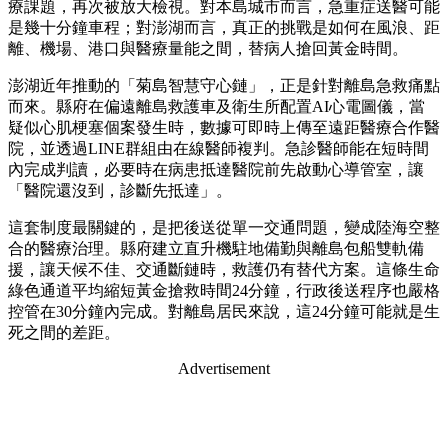
療課題，再次被放大檢視。對本島城市而言，急重症送醫可能
是幾十分鐘車程；對澎湖而言，真正的挑戰是如何在風浪、距
離、機場、港口與醫療量能之間，替病人搶回黃金時間。
澎湖近年推動的「菊島智慧守心鏈」，正是針對離島急救痛點
而來。縣府在偏遠離島救護車及衛生所配置AI心電圖儀，當
疑似心肌梗塞個案發生時，數據可即時上傳至遠距醫療合作醫
院，並透過LINE群組由在線醫師複判。急診醫師能在短時間
內完成判讀，必要時在病患抵達醫院前先啟動心導管室，讓
「醫院還沒到，診斷先抵達」。
這套制度最關鍵的，是把後送從單一交通問題，變成陸海空整
合的醫療治理。縣府建立直升機駐地備勤與離島包船雙軌備
援，讓天候不佳、交通斷鏈時，救護仍有替代方案。這條生命
綠色通道平均縮短黃金搶救時間24分鐘，行政後送程序也嚴格
控管在30分鐘內完成。對離島居民來說，這24分鐘可能就是生
死之間的差距。
Advertisement