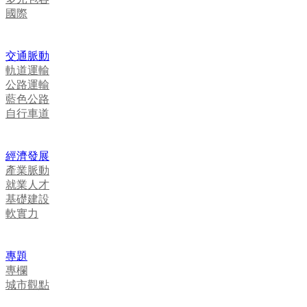
國際
交通脈動
軌道運輸
公路運輸
藍色公路
自行車道
經濟發展
產業脈動
就業人才
基礎建設
軟實力
專題
專欄
城市觀點