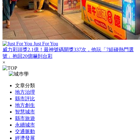
Just For You
威力彩頭獎2.1億！最神號碼開獎337次，他玩「7組碰熱門選
號」抱回20億嚇到台彩
×
文章分類
地方治理
縣市評比
地方創生
智慧城市
縣市旅遊
永續城市
交通脈動
經濟發展