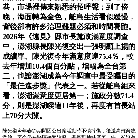
巷，市場裡傳來熟悉的招呼聲；到了傍
晚，海面轉為金色，離島生活看似緩慢，
背後卻有許多治理難題必須和時間賽跑。
2026年《遠見》縣市長施政滿意度調查
中，澎湖縣長陳光復交出一張明顯上揚的
成績單。陳光復今年滿意度達75.4％，較
去年增加10.4個百分點，增幅為全台第
二，也讓澎湖成為今年調查中最受矚目的
「最佳進步獎」代表之一。若從離島組來
看，澎湖滿意度更居第一；施政分數71.4
分，則是澎湖睽違11年後，再度有首長站
上70分大關。
陳光復今年春節期間因公出席活動時不慎摔傷，後送高雄榮總
救治，至今仍在醫院接受治療。縣長暫時缺席第一線，卻沒有