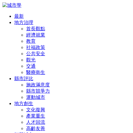
最新
地方治理
首長觀點
經濟就業
教育
社福政策
公共安全
觀光
交通
醫療衛生
縣市評比
施政滿意度
縣市競爭力
運動城市
地方創生
文化復興
產業重生
人才回流
高齡友善