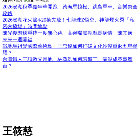
2026澎湖秋季嘉年華開跑！跨海馬拉松、跳島單車、音樂祭全
攻略
2026澎湖花火節4/20搶先放！七龍珠Z悟空、神龍煙火秀「私
密勿擾場」時間地點
陳光復階梯重摔一度無心跳！高榮曝澎湖縣長病情，陳其邁：
未來一週關鍵
戰地馬祖變國際藝術島！王忠銘如何打破文化沙漠重返五星榮
耀？
台灣鐵人三項教父是他！林澤浩如何讓墾丁、澎湖成賽事舞
台？
王筱慈