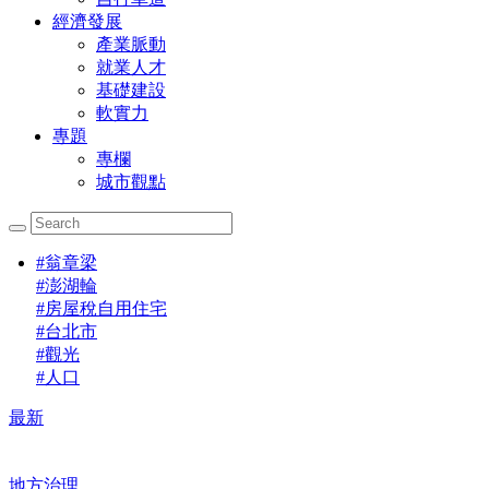
經濟發展
產業脈動
就業人才
基礎建設
軟實力
專題
專欄
城市觀點
#
翁章梁
#
澎湖輪
#
房屋稅自用住宅
#
台北市
#
觀光
#
人口
最新
地方治理