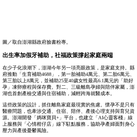
圖／取自澎湖縣政府臉書粉專。
出生率加假牙補助，社福政策撐起家庭兩端
在少子化浪潮下，澎湖今年另一項亮眼政策，是家庭支持。縣
府推動「生育補助4688」，第一胎補助4萬元、第二胎6萬元、
第三胎以上8萬元，並補助25至40歲女性最高6.1萬元的「助好
孕」凍卵療程與保存費。對二、三級離島孕婦與陪伴家屬，澎
湖也首創產檢交通與住宿補助，減輕跨海就醫成本。
這些政策的設計，抓住離島家庭最現實的焦慮。懷孕不是只有
醫療問題，也牽涉交通、住宿、陪伴、產後心理支持與育兒資
源。澎湖開發「媽咪寶貝+」平台，也建立「AI心靈客棧」線
上服務與「心情柑仔店」線下駐點服務，協助孕產婦面對身心
壓力與產後憂鬱風險。