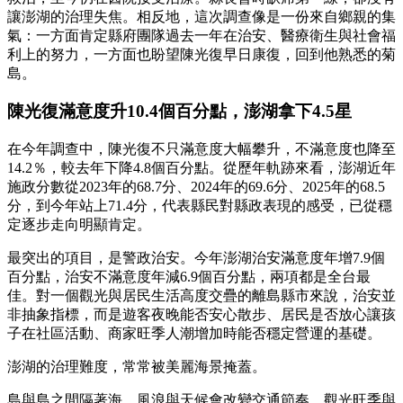
讓澎湖的治理失焦。相反地，這次調查像是一份來自鄉親的集
氣：一方面肯定縣府團隊過去一年在治安、醫療衛生與社會福
利上的努力，一方面也盼望陳光復早日康復，回到他熟悉的菊
島。
陳光復滿意度升10.4個百分點，澎湖拿下4.5星
在今年調查中，陳光復不只滿意度大幅攀升，不滿意度也降至
14.2％，較去年下降4.8個百分點。從歷年軌跡來看，澎湖近年
施政分數從2023年的68.7分、2024年的69.6分、2025年的68.5
分，到今年站上71.4分，代表縣民對縣政表現的感受，已從穩
定逐步走向明顯肯定。
最突出的項目，是警政治安。今年澎湖治安滿意度年增7.9個
百分點，治安不滿意度年減6.9個百分點，兩項都是全台最
佳。對一個觀光與居民生活高度交疊的離島縣市來說，治安並
非抽象指標，而是遊客夜晚能否安心散步、居民是否放心讓孩
子在社區活動、商家旺季人潮增加時能否穩定營運的基礎。
澎湖的治理難度，常常被美麗海景掩蓋。
島與島之間隔著海，風浪與天候會改變交通節奏，觀光旺季與