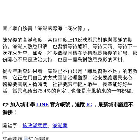
圖／取自臉書「澎湖國際海上花火節」。
陳光復的高滿意度，某種程度上也反映縣民對他與團隊的期
待。澎湖人熟悉風浪，也習慣等待船班、等待天晴、等待下一
次花火升空。如今，許多鄉親同樣在等待縣長康復的消息。那
份關心不只是政治支持，也是一座島對熟悉身影的牽掛。
從今年調查結果看，澎湖已不再只是「離島資源不足」的老敘
事。它正在用自己的方式回答治理難題：治安要讓居民安心，
醫療要替病人搶時間，社福要讓年輕人敢生、長輩能好好生
活。當民意給出75.4％的肯定，也像是海風捎來的一句祝福。
👉 加入城市學
LINE
官方帳號，追蹤
IG
，最新城市議題不
漏接！
關鍵字：
施政滿意度
、
澎湖縣
延伸閱讀