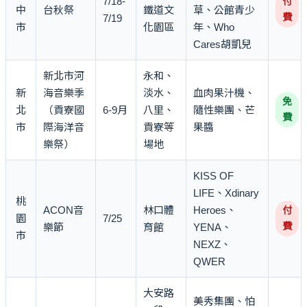
7/18-
付
中
台秋祭
鐵道文
草、公館青少
費
7/19
市
化園區
年、Who
Cares胡凱兒
新北市河
永和、
新
海音樂季
淡水、
血肉果汁機、
免
北
（貢寮國
6-9月
八里、
隨性樂團、芒
費
市
際海洋音
貢寮等
果醬
樂祭）
場地
KISS OF
LIFE、Xdinary
桃
ACON音
林口體
Heroes、
付
園
7/25
費
樂節
育館
YENA、
市
NEXZ、
QWER
大安路
美秀集團、怕