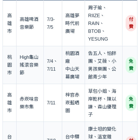
周子瑜、
高
高雄夢
RIIZE、
高雄啤酒
7/3-
付
雄
時代前
RAIN、
費
音樂節
7/5
市
廣場
BTOB、
YESUNG
桃園酒
告五人、怕胖
桃
High龜山
7/4、
廠
團、艾薇、小
免
園
搖滾音樂
費
7/11
中山天
男孩樂團、公
市
節
幕廣場
館青少年
草包小姐、海
高
梓官赤
赤崁味音
岸乾杯、陳以
免
雄
7/11
崁藍晒
費
樂市集
謙、森山優理
市
圖
子
康士坦的變化
台
台中驛
球、溫室雜