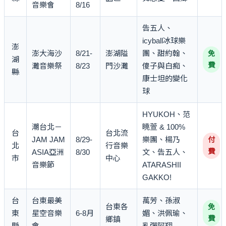
音樂會
8/16
告五人、
icyball冰球樂
澎
澎大海沙
8/21-
澎湖隘
團、甜約翰、
免
湖
費
灘音樂祭
8/23
門沙灘
傻子與白痴、
縣
康士坦的變化
球
HYUKOH、范
潮台北－
曉萱 & 100%
台
台北流
JAM JAM
8/29-
樂團、楊乃
付
北
行音樂
費
ASIA亞洲
8/30
文、告五人、
市
中心
音樂節
ATARASHII
GAKKO!
台
台東最美
萬芳、孫淑
台東各
免
東
星空音樂
6-8月
媚、洪佩瑜、
費
鄉鎮
縣
會
亂彈阿翔