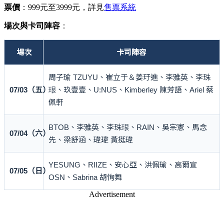
票價
：999元至3999元，詳見
售票系統
場次與卡司陣容
：
場次
卡司陣容
周子瑜 TZUYU、崔立于＆姜玗進、李雅英、李珠
07/03（五）
珢、玖壹壹、U:NUS、Kimberley 陳芳語、Ariel 蔡
佩軒
BTOB、李雅英、李珠珢、RAIN、吳宗憲、馬念
07/04（六）
先、梁舒涵、瑋瑋 黃挺瑋
YESUNG、RIIZE、安心亞、洪佩瑜、高爾宣
07/05（日）
OSN、Sabrina 胡恂舞
Advertisement