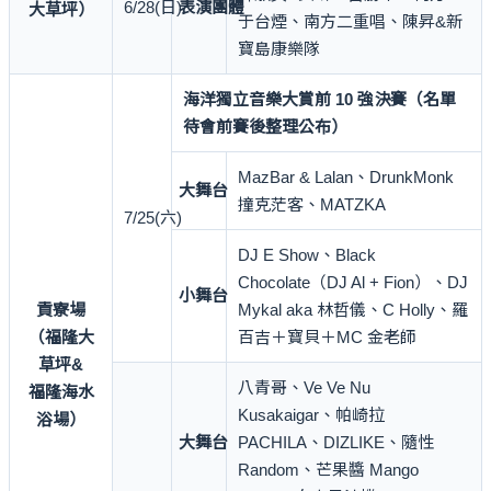
6/28(日)
表演團體
大草坪）
于台煙、南方二重唱、陳昇&新
寶島康樂隊
海洋獨立音樂大賞前 10 強決賽（名單
待會前賽後整理公布）
MazBar & Lalan、DrunkMonk
大舞台
撞克茫客、MATZKA
7/25(六)
DJ E Show、Black
Chocolate（DJ Al + Fion）、DJ
小舞台
貢寮場
Mykal aka 林哲儀、C Holly、羅
（福隆大
百吉＋寶貝＋MC 金老師
草坪&
八青哥、Ve Ve Nu
福隆海水
Kusakaigar、帕崎拉
浴場）
大舞台
PACHILA、DIZLIKE、隨性
Random、芒果醬 Mango