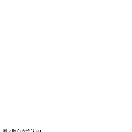
圖／取自赤坎味FB。