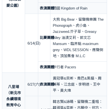
愛公園）
表演團體
雨國 Kingdom of Rain
大熊 Big Bear、留聲機樂團 The
Phonograph、虎小島、
Jazzweed.芥子草、Greasy
比賽團體
Alley 油漬艾莉、郭文芯
6/14(日)
Mansum、臨界點 maximum
grey、WDL SESSION、應聲倒
地、頂加集會 M.L.C
表演團體
步行者 Pacers
黃冠華&奕昕、喬巴&黑貓、周
6/27(六)
表演團體
美蒂、江念庭、李明德、王中
八里場
平、黃大煒
（新北市
永續環境
韓志賢&詠晴、留聲機二重唱：
教育中心
韓淑英&奕昕、古勝中、何方、