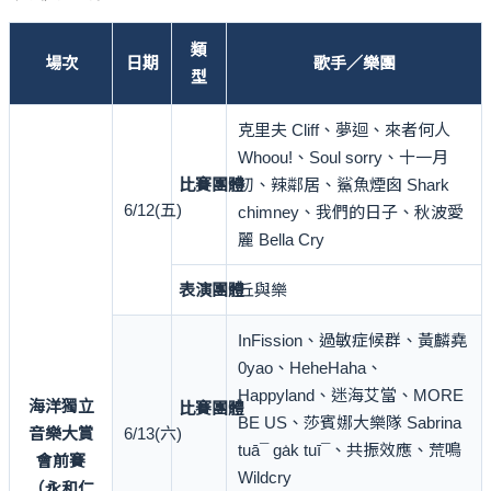
類
場次
日期
歌手／樂團
型
克里夫 Cliff、夢迴、來者何人
Whoou!、Soul sorry、十一月
比賽團體
初、辣鄰居、鯊魚煙囪 Shark
6/12(五)
chimney、我們的日子、秋波愛
麗 Bella Cry
表演團體
丘與樂
InFission、過敏症候群、黃麟堯
0yao、HeheHaha、
Happyland、迷海艾當、MORE
海洋獨立
比賽團體
BE US、莎賓娜大樂隊 Sabrina
音樂大賞
6/13(六)
tuā¯ ga̍k tuī¯、共振效應、荒鳴
會前賽
Wildcry
（永和仁