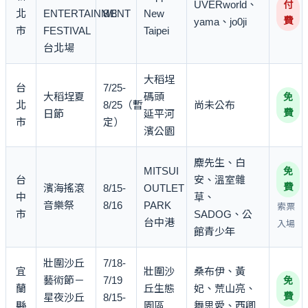
UVERworld、
付
北
ENTERTAINMENT
8/8
New
費
yama、jo0ji
市
FESTIVAL
Taipei
台北場
大稻埕
台
7/25-
大稻埕夏
碼頭
免
北
8/25（暫
尚未公布
費
日節
延平河
市
定）
濱公園
麋先生、白
MITSUI
免
台
安、溫室雜
費
濱海搖滾
8/15-
OUTLET
中
草、
音樂祭
8/16
PARK
索票
市
SADOG、公
台中港
入場
館青少年
壯圍沙丘
7/18-
宜
壯圍沙
桑布伊、黃
藝術節－
7/19
免
蘭
丘生態
妃、荒山亮、
費
星夜沙丘
8/15-
縣
園區
舞思愛、西卿