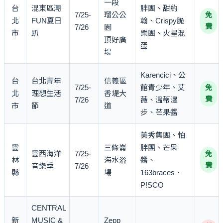
一段
台
混東區潮
胖團、甜約
7/25-
瑠公公
免
北
FUN夏日
翰、Crispy脆
費
7/26
園
市
趴
樂團、火星混
頂好廣
蛋
場
Karencici、公
台
台北青年
信義區
7/25-
館青少年、艾
免
北
理想生活
香堤大
費
7/26
薇、溫蒂漫
市
節
道
步、芒果醬
美秀集團、怕
雲
三條崙
胖團、芒果
雲西海洋
7/25-
免
林
海水浴
醬、
費
音樂季
7/26
縣
場
163braces、
P!SCO
CENTRAL
新
MUSIC &
Zepp