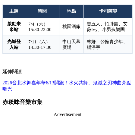
主題
時間
地點
卡司陣容
啟動未
告五人、怕胖團、艾
7/4（六）
桃園酒廠
來站
15:30-22:00
薇Ivy、小男孩樂團
光城登
中山天幕
林姍、公館青少年、
7/11（六）
入站
14:30-17:30
廣場
楊淨宇
延伸閱讀
2026台北水舞嘉年華6/13開跑！水火共舞、鬼滅之刃神曲亮點
曝光
赤崁味音樂市集
Advertisement