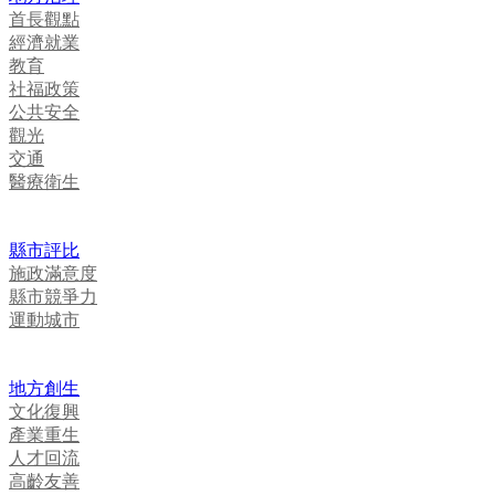
首長觀點
經濟就業
教育
社福政策
公共安全
觀光
交通
醫療衛生
縣市評比
施政滿意度
縣市競爭力
運動城市
地方創生
文化復興
產業重生
人才回流
高齡友善