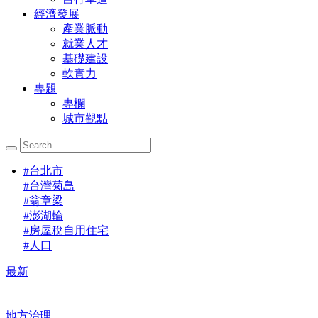
經濟發展
產業脈動
就業人才
基礎建設
軟實力
專題
專欄
城市觀點
#
台北市
#
台灣菊島
#
翁章梁
#
澎湖輪
#
房屋稅自用住宅
#
人口
最新
地方治理