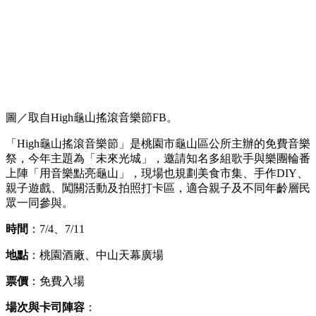
圖／取自High龜山搖滾音樂節FB。
「High龜山搖滾音樂節」是桃園市龜山區公所主辦的免費音樂
祭，今年主題為「未來光城」，邀請知名多組歌手與樂團輪番
上陣「用音樂點亮龜山」，現場也規劃美食市集、手作DIY、
親子遊戲、闖關活動及拍照打卡區，適合親子及不同年齡層民
眾一同參與。
時間
：7/4、7/11
地點
：桃園酒廠、中山天幕廣場
票價
：免費入場
場次與卡司陣容
：