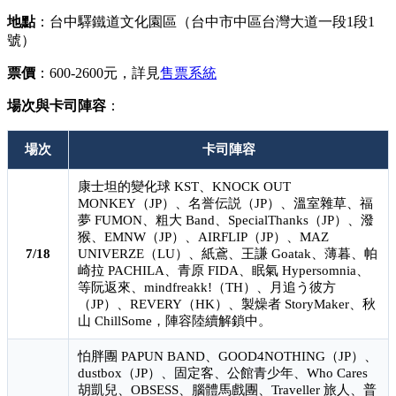
地點
：台中驛鐵道文化園區（台中市中區台灣大道一段1段1
號）
票價
：600-2600元，詳見
售票系統
場次與卡司陣容
：
場次
卡司陣容
康士坦的變化球 KST、KNOCK OUT
MONKEY（JP）、名誉伝説（JP）、溫室雜草、福
夢 FUMON、粗大 Band、SpecialThanks（JP）、潑
猴、EMNW（JP）、AIRFLIP（JP）、MAZ
7/18
UNIVERZE（LU）、紙鳶、王謙 Goatak、薄暮、帕
崎拉 PACHILA、青原 FIDA、眠氣 Hypersomnia、
等阮返來、mindfreakk!（TH）、月追う彼方
（JP）、REVERY（HK）、製燥者 StoryMaker、秋
山 ChillSome，陣容陸續解鎖中。
怕胖團 PAPUN BAND、GOOD4NOTHING（JP）、
dustbox（JP）、固定客、公館青少年、Who Cares
胡凱兒、OBSESS、腦體馬戲團、Traveller 旅人、普