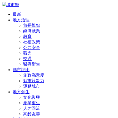
最新
地方治理
首長觀點
經濟就業
教育
社福政策
公共安全
觀光
交通
醫療衛生
縣市評比
施政滿意度
縣市競爭力
運動城市
地方創生
文化復興
產業重生
人才回流
高齡友善