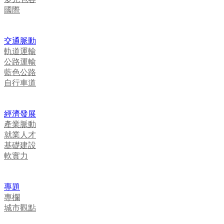
國際
交通脈動
軌道運輸
公路運輸
藍色公路
自行車道
經濟發展
產業脈動
就業人才
基礎建設
軟實力
專題
專欄
城市觀點