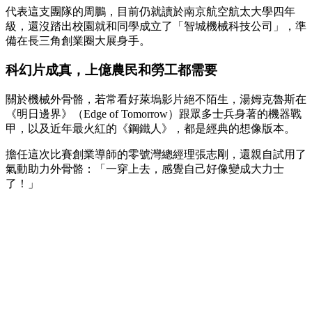
代表這支團隊的周鵬，目前仍就讀於南京航空航太大學四年
級，還沒踏出校園就和同學成立了「智城機械科技公司」，準
備在長三角創業圈大展身手。
科幻片成真，上億農民和勞工都需要
關於機械外骨骼，若常看好萊塢影片絕不陌生，湯姆克魯斯在
《明日邊界》（Edge of Tomorrow）跟眾多士兵身著的機器戰
甲，以及近年最火紅的《鋼鐵人》，都是經典的想像版本。
擔任這次比賽創業導師的零號灣總經理張志剛，還親自試用了
氣動助力外骨骼：「一穿上去，感覺自己好像變成大力士
了！」