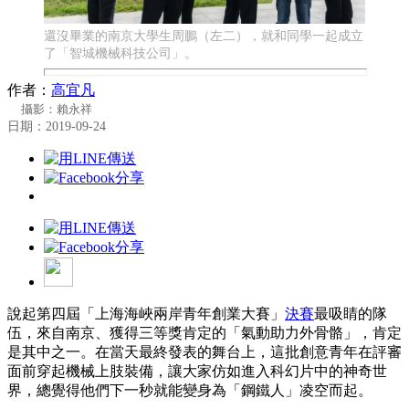
還沒畢業的南京大學生周鵬（左二），就和同學一起成立
了「智城機械科技公司」。
作者：
高宜凡
攝影：賴永祥
日期：2019-09-24
說起第四屆「上海海峽兩岸青年創業大賽」
決賽
最吸睛的隊
伍，來自南京、獲得三等獎肯定的「氣動助力外骨骼」，肯定
是其中之一。在當天最終發表的舞台上，這批創意青年在評審
面前穿起機械上肢裝備，讓大家仿如進入科幻片中的神奇世
界，總覺得他們下一秒就能變身為「鋼鐵人」凌空而起。