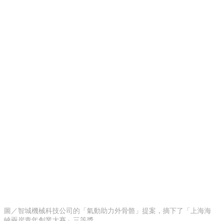
圖／智城機械科技公司的「氣動助力外骨骼」提案，摘下了「上海海
峽兩岸青年創業大賽」三等獎。