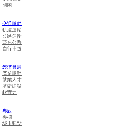
國際
交通脈動
軌道運輸
公路運輸
藍色公路
自行車道
經濟發展
產業脈動
就業人才
基礎建設
軟實力
專題
專欄
城市觀點