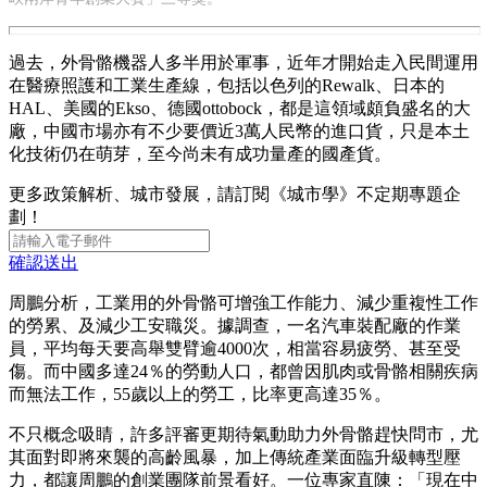
過去，外骨骼機器人多半用於軍事，近年才開始走入民間運用
在醫療照護和工業生產線，包括以色列的Rewalk、日本的
HAL、美國的Ekso、德國ottobock，都是這領域頗負盛名的大
廠，中國市場亦有不少要價近3萬人民幣的進口貨，只是本土
化技術仍在萌芽，至今尚未有成功量產的國產貨。
更多政策解析、城市發展，請訂閱《城市學》不定期專題企
劃！
確認送出
周鵬分析，工業用的外骨骼可增強工作能力、減少重複性工作
的勞累、及減少工安職災。據調查，一名汽車裝配廠的作業
員，平均每天要高舉雙臂逾4000次，相當容易疲勞、甚至受
傷。而中國多達24％的勞動人口，都曾因肌肉或骨骼相關疾病
而無法工作，55歲以上的勞工，比率更高達35％。
不只概念吸睛，許多評審更期待氣動助力外骨骼趕快問市，尤
其面對即將來襲的高齡風暴，加上傳統產業面臨升級轉型壓
力，都讓周鵬的創業團隊前景看好。一位專家直陳：「現在中