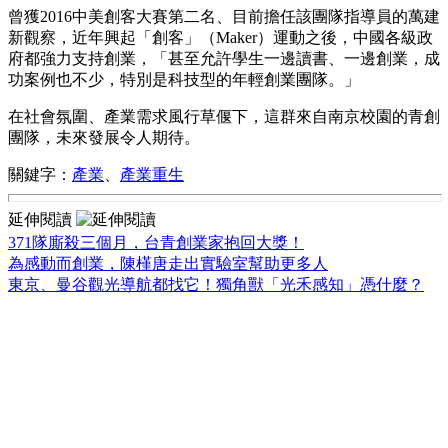
曾獲2016中美創客大賽第二名、目前擔任該團隊指導員的萬建
新觀察，近年興起「創客」（Maker）運動之後，中國各級政
府都強力支持創業，「甚至允許學生一邊讀書、一邊創業，成
功案例也不少，特別是科技型的年輕創業團隊。」
在社會氛圍、產業需求風行草偃下，這群來自南京校園的青創
團隊，未來發展令人期待。
關鍵字：
產業
、
產業重生
延伸閱讀
371隊廝殺三個月，台青創業家抱回大獎！
為感動而創業，陳槿唐走出實驗室幫助更多人
東京、曼谷觀光導航都找它！獨角獸「光禾感知」憑什麼？