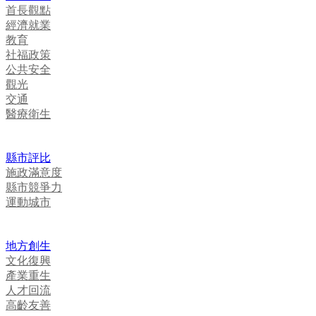
首長觀點
經濟就業
教育
社福政策
公共安全
觀光
交通
醫療衛生
縣市評比
施政滿意度
縣市競爭力
運動城市
地方創生
文化復興
產業重生
人才回流
高齡友善