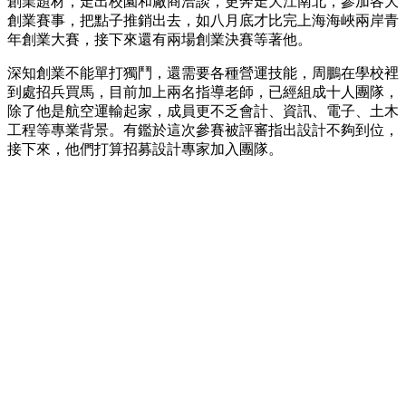
創業題材，走出校園和廠商洽談，更奔走大江南北，參加各大
創業賽事，把點子推銷出去，如八月底才比完上海海峽兩岸青
年創業大賽，接下來還有兩場創業決賽等著他。
深知創業不能單打獨鬥，還需要各種營運技能，周鵬在學校裡
到處招兵買馬，目前加上兩名指導老師，已經組成十人團隊，
除了他是航空運輸起家，成員更不乏會計、資訊、電子、土木
工程等專業背景。有鑑於這次參賽被評審指出設計不夠到位，
接下來，他們打算招募設計專家加入團隊。