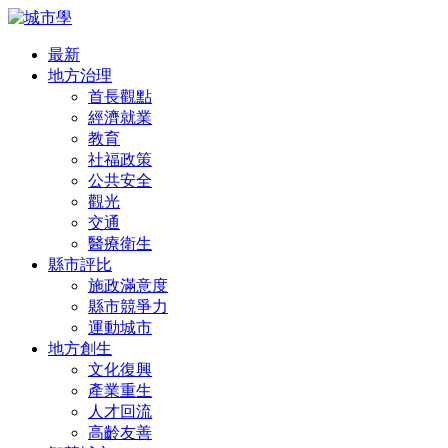
最新
地方治理
首長觀點
經濟就業
教育
社福政策
公共安全
觀光
交通
醫療衛生
縣市評比
施政滿意度
縣市競爭力
運動城市
地方創生
文化復興
產業重生
人才回流
高齡友善