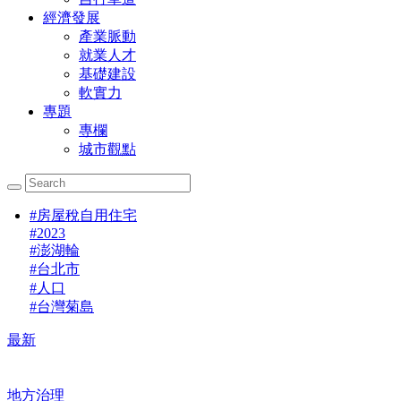
經濟發展
產業脈動
就業人才
基礎建設
軟實力
專題
專欄
城市觀點
#
房屋稅自用住宅
#
2023
#
澎湖輪
#
台北市
#
人口
#
台灣菊島
最新
地方治理