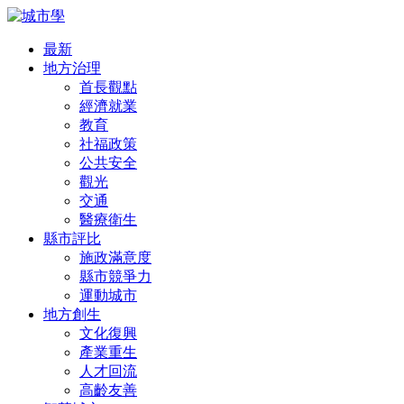
最新
地方治理
首長觀點
經濟就業
教育
社福政策
公共安全
觀光
交通
醫療衛生
縣市評比
施政滿意度
縣市競爭力
運動城市
地方創生
文化復興
產業重生
人才回流
高齡友善