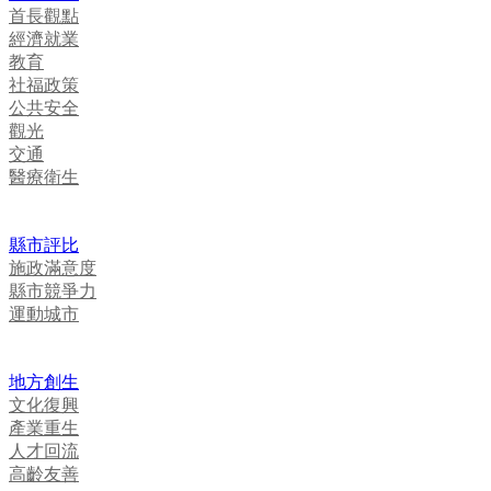
首長觀點
經濟就業
教育
社福政策
公共安全
觀光
交通
醫療衛生
縣市評比
施政滿意度
縣市競爭力
運動城市
地方創生
文化復興
產業重生
人才回流
高齡友善