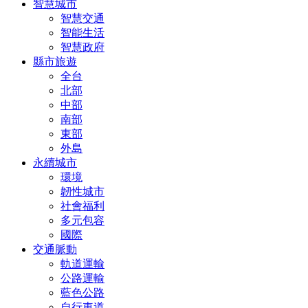
智慧城市
智慧交通
智能生活
智慧政府
縣市旅遊
全台
北部
中部
南部
東部
外島
永續城市
環境
韌性城市
社會福利
多元包容
國際
交通脈動
軌道運輸
公路運輸
藍色公路
自行車道