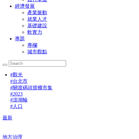
經濟發展
產業脈動
就業人才
基礎建設
軟實力
專題
專欄
城市觀點
#
觀光
#
台北市
#
關渡碼頭貨櫃市集
#
2023
#
澎湖輪
#
人口
最新
地方治理