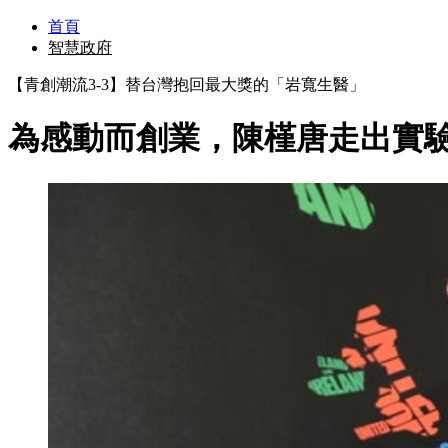
首頁
智慧政府
【青創潮流3-3】替台灣抱回最大獎的「岩寬生醫」
為感動而創業，陳槿唐走出實