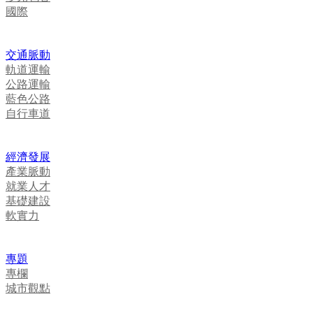
國際
交通脈動
軌道運輸
公路運輸
藍色公路
自行車道
經濟發展
產業脈動
就業人才
基礎建設
軟實力
專題
專欄
城市觀點