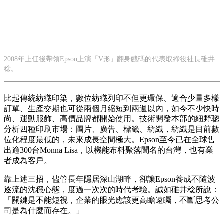
2008年上任後帶領Epson上演「V形」翻身戲碼的代表取締役社長碓井
稔。
比起傳統紡織印染，數位紡織列印不但更環保、適合少量多樣
訂單、生產交期也可從兩個月縮短到兩週以內，如今不少快時
尚、運動服飾、高價品牌都開始使用。技術開發本部的細野聰
分析四種印刷市場：圖片、廣告、標籤、紡織，紡織是目前數
位化程度最低的，未來成長空間極大。Epson至今已在全球售
出逾300台Monna Lisa，以機能布料聚落聞名的台灣，也有業
者成為客戶。
靠上述三招，儘管長年隱居深山湖畔，卻讓Epson養成不隨波
逐流的沈穩心態，度過一次次的時代考驗。誠如碓井稔所說：
「關鍵是不能短視，企業的眼光應該更高瞻遠矚，不斷思考公
司是為什麼而存在。」