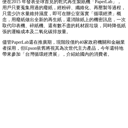
便在2015 年發表全球首見的乾式再生製紙機「PaperLab」，
用戶只要蒐集用過的廢紙，經粉碎、纖維化、再壓製等過程，
只需少許水量維持濕度，即可在辦公室落實「循環經濟」概
念，用廢紙做出全新的再生紙，還消除紙上的機密訊息，一次
取代印表機、碎紙機、還有數不盡的耗材跟垃圾，同時降低紙
張的運輸成本及二氧化碳排放量。
儘管PaperLab還在推廣期，現階段僅約40家政府機關和金融業
者採用，但Epson依舊將視其為次世代主力產品，今年還特地
帶來參加「台灣循環經濟展」，介紹給國內的消費者。