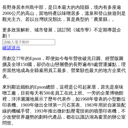
長野身居本州島中部，是日本最大的內陸縣，境內有多座逾
2000公尺的高山，當地特產以味噌居多，溫泉和登山旅遊則是
觀光主力。若以台灣狀況類比，算是典型的「農業縣」。
更多政策解析、城市發展，請訂閱《城市學》不定期專題企
劃！
確認送出
而創立77年的Epson，即便如今每年營收破兆日圓、經營版圖
擴及全球150國，卻仍在山巒層疊的長野遍布9處營運據點，理
所當然地成為全縣雇用員工最多、營業額也最大的地方企業代
表。
來到鄰近鐵軌的Epson總部，這裡是公司起家厝，原先是座味
噌工廠，目前每天有500名員工在此上班。一旁的企業博物館
裡，洋洋灑灑地展示了歷年代表作，如1968年發表的小型數位
印表機、1969年做出全球第一只石英表、1983年用於自家裝配
線的機械手臂、1993年推出微針點壓電技術的噴墨印表機，不
少改變世界趨勢的劃時代產品，都在以諏訪湖為窗景的辦公室
問世。