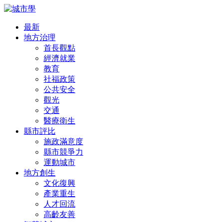
最新
地方治理
首長觀點
經濟就業
教育
社福政策
公共安全
觀光
交通
醫療衛生
縣市評比
施政滿意度
縣市競爭力
運動城市
地方創生
文化復興
產業重生
人才回流
高齡友善