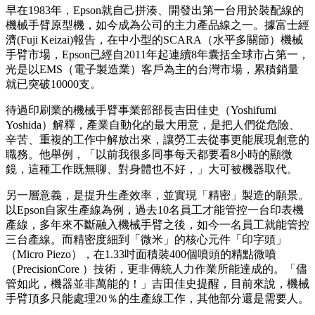
早在1983年，Epson就自己拼湊、開發出第一台用於裝配線的
機械手臂原型機，如今成為公司的主力產品線之一。據富士經
濟(Fuji Keizai)報告，在中小型的SCARA（水平多關節）機械
手臂市場，Epson已經自2011年起連續8年囊括全球市占第一，
光是以EMS（電子製造業）客戶為主的台灣市場，累積銷量
就已突破10000支。
待過印刷業的機械手臂事業部部長吉田佳史（Yoshifumi
Yoshida）解釋，產業自動化的最大用意，是把人們從危險、
辛苦、重複的工作中解放出來，讓勞工去從事更能展現創意的
職務。他舉例，「以前我很多同事每天都要看8小時的顯微
鏡，這種工作既無聊、對身體也不好，」大可被機器取代。
另一層意義，是提升生產效率，並實現「精密」製造的願景。
以Epson自家生產線為例，過去10名員工才能管控一台印表機
產線，多年來不斷融入機械手臂之後，如今一名員工就能管控
三台產線。而精密度細到「微米」的核心元件「印字頭」
（Micro Piezo），在1.33吋面積裝400個噴頭的精點微噴
（PrecisionCore ）技術，更非傳統人力作業所能達成的。「儘
管如此，機器並非萬能的！」吉田佳史提醒，目前來說，機械
手臂頂多只能處理20％的生產線工作，其他部分還是需要人。