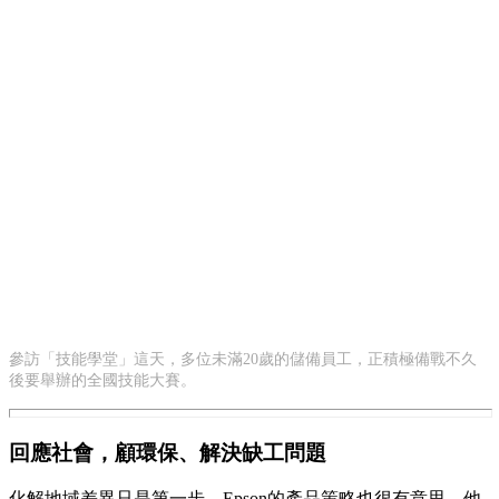
參訪「技能學堂」這天，多位未滿20歲的儲備員工，正積極備戰不久
後要舉辦的全國技能大賽。
回應社會，顧環保、解決缺工問題
化解地域差異只是第一步，Epson的產品策略也很有意思，他