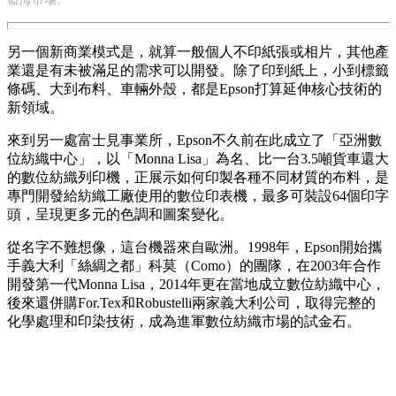
另一個新商業模式是，就算一般個人不印紙張或相片，其他產
業還是有未被滿足的需求可以開發。除了印到紙上，小到標籤
條碼、大到布料、車輛外殼，都是Epson打算延伸核心技術的
新領域。
來到另一處富士見事業所，Epson不久前在此成立了「亞洲數
位紡織中心」，以「Monna Lisa」為名、比一台3.5噸貨車還大
的數位紡織列印機，正展示如何印製各種不同材質的布料，是
專門開發給紡織工廠使用的數位印表機，最多可裝設64個印字
頭，呈現更多元的色調和圖案變化。
從名字不難想像，這台機器來自歐洲。1998年，Epson開始攜
手義大利「絲綢之都」科莫（Como）的團隊，在2003年合作
開發第一代Monna Lisa，2014年更在當地成立數位紡織中心，
後來還併購For.Tex和Robustelli兩家義大利公司，取得完整的
化學處理和印染技術，成為進軍數位紡織市場的試金石。