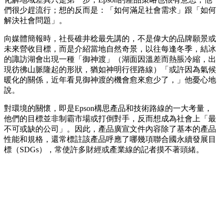
們很少趕流行；想的反而是：「如何滿足社會需求」跟「如何
解決社會問題」。
向媒體簡報時，社長碓井稔最先講的，不是偉大的品牌願景或
未來營收目標，而是介紹當地自然奇景，以往每逢冬季，結冰
的諏訪湖會出現一種「御神渡」（湖面因溫差而熱脹冷縮，出
現彷彿山脈隆起的形狀，猶如神明行徑路線）「或許因為氣候
暖化的關係，近年看見御神渡的機會愈來愈少了，」他憂心地
說。
對環境的關懷，即是Epson構思產品和技術路線的一大考量，
他們的目標並非制霸市場或打倒對手，反而想成為社會上「最
不可或缺的公司」。因此，產品廣宣文件內容除了基本的產品
性能和規格，還常標註該產品呼應了哪幾項聯合國永續發展目
標（SDGs），常使許多財經或產業線的記者摸不著頭緒。