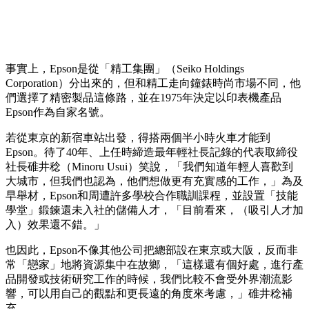
事實上，Epson是從「精工集團」（Seiko Holdings
Corporation）分出來的，但和精工走向鐘錶時尚市場不同，他
們選擇了精密製品這條路，並在1975年決定以印表機產品
Epson作為自家名號。
若從東京的新宿車站出發，得搭兩個半小時火車才能到
Epson。待了40年、上任時締造最年輕社長記錄的代表取締役
社長碓井稔（Minoru Usui）笑說，「我們知道年輕人喜歡到
大城市，但我們也認為，他們想做更有充實感的工作，」為及
早舉材，Epson和周遭許多學校合作職訓課程，並設置「技能
學堂」鍛鍊還未入社的儲備人才，「目前看來，（吸引人才加
入）效果還不錯。」
也因此，Epson不像其他公司把總部設在東京或大阪，反而非
常「戀家」地將資源集中在故鄉，「這樣還有個好處，進行產
品開發或技術研究工作的時候，我們比較不會受外界潮流影
響，可以用自己的觀點和更長遠的角度來考慮，」碓井稔補
充。