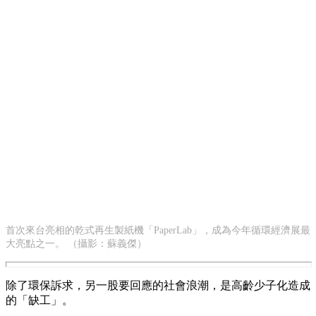
首次來台亮相的乾式再生製紙機「PaperLab」，成為今年循環經濟展最
大亮點之一。 （攝影：蘇義傑）
除了環保訴求，另一股要回應的社會浪潮，是高齡少子化造成
的「缺工」。