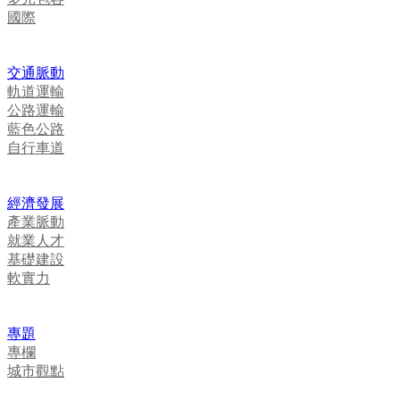
國際
交通脈動
軌道運輸
公路運輸
藍色公路
自行車道
經濟發展
產業脈動
就業人才
基礎建設
軟實力
專題
專欄
城市觀點