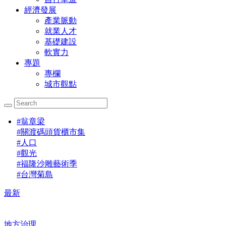
經濟發展
產業脈動
就業人才
基礎建設
軟實力
專題
專欄
城市觀點
#
翁章梁
#
關渡碼頭貨櫃市集
#
人口
#
觀光
#
福隆沙雕藝術季
#
台灣菊島
最新
地方治理