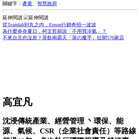
關鍵字：
產業
、
智慧政府
延伸閱讀
從Teamlab到丸之內，Epson行銷奇招一波波
為什麼炎炎夏日，柯文哲卻說「不用買冷氣」？
不來台北也沒差？茶飲南霸天「茶の魔手」狂開570家店
高宜凡
沈浸傳統產業、經營管理 丶環保、能
源、氣候、CSR（企業社會責任）等路線