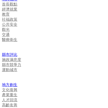
首長觀點
經濟就業
教育
社福政策
公共安全
觀光
交通
醫療衛生
縣市評比
施政滿意度
縣市競爭力
運動城市
地方創生
文化復興
產業重生
人才回流
高齡友善