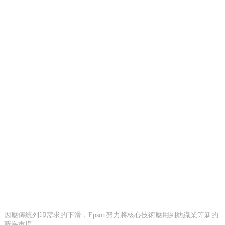
因應傳統列印需求的下滑，Epson努力將核心技術應用到紡織業等新的
藍海市場。