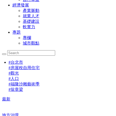
經濟發展
產業脈動
就業人才
基礎建設
軟實力
專題
專欄
城市觀點
#
台北市
#
房屋稅自用住宅
#
觀光
#
人口
#
福隆沙雕藝術季
#
翁章梁
最新
地方治理