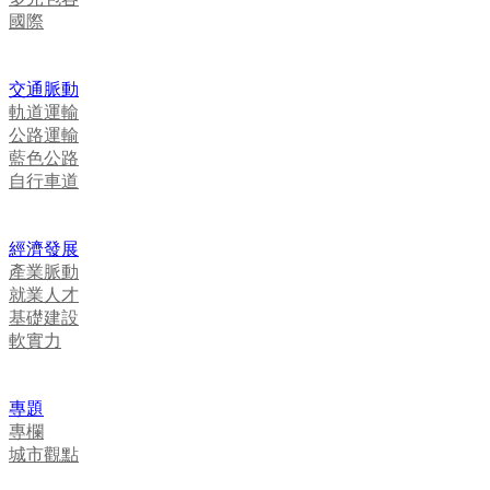
國際
交通脈動
軌道運輸
公路運輸
藍色公路
自行車道
經濟發展
產業脈動
就業人才
基礎建設
軟實力
專題
專欄
城市觀點