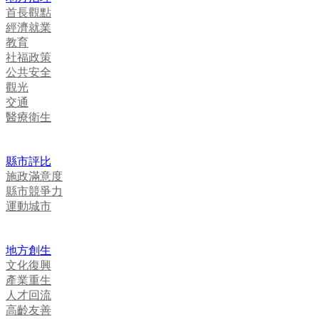
首長觀點
經濟就業
教育
社福政策
公共安全
觀光
交通
醫療衛生
縣市評比
施政滿意度
縣市競爭力
運動城市
地方創生
文化復興
產業重生
人才回流
高齡友善