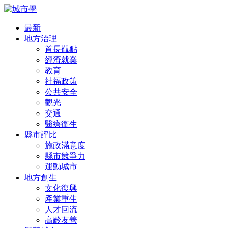
最新
地方治理
首長觀點
經濟就業
教育
社福政策
公共安全
觀光
交通
醫療衛生
縣市評比
施政滿意度
縣市競爭力
運動城市
地方創生
文化復興
產業重生
人才回流
高齡友善