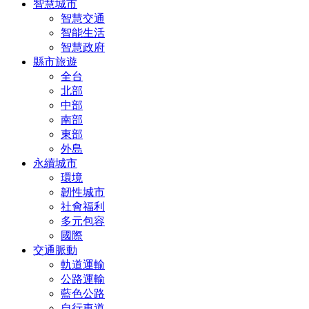
智慧城市
智慧交通
智能生活
智慧政府
縣市旅遊
全台
北部
中部
南部
東部
外島
永續城市
環境
韌性城市
社會福利
多元包容
國際
交通脈動
軌道運輸
公路運輸
藍色公路
自行車道