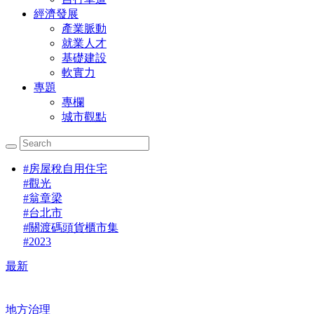
經濟發展
產業脈動
就業人才
基礎建設
軟實力
專題
專欄
城市觀點
#
房屋稅自用住宅
#
觀光
#
翁章梁
#
台北市
#
關渡碼頭貨櫃市集
#
2023
最新
地方治理