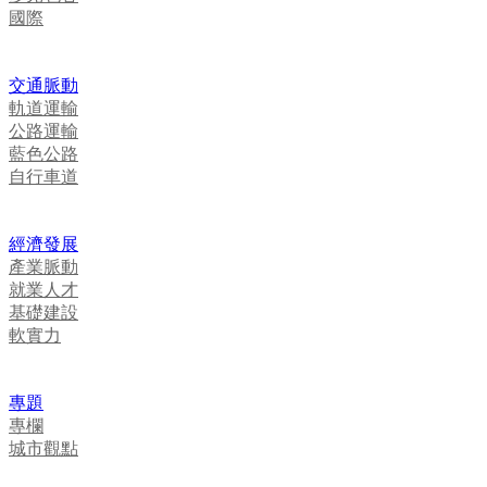
國際
交通脈動
軌道運輸
公路運輸
藍色公路
自行車道
經濟發展
產業脈動
就業人才
基礎建設
軟實力
專題
專欄
城市觀點