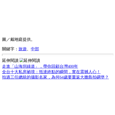
圖／戴翊庭提供。
關鍵字：
旅遊
、
中部
延伸閱讀
走進「山海圳綠道」，帶你回顧台灣400年
全台十大私房祕境：抵達終點的瞬間，實在震撼人心！
拍過三任總統的攝影名家，為何64歲要重返大膽島拍碉堡？