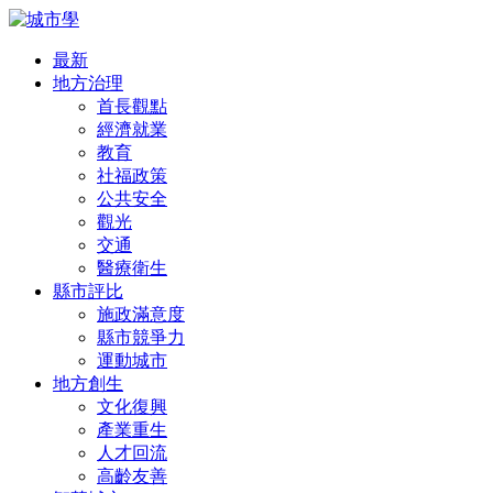
最新
地方治理
首長觀點
經濟就業
教育
社福政策
公共安全
觀光
交通
醫療衛生
縣市評比
施政滿意度
縣市競爭力
運動城市
地方創生
文化復興
產業重生
人才回流
高齡友善