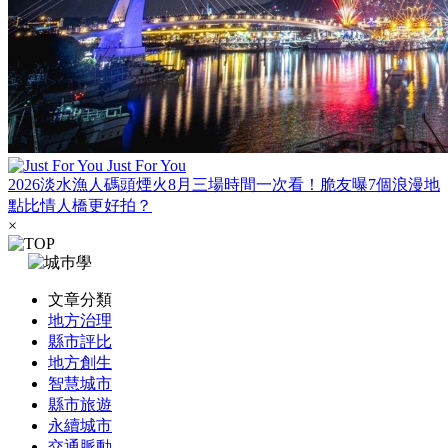
Just For You
2026淡水漁人碼頭煙火8月三場時間一次看！脆友曝7個浪漫地
點比情人橋更好拍？
×
文章分類
地方治理
縣市評比
地方創生
智慧城市
縣市旅遊
永續城市
交通脈動