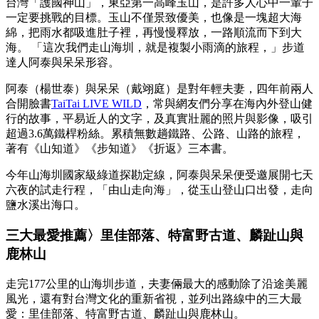
台灣「護國神山」，東亞第一高峰玉山，是許多人心中一輩子
一定要挑戰的目標。玉山不僅景致優美，也像是一塊超大海
綿，把雨水都吸進肚子裡，再慢慢釋放，一路順流而下到大
海。 「這次我們走山海圳，就是複製小雨滴的旅程，」步道
達人阿泰與呆呆形容。
阿泰（楊世泰）與呆呆（戴翊庭）是對年輕夫妻，四年前兩人
合開臉書
TaiTai LIVE WILD
，常與網友們分享在海內外登山健
行的故事，平易近人的文字，及真實壯麗的照片與影像，吸引
超過3.6萬鐵桿粉絲。累積無數趟鐵路、公路、山路的旅程，
著有《山知道》《步知道》《折返》三本書。
今年山海圳國家級綠道探勘定線，阿泰與呆呆便受邀展開七天
六夜的試走行程，「由山走向海」，從玉山登山口出發，走向
鹽水溪出海口。
三大最愛推薦〉里佳部落、特富野古道、麟趾山與
鹿林山
走完177公里的山海圳步道，夫妻倆最大的感動除了沿途美麗
風光，還有對台灣文化的重新省視，並列出路線中的三大最
愛：里佳部落、特富野古道、麟趾山與鹿林山。