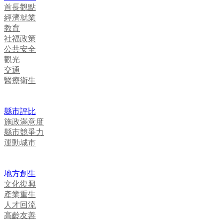
首長觀點
經濟就業
教育
社福政策
公共安全
觀光
交通
醫療衛生
縣市評比
施政滿意度
縣市競爭力
運動城市
地方創生
文化復興
產業重生
人才回流
高齡友善