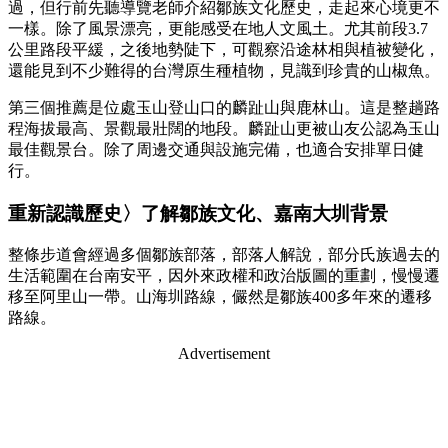
過，但行前先聽導覽老師介紹鄒族文化歷史，走起來心境更不
一樣。除了風景漂亮，更能感受在地人文風土。尤其前段3.7
公里路段平緩，之後地勢陡下，可觀察沿途林相與植被變化，
還能見到不少難得的台灣原生種植物，見識到珍貴的山椒魚。
第三個推薦是位處玉山登山口的麟趾山與鹿林山。這是整趟路
程海拔最高、景觀最壯闊的地段。麟趾山更被山友公認為玉山
最佳觀景台。除了周邊交通與設施完備，也適合安排單日健
行。
重新認識歷史〉了解鄒族文化、嘉南大圳背景
整條步道會經過多個鄒族部落，部落人解說，部分氏族過去的
生活範圍在台南安平，因外來政權和政治版圖的重劃，慢慢遷
移至阿里山一帶。山海圳路線，儼然是鄒族400多年來的遷移
路線。
Advertisement