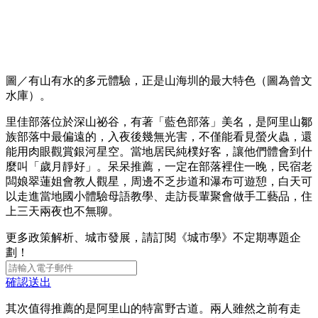
圖／有山有水的多元體驗，正是山海圳的最大特色（圖為曾文
水庫）。
里佳部落位於深山祕谷，有著「藍色部落」美名，是阿里山鄒
族部落中最偏遠的，入夜後幾無光害，不僅能看見螢火蟲，還
能用肉眼觀賞銀河星空。當地居民純樸好客，讓他們體會到什
麼叫「歲月靜好」。呆呆推薦，一定在部落裡住一晚，民宿老
闆娘翠蓮姐會教人觀星，周邊不乏步道和瀑布可遊憩，白天可
以走進當地國小體驗母語教學、走訪長輩聚會做手工藝品，住
上三天兩夜也不無聊。
更多政策解析、城市發展，請訂閱《城市學》不定期專題企
劃！
確認送出
其次值得推薦的是阿里山的特富野古道。兩人雖然之前有走