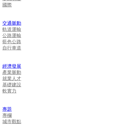
國際
交通脈動
軌道運輸
公路運輸
藍色公路
自行車道
經濟發展
產業脈動
就業人才
基礎建設
軟實力
專題
專欄
城市觀點