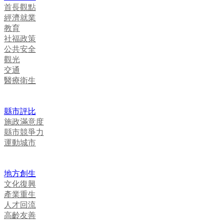
首長觀點
經濟就業
教育
社福政策
公共安全
觀光
交通
醫療衛生
縣市評比
施政滿意度
縣市競爭力
運動城市
地方創生
文化復興
產業重生
人才回流
高齡友善