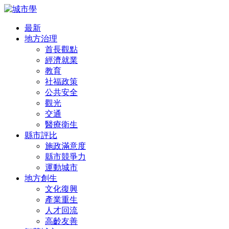
最新
地方治理
首長觀點
經濟就業
教育
社福政策
公共安全
觀光
交通
醫療衛生
縣市評比
施政滿意度
縣市競爭力
運動城市
地方創生
文化復興
產業重生
人才回流
高齡友善