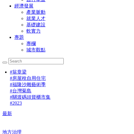
經濟發展
產業脈動
就業人才
基礎建設
軟實力
專題
專欄
城市觀點
#
翁章梁
#
房屋稅自用住宅
#
福隆沙雕藝術季
#
台灣菊島
#
關渡碼頭貨櫃市集
#
2023
最新
地方治理