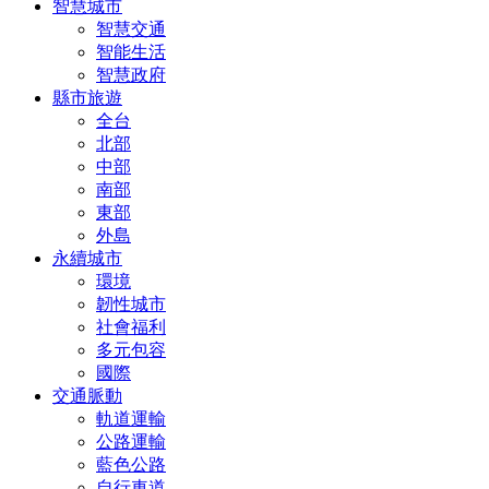
智慧城市
智慧交通
智能生活
智慧政府
縣市旅遊
全台
北部
中部
南部
東部
外島
永續城市
環境
韌性城市
社會福利
多元包容
國際
交通脈動
軌道運輸
公路運輸
藍色公路
自行車道