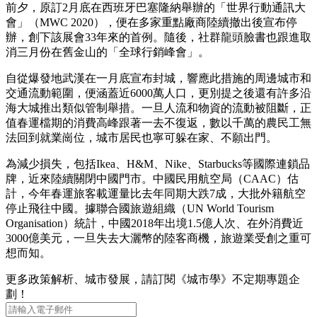
前夕，原訂2月底在西班牙巴塞隆納舉辦的「世界行動通訊大
會」（MWC 2020），便在多家重點廠商陸續撤出後宣布停
辦，創下該展會33年來的首例。隨後，社群龍頭臉書也跟進取
消三月份在舊金山的「全球行銷峰會」。
自從爆發地武漢在一月底宣布封城，響應此措施的周邊城市和
交通流動範圍，便涵蓋近6000萬人口，更別提之後還有許多沿
海大城推出類似管制舉措。一旦人流和物資的流動被阻斷，正
值春運檔期的消費高峰跟著一去不復返，數以千萬的農民工無
法回到就業崗位，城市居民也寧可躲在家、不願出門。
為減少損失，包括Ikea、H&M、Nike、Starbucks等國際連鎖品
牌，近來陸續關閉中國門市。中國民用航空局（CAAC）估
計，今年春運旅客載運量比去年同期大跌7成，大批外籍航空
停止飛往中國。據聯合國旅遊組織（UN World Tourism
Organisation）統計，中國2018年出境1.5億人次、在外消費近
3000億美元，一旦失去大灑幣的陸客商機，旅遊業受創之重可
想而知。
更多政策解析、城市發展，請訂閱《城市學》不定期專題企
劃！