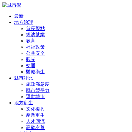
最新
地方治理
首長觀點
經濟就業
教育
社福政策
公共安全
觀光
交通
醫療衛生
縣市評比
施政滿意度
縣市競爭力
運動城市
地方創生
文化復興
產業重生
人才回流
高齡友善