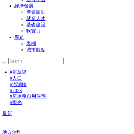
經濟發展
產業脈動
就業人才
基礎建設
軟實力
專題
專欄
城市觀點
#
翁章梁
#
人口
#
澎湖輪
#
2023
#
房屋稅自用住宅
#
觀光
最新
地方治理