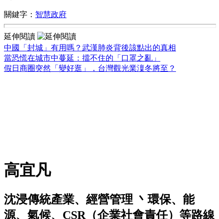
關鍵字：
智慧政府
延伸閱讀
中國「封城」有用嗎？武漢肺炎背後該點出的真相
當恐慌在城市中蔓延：擋不住的「口罩之亂」
假日商圈突然「變好逛」，台灣觀光業澟冬將至？
高宜凡
沈浸傳統產業、經營管理 丶環保、能
源、氣候、CSR（企業社會責任）等路線