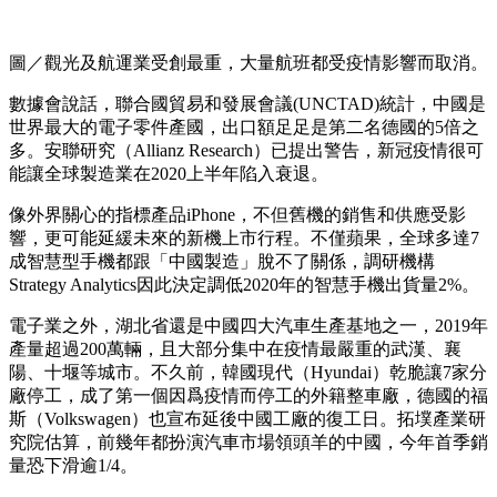
圖／觀光及航運業受創最重，大量航班都受疫情影響而取消。
數據會說話，聯合國貿易和發展會議(UNCTAD)統計，中國是
世界最大的電子零件產國，出口額足足是第二名德國的5倍之
多。安聯研究（Allianz Research）已提出警告，新冠疫情很可
能讓全球製造業在2020上半年陷入衰退。
像外界關心的指標產品iPhone，不但舊機的銷售和供應受影
響，更可能延緩未來的新機上市行程。不僅蘋果，全球多達7
成智慧型手機都跟「中國製造」脫不了關係，調研機構
Strategy Analytics因此決定調低2020年的智慧手機出貨量2%。
電子業之外，湖北省還是中國四大汽車生產基地之一，2019年
產量超過200萬輛，且大部分集中在疫情最嚴重的武漢、襄
陽、十堰等城市。不久前，韓國現代（Hyundai）乾脆讓7家分
廠停工，成了第一個因爲疫情而停工的外籍整車廠，德國的福
斯（Volkswagen）也宣布延後中國工廠的復工日。拓墣產業研
究院估算，前幾年都扮演汽車市場領頭羊的中國，今年首季銷
量恐下滑逾1/4。