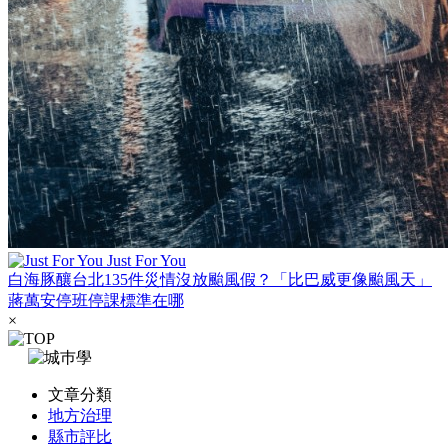
Just For You
白海豚釀台北135件災情沒放颱風假？「比巴威更像颱風天」
蔣萬安停班停課標準在哪
×
文章分類
地方治理
縣市評比