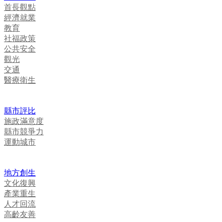
首長觀點
經濟就業
教育
社福政策
公共安全
觀光
交通
醫療衛生
縣市評比
施政滿意度
縣市競爭力
運動城市
地方創生
文化復興
產業重生
人才回流
高齡友善