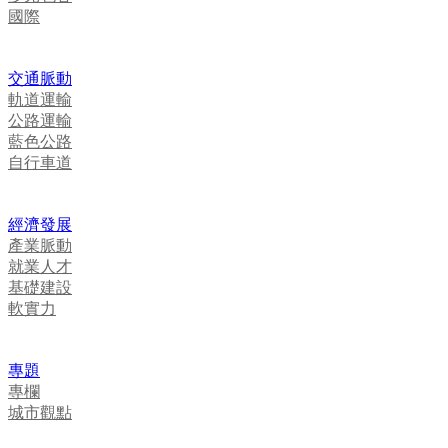
國際
交通脈動
軌道運輸
公路運輸
藍色公路
自行車道
經濟發展
產業脈動
就業人才
基礎建設
軟實力
專題
專欄
城市觀點