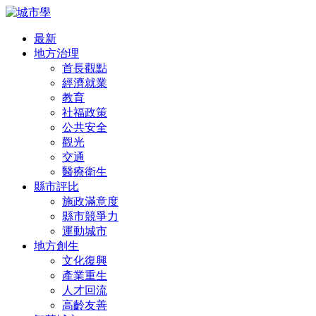
最新
地方治理
首長觀點
經濟就業
教育
社福政策
公共安全
觀光
交通
醫療衛生
縣市評比
施政滿意度
縣市競爭力
運動城市
地方創生
文化復興
產業重生
人才回流
高齡友善