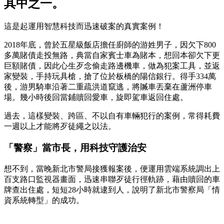
其中之一。
這是起運用智慧科技而迅速破案的真實案例！
2018年底，曾於五星級飯店擔任廚師的游姓男子，因欠下800
多萬賭債走投無路，典當自家賓士車為賭本，想回本卻欠下更
巨額賭債，因此心生歹念偷走路邊機車，做為犯案工具，並返
家變裝，手持玩具槍，搶了位於板橋的陽信銀行。得手334萬
後，游男騎車沿著二重疏洪道竄逃，將贓車丟棄在蘆洲停車
場。幾小時後回當鋪贖回愛車，旋即駕車返回住處。
過去，這樣變裝、跨區、不以自有車輛犯行的案例，常得耗費
一週以上才能將歹徒繩之以法。
「警察」當市長，用科技守護治安
想不到，當晚新北市警局接獲報案後，便運用雲端系統調出上
百支路口監視器畫面，迅速串聯歹徒行徑軌跡，藉由贖回的車
牌查出住處，短短28小時就逮到人，說明了新北市警察局「情
資系統轉型」的成功。