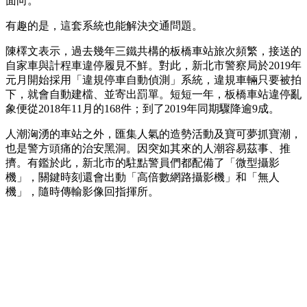
面向。
有趣的是，這套系統也能解決交通問題。
陳檡文表示，過去幾年三鐵共構的板橋車站旅次頻繁，接送的
自家車與計程車違停履見不鮮。對此，新北市警察局於2019年
元月開始採用「違規停車自動偵測」系統，違規車輛只要被拍
下，就會自動建檔、並寄出罰單。短短一年，板橋車站違停亂
象便從2018年11月的168件；到了2019年同期驟降逾9成。
人潮洶湧的車站之外，匯集人氣的造勢活動及寶可夢抓寶潮，
也是警方頭痛的治安黑洞。因突如其來的人潮容易茲事、推
擠。有鑑於此，新北市的駐點警員們都配備了「微型攝影
機」，關鍵時刻還會出動「高倍數網路攝影機」和「無人
機」，隨時傳輸影像回指揮所。