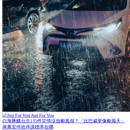
Just For You
白海豚釀台北135件災情沒放颱風假？「比巴威更像颱風天」
蔣萬安停班停課標準在哪