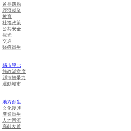
首長觀點
經濟就業
教育
社福政策
公共安全
觀光
交通
醫療衛生
縣市評比
施政滿意度
縣市競爭力
運動城市
地方創生
文化復興
產業重生
人才回流
高齡友善