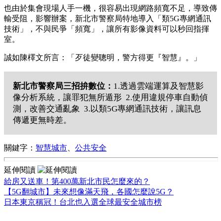
也由於集會現場人手一機，很容易出現網路頻寬不足，導致傳
輸受阻，影響辦案，新北市警察局特地導入「類5G專網通訊
技術」，不與民爭「頻寬」，讓所有影像資料可以秒回指揮
室。
誠如陳檡文所言：「歹徒變聰明，警方得更『智慧』。」
新北市警察局三招拚數位：
1.透過雲端運算及智慧影
像分析系統，讓罪犯無所遁形 2.使用違規停車自動偵
測，改善交通亂象 3.以類5G專網通訊技術，讓訊息
傳遞更無時差。
關鍵字：
智慧城市
、
公共安全
延伸閱讀
給房又送車！第400萬新北市民怎麼來的？
【5G翻城市】未來想像滿天飛，各國怎麼說5G？
日本東京稱冠！台北也入選全球最安全城市榜