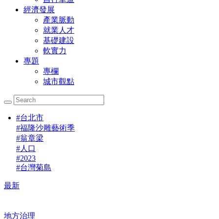
經濟發展
產業脈動
就業人才
基礎建設
軟實力
專題
專欄
城市觀點
#
台北市
#
福隆沙雕藝術季
#
翁章梁
#
人口
#
2023
#
台灣菊島
最新
地方治理