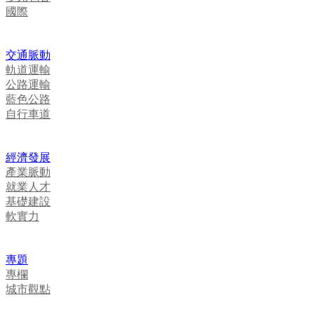
國際
交通脈動
軌道運輸
公路運輸
藍色公路
自行車道
經濟發展
產業脈動
就業人才
基礎建設
軟實力
專題
專欄
城市觀點