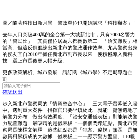
圖／隨著科技日新月異，警政單位也開始講求「科技辦案」！
去年人口突破400萬的全台第一大城新北市，只有7000名警力
的「警民比」，其實僅位居為六都倒數第二，「治安難度」相
當高。但這反倒磨練出新北市的警政運作效率。尤其警察出身
的侯友宜自2010年擔任新北市副市長以來，便積極導入新科
技，選上市長後更大幅升級。
更多政策解析、城市發展，請訂閱《城市學》不定期專題企
劃！
確認送出
步入新北市警察局的「情資整合中心」，三大電子螢幕嵌入牆
中。遇到重大案件，指揮官只要坐鎮於此，就能一覽無遺地了
解警力分布，做出有效調度。「治安交通儀表板」則能解決警
力配置難題，最吸睛的是儀表板上一個個閃爍紅點。新北市警
察局長陳檡文解釋，這些紅點都是「犯案、違規」熱區，是無
數資料累積成的大數據，儀表板上一一顯示警方盤查、110報