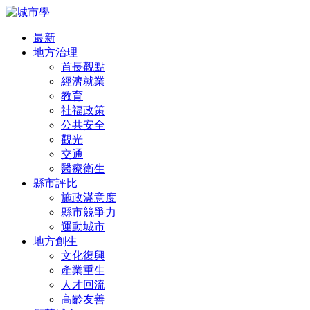
最新
地方治理
首長觀點
經濟就業
教育
社福政策
公共安全
觀光
交通
醫療衛生
縣市評比
施政滿意度
縣市競爭力
運動城市
地方創生
文化復興
產業重生
人才回流
高齡友善