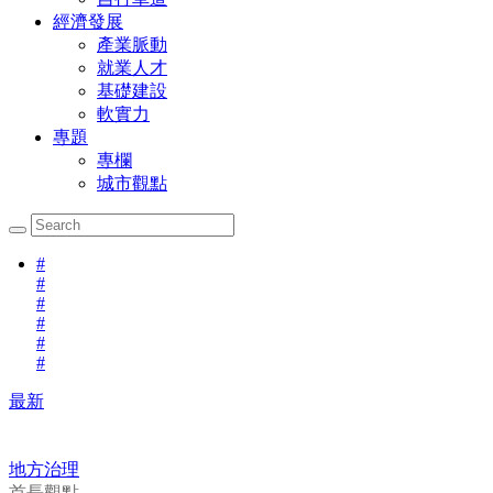
經濟發展
產業脈動
就業人才
基礎建設
軟實力
專題
專欄
城市觀點
#
#
#
#
#
#
最新
地方治理
首長觀點