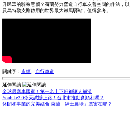
升民眾的騎乘意願？荷蘭努力營造自行車友善空間的作法，以
及烏特勒支剛啟用的世界最大鐵馬驛站，值得參考。
關鍵字：
永續
、
自行車道
延伸閱讀
全球最塞車國家！第一名上下班都讓人崩潰
Youbike2.0今天試辦上路！台北市推動會順利嗎？
休閒和事業的完美結合 荷蘭「紳士農場」厲害在哪？