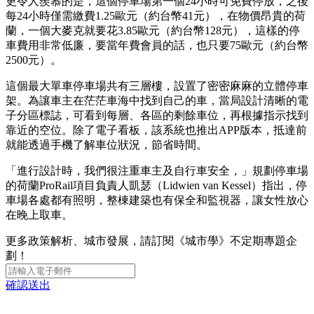
更令人羨慕的是，這個停車場第一個24小時可免費停放，之後
每24小時僅需繳費1.25歐元（約台幣41元），在物價昂貴的荷
蘭，一個大麥克就要花3.85歐元（約台幣128元），這樣的停
車費用非常低廉，要當年費會員的話，也只要75歐元（約台幣
2500元）。
這個最大單車停車場共有三層樓，設置了密密麻麻的立體停車
架。為讓車主在茫茫車海中找到自己的車，當局設計清晰的電
子分區標誌，可看到每層、各區的剩餘車位，再根據指示找到
靠近的空位。除了電子看板，該系統也推出APP版本，抵達前
就能透過手機了解車位狀況，節省時間。
「進行設計時，我們很注重車主及自行車安全，」規劃停車場
的荷蘭ProRail項目負責人凱瑟（Lidwien van Kessel）指出，停
車場各處都有照明，整棟建築也有保全和監視器，讓女性放心
在晚上取車。
更多政策解析、城市發展，請訂閱《城市學》不定期專題企
劃！
確認送出