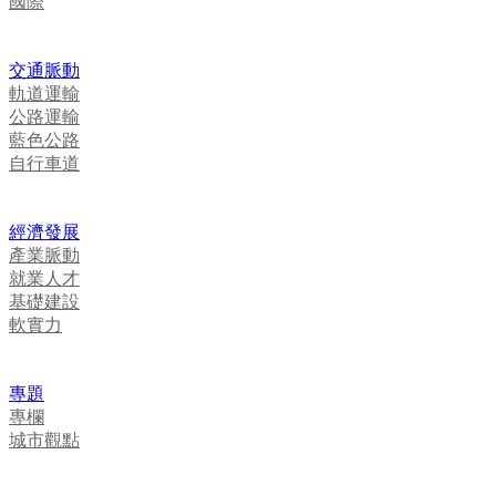
國際
交通脈動
軌道運輸
公路運輸
藍色公路
自行車道
經濟發展
產業脈動
就業人才
基礎建設
軟實力
專題
專欄
城市觀點