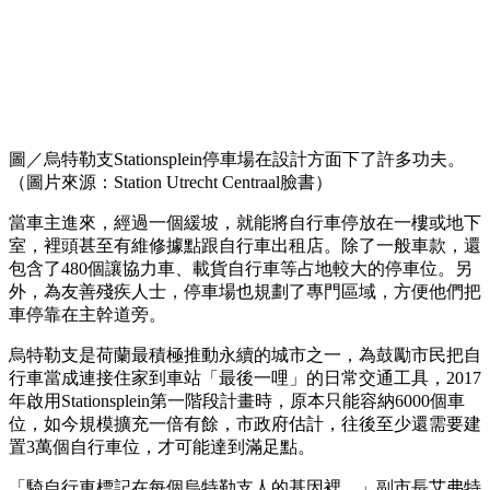
圖／烏特勒支Stationsplein停車場在設計方面下了許多功夫。
（圖片來源：Station Utrecht Centraal臉書）
當車主進來，經過一個緩坡，就能將自行車停放在一樓或地下
室，裡頭甚至有維修據點跟自行車出租店。除了一般車款，還
包含了480個讓協力車、載貨自行車等占地較大的停車位。另
外，為友善殘疾人士，停車場也規劃了專門區域，方便他們把
車停靠在主幹道旁。
烏特勒支是荷蘭最積極推動永續的城市之一，為鼓勵市民把自
行車當成連接住家到車站「最後一哩」的日常交通工具，2017
年啟用Stationsplein第一階段計畫時，原本只能容納6000個車
位，如今規模擴充一倍有餘，市政府估計，往後至少還需要建
置3萬個自行車位，才可能達到滿足點。
「騎自行車標記在每個烏特勒支人的基因裡，」副市長艾弗特