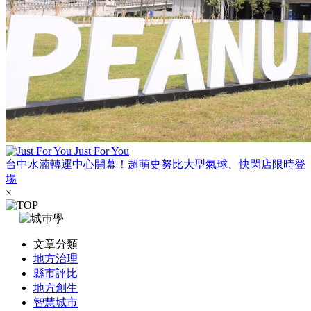
Just For You
台中水湳轉運中心開幕！超萌史努比大型氣球、快閃店限時登
場
×
文章分類
地方治理
縣市評比
地方創生
智慧城市