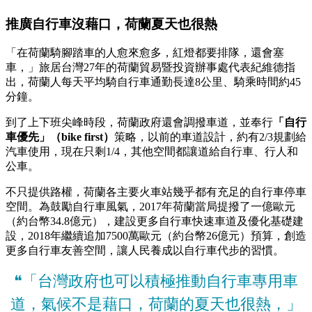
推廣自行車沒藉口，荷蘭夏天也很熱
「在荷蘭騎腳踏車的人愈來愈多，紅燈都要排隊，還會塞
車，」旅居台灣27年的荷蘭貿易暨投資辦事處代表紀維德指
出，荷蘭人每天平均騎自行車通勤長達8公里、騎乘時間約45
分鐘。
到了上下班尖峰時段，荷蘭政府還會調撥車道，並奉行
「自行
車優先」（bike first）
策略，以前的車道設計，約有2/3規劃給
汽車使用，現在只剩1/4，其他空間都讓道給自行車、行人和
公車。
不只提供路權，荷蘭各主要火車站幾乎都有充足的自行車停車
空間。為鼓勵自行車風氣，2017年荷蘭當局提撥了一億歐元
（約台幣34.8億元），建設更多自行車快速車道及優化基礎建
設，2018年繼續追加7500萬歐元（約台幣26億元）預算，創造
更多自行車友善空間，讓人民養成以自行車代步的習慣。
❝「台灣政府也可以積極推動自行車專用車
道，氣候不是藉口，荷蘭的夏天也很熱，」