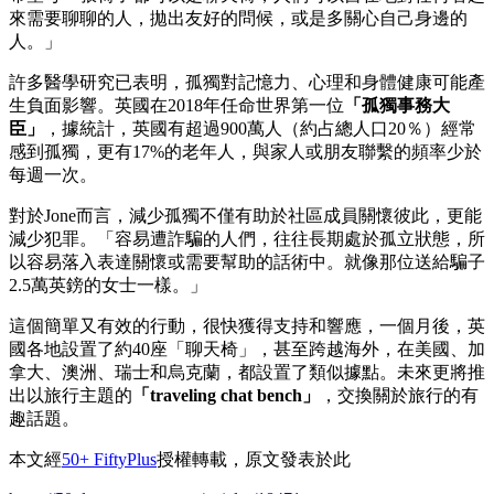
來需要聊聊的人，拋出友好的問候，或是多關心自己身邊的
人。」
許多醫學研究已表明，孤獨對記憶力、心理和身體健康可能產
生負面影響。英國在2018年任命世界第一位
「孤獨事務大
臣」
，據統計，英國有超過900萬人（約占總人口20％）經常
感到孤獨，更有17%的老年人，與家人或朋友聯繫的頻率少於
每週一次。
對於Jone而言，減少孤獨不僅有助於社區成員關懷彼此，更能
減少犯罪。「容易遭詐騙的人們，往往長期處於孤立狀態，所
以容易落入表達關懷或需要幫助的話術中。就像那位送給騙子
2.5萬英鎊的女士一樣。」
這個簡單又有效的行動，很快獲得支持和響應，一個月後，英
國各地設置了約40座「聊天椅」，甚至跨越海外，在美國、加
拿大、澳洲、瑞士和烏克蘭，都設置了類似據點。未來更將推
出以旅行主題的
「traveling chat bench」
，交換關於旅行的有
趣話題。
本文經
50+ FiftyPlus
授權轉載，原文發表於此