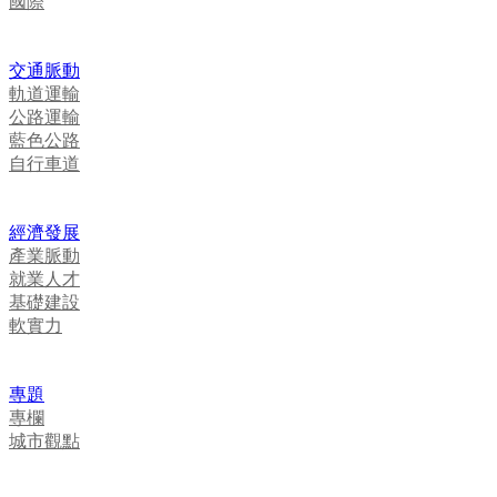
國際
交通脈動
軌道運輸
公路運輸
藍色公路
自行車道
經濟發展
產業脈動
就業人才
基礎建設
軟實力
專題
專欄
城市觀點