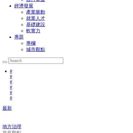
經濟發展
產業脈動
就業人才
基礎建設
軟實力
專題
專欄
城市觀點
#
#
#
#
#
#
最新
地方治理
首長觀點