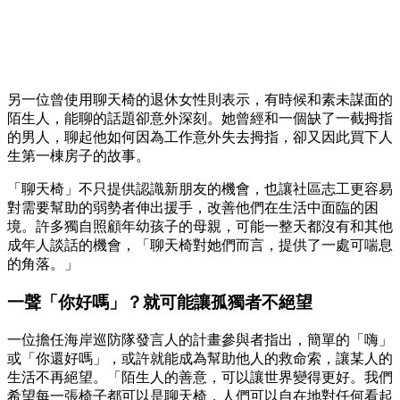
另一位曾使用聊天椅的退休女性則表示，有時候和素未謀面的
陌生人，能聊的話題卻意外深刻。她曾經和一個缺了一截拇指
的男人，聊起他如何因為工作意外失去拇指，卻又因此買下人
生第一棟房子的故事。
「聊天椅」不只提供認識新朋友的機會，也讓社區志工更容易
對需要幫助的弱勢者伸出援手，改善他們在生活中面臨的困
境。許多獨自照顧年幼孩子的母親，可能一整天都沒有和其他
成年人談話的機會，「聊天椅對她們而言，提供了一處可喘息
的角落。」
一聲「你好嗎」？就可能讓孤獨者不絕望
一位擔任海岸巡防隊發言人的計畫參與者指出，簡單的「嗨」
或「你還好嗎」，或許就能成為幫助他人的救命索，讓某人的
生活不再絕望。「陌生人的善意，可以讓世界變得更好。我們
希望每一張椅子都可以是聊天椅，人們可以自在地對任何看起