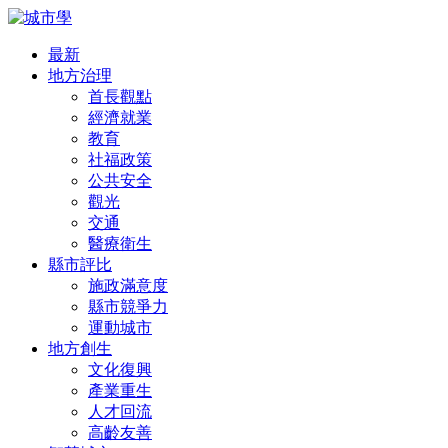
最新
地方治理
首長觀點
經濟就業
教育
社福政策
公共安全
觀光
交通
醫療衛生
縣市評比
施政滿意度
縣市競爭力
運動城市
地方創生
文化復興
產業重生
人才回流
高齡友善