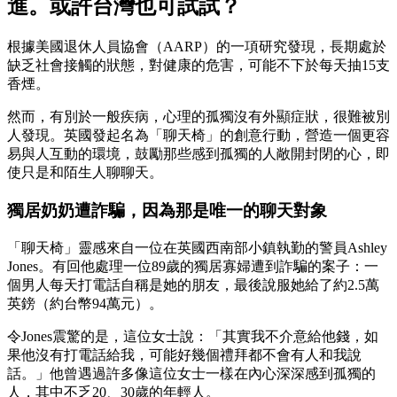
進。或許台灣也可試試？
根據美國退休人員協會（AARP）的一項研究發現，長期處於
缺乏社會接觸的狀態，對健康的危害，可能不下於每天抽15支
香煙。
然而，有別於一般疾病，心理的孤獨沒有外顯症狀，很難被別
人發現。英國發起名為「聊天椅」的創意行動，營造一個更容
易與人互動的環境，鼓勵那些感到孤獨的人敞開封閉的心，即
使只是和陌生人聊聊天。
獨居奶奶遭詐騙，因為那是唯一的聊天對象
「聊天椅」靈感來自一位在英國西南部小鎮執勤的警員Ashley
Jones。有回他處理一位89歲的獨居寡婦遭到詐騙的案子：一
個男人每天打電話自稱是她的朋友，最後說服她給了約2.5萬
英鎊（約台幣94萬元）。
令Jones震驚的是，這位女士說：「其實我不介意給他錢，如
果他沒有打電話給我，可能好幾個禮拜都不會有人和我說
話。」他曾遇過許多像這位女士一樣在內心深深感到孤獨的
人，其中不乏20、30歲的年輕人。