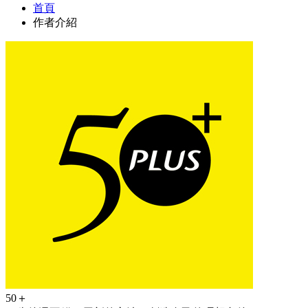
首頁
作者介紹
50＋