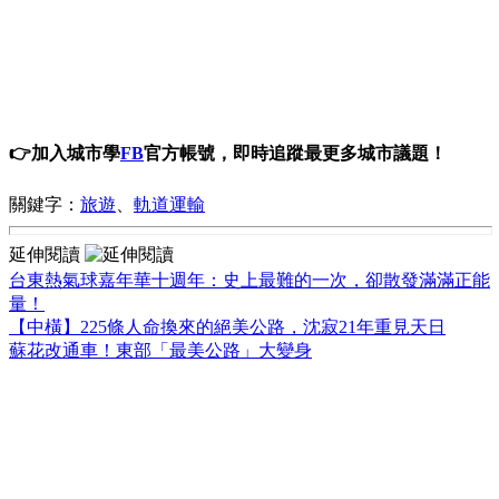
👉加入城市學
FB
官方帳號，即時追蹤最更多城市議題！
關鍵字：
旅遊
、
軌道運輸
延伸閱讀
台東熱氣球嘉年華十週年：史上最難的一次，卻散發滿滿正能
量！
【中橫】225條人命換來的絕美公路，沈寂21年重見天日
蘇花改通車！東部「最美公路」大變身