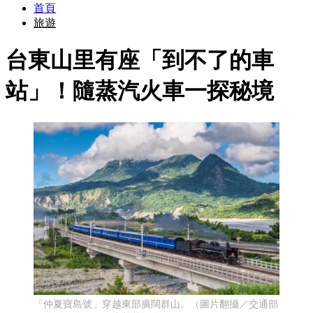
首頁
旅遊
台東山里有座「到不了的車
站」！隨蒸汽火車一探秘境
「仲夏寶島號」穿越東部廣闊群山。（圖片翻攝／交通部