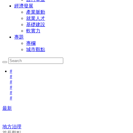
經濟發展
產業脈動
就業人才
基礎建設
軟實力
專題
專欄
城市觀點
#
#
#
#
#
#
最新
地方治理
首長觀點