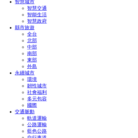
智慧城市
智慧交通
智能生活
智慧政府
縣市旅遊
全台
北部
中部
南部
東部
外島
永續城市
環境
韌性城市
社會福利
多元包容
國際
交通脈動
軌道運輸
公路運輸
藍色公路
自行車道