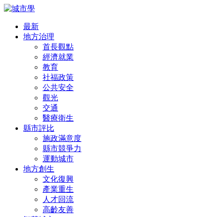
最新
地方治理
首長觀點
經濟就業
教育
社福政策
公共安全
觀光
交通
醫療衛生
縣市評比
施政滿意度
縣市競爭力
運動城市
地方創生
文化復興
產業重生
人才回流
高齡友善