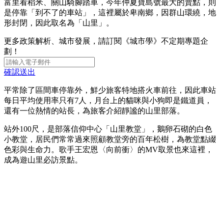
富里看稻米、關山騎腳踏車，今年仲夏寶島號最大的賣點，則
是停靠「到不了的車站」，這裡屬於卑南鄉，因群山環繞，地
形封閉，因此取名為「山里」。
更多政策解析、城市發展，請訂閱《城市學》不定期專題企
劃！
確認送出
平常除了區間車停靠外，鮮少旅客特地搭火車前往，因此車站
每日平均使用率只有7人，月台上的貓咪與小狗即是鐵道員，
還有一位熱情的站長，為旅客介紹靜謐的山里部落。
站外100尺，是部落信仰中心「山里教堂」，鵝卵石砌的白色
小教堂，居民們常常過來照顧教堂旁的百年松樹，為教堂點綴
色彩與生命力。歌手王宏恩〈向前衝〉的MV取景也來這裡，
成為遊山里必訪景點。