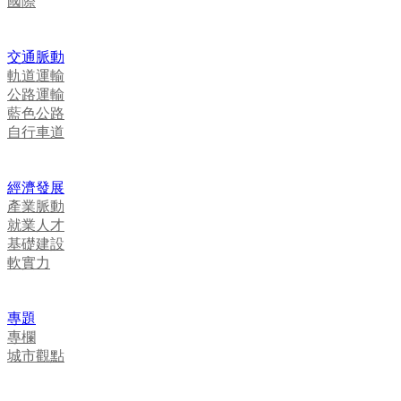
國際
交通脈動
軌道運輸
公路運輸
藍色公路
自行車道
經濟發展
產業脈動
就業人才
基礎建設
軟實力
專題
專欄
城市觀點