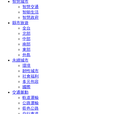
智慧城市
智慧交通
智能生活
智慧政府
縣市旅遊
全台
北部
中部
南部
東部
外島
永續城市
環境
韌性城市
社會福利
多元包容
國際
交通脈動
軌道運輸
公路運輸
藍色公路
自行車道