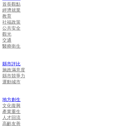
首長觀點
經濟就業
教育
社福政策
公共安全
觀光
交通
醫療衛生
縣市評比
施政滿意度
縣市競爭力
運動城市
地方創生
文化復興
產業重生
人才回流
高齡友善