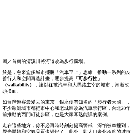
圖／首爾的清溪川將河道改為步行廣場。
於是，愈來愈多城市擺脫「汽車至上」思維，推動一系列的友
善行人和空間再造計畫，逐步提高
「可步行性」
（walkability）
，讓以往被汽車和大馬路主宰的城市，漸漸改
頭換面。
如台灣遊客最愛去的東京，銀座便有知名的「步行者天國」，
不少歐洲城市都把市中心和老城區改為汽車禁行區，台北20年
前推動的西門町徒步區，也是大家耳熟能詳的案例。
走在這些地方，你不必再時時刻刻提高警戒，深怕被車撞到，
觀光體驗和空氣品質也變好了。此外，對人口老化程度的城市