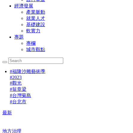
經濟發展
產業脈動
就業人才
基礎建設
軟實力
專題
專欄
城市觀點
#
福隆沙雕藝術季
#
2023
#
觀光
#
翁章梁
#
台灣菊島
#
台北市
最新
地方治理