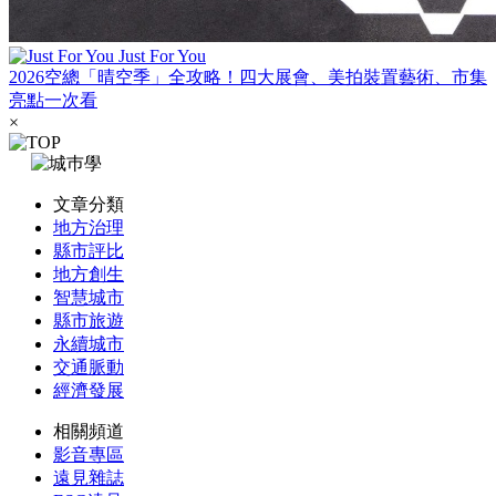
Just For You
2026空總「晴空季」全攻略！四大展會、美拍裝置藝術、市集
亮點一次看
×
文章分類
地方治理
縣市評比
地方創生
智慧城市
縣市旅遊
永續城市
交通脈動
經濟發展
相關頻道
影音專區
遠見雜誌