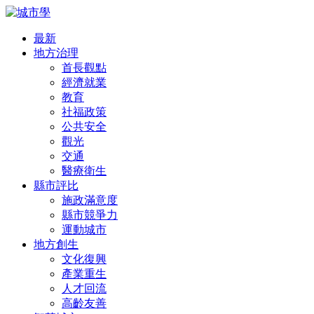
最新
地方治理
首長觀點
經濟就業
教育
社福政策
公共安全
觀光
交通
醫療衛生
縣市評比
施政滿意度
縣市競爭力
運動城市
地方創生
文化復興
產業重生
人才回流
高齡友善