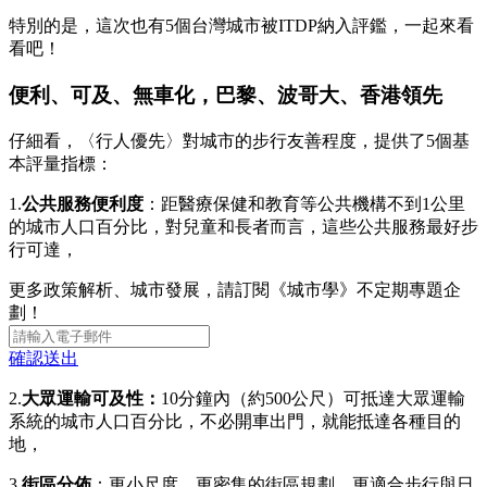
特別的是，這次也有5個台灣城市被ITDP納入評鑑，一起來看
看吧！
便利、可及、無車化，巴黎、波哥大、香港領先
仔細看，〈行人優先〉對城市的步行友善程度，提供了5個基
本評量指標：
1.
公共服務便利度
：距醫療保健和教育等公共機構不到1公里
的城市人口百分比，對兒童和長者而言，這些公共服務最好步
行可達，
更多政策解析、城市發展，請訂閱《城市學》不定期專題企
劃！
確認送出
2.
大眾運輸可及性：
10分鐘內（約500公尺）可抵達大眾運輸
系統的城市人口百分比，不必開車出門，就能抵達各種目的
地，
3.
街區分佈
：更小尺度、更密集的街區規劃，更適合步行與日