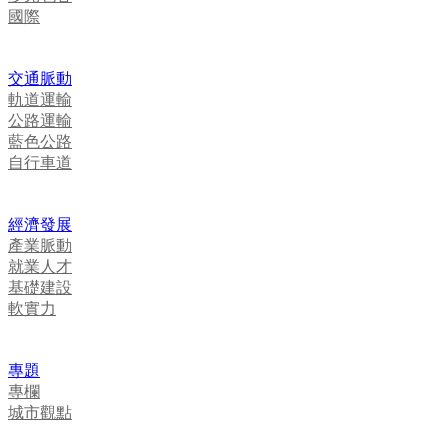
國際
交通脈動
軌道運輸
公路運輸
藍色公路
自行車道
經濟發展
產業脈動
就業人才
基礎建設
軟實力
專題
專欄
城市觀點