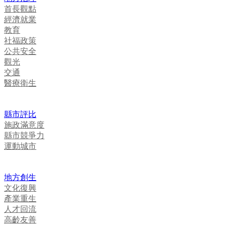
首長觀點
經濟就業
教育
社福政策
公共安全
觀光
交通
醫療衛生
縣市評比
施政滿意度
縣市競爭力
運動城市
地方創生
文化復興
產業重生
人才回流
高齡友善