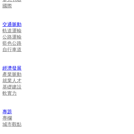
國際
交通脈動
軌道運輸
公路運輸
藍色公路
自行車道
經濟發展
產業脈動
就業人才
基礎建設
軟實力
專題
專欄
城市觀點