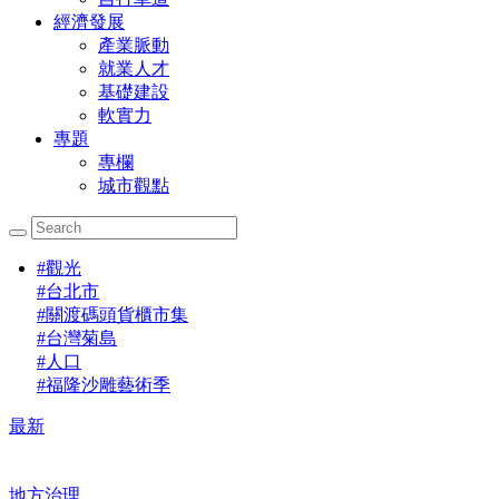
經濟發展
產業脈動
就業人才
基礎建設
軟實力
專題
專欄
城市觀點
#
觀光
#
台北市
#
關渡碼頭貨櫃市集
#
台灣菊島
#
人口
#
福隆沙雕藝術季
最新
地方治理