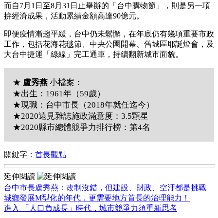
而自7月1日至8月31日止舉辦的「台中購物節」，則是另一項
拚經濟成果，活動累績金額高達90億元。
即便疫情漸趨平緩，台中仍未鬆懈，在年底仍有幾項重要市政
工作，包括花海花毯節、中央公園開幕、舊城區耶誕燈會，及
大台中捷運「綠線」完工通車，持續翻新城市面貌。
★
盧秀燕
小檔案：
★出生：1961年（59歲）
★現職：台中市長（2018年就任迄今）
★2020遠見雜誌施政滿意度：3.5顆星
★2020縣市總體競爭力排行榜：第4名
關鍵字：
首長觀點
延伸閱讀
台中市長盧秀燕：改制沒錯，但建設、財政、空汙都是挑戰
城鄉發展M型化的年代，更需要地方首長的治理能力！
進入 「人口負成長」時代，城市競爭力須重新思考