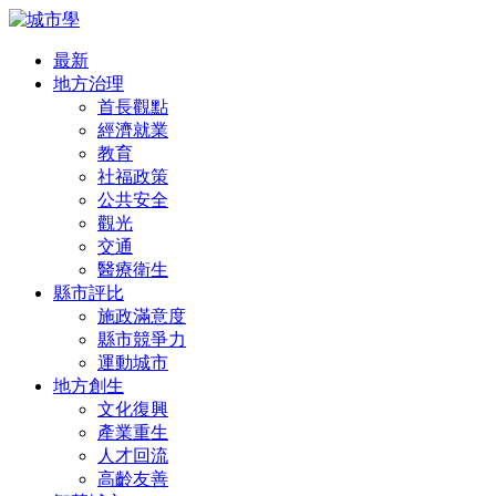
最新
地方治理
首長觀點
經濟就業
教育
社福政策
公共安全
觀光
交通
醫療衛生
縣市評比
施政滿意度
縣市競爭力
運動城市
地方創生
文化復興
產業重生
人才回流
高齡友善