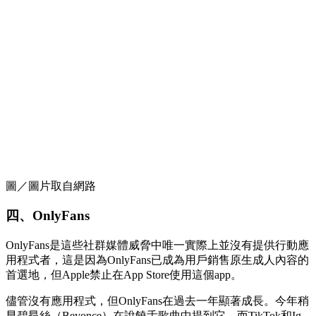
圖／圖片取自網路
四、OnlyFans
OnlyFans是這些社群媒體威脅中唯一實際上並沒有提供行動應
用程式者，這是因為OnlyFans已成為用戶銷售原生成人內容的
首選地，但Apple禁止在App Store使用這個app。
儘管沒有應用程式，但OnlyFans在過去一年顯著成長。今年稍
早碧昂絲（Beyonce）在說饒舌歌曲中提到它，而TikTok和Ig