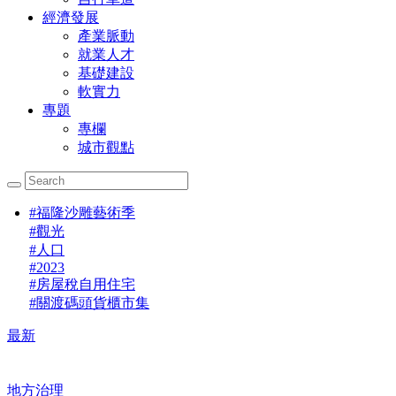
經濟發展
產業脈動
就業人才
基礎建設
軟實力
專題
專欄
城市觀點
#
福隆沙雕藝術季
#
觀光
#
人口
#
2023
#
房屋稅自用住宅
#
關渡碼頭貨櫃市集
最新
地方治理