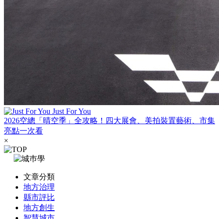
Just For You
2026空總「晴空季」全攻略！四大展會、美拍裝置藝術、市集
亮點一次看
×
文章分類
地方治理
縣市評比
地方創生
智慧城市