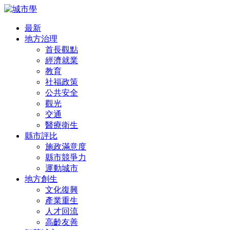
最新
地方治理
首長觀點
經濟就業
教育
社福政策
公共安全
觀光
交通
醫療衛生
縣市評比
施政滿意度
縣市競爭力
運動城市
地方創生
文化復興
產業重生
人才回流
高齡友善