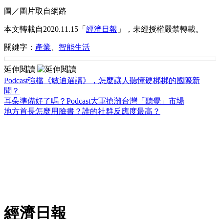
圖／圖片取自網路
本文轉載自2020.11.15「
經濟日報
」，未經授權嚴禁轉載。
關鍵字：
產業
、
智能生活
延伸閱讀
Podcast強檔《敏迪選讀》，怎麼讓人聽懂硬梆梆的國際新
聞？
耳朵準備好了嗎？Podcast大軍搶灘台灣「聽覺」市場
地方首長怎麼用臉書？誰的社群反應度最高？
經濟日報