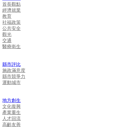
首長觀點
經濟就業
教育
社福政策
公共安全
觀光
交通
醫療衛生
縣市評比
施政滿意度
縣市競爭力
運動城市
地方創生
文化復興
產業重生
人才回流
高齡友善