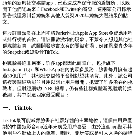
頭角的新興社交媒體app，已迅速成為保守派的避難所，以躲
開了他們認為來自Facebook和Twitter的審查，這兩家公司標示
警告或隱藏川普總統和其他人質疑2020年總統大選結果的貼
文。
這股註冊熱潮在上周初將Parler推上Apple App Store免費應用程
式排行榜的首位。這註冊數激增的現象，不禁令人想起其他社
群媒體新貴，試圖開發臉書沒有的關鍵市場，例如風靡青少年
的Snapchat或短影音TikTok。
挑戰臉書絕非易事，許多app都因此而陣亡。包括旗下
Instagram（Ig）和WhatsApp在內的眾多服務，臉書每月擁有超
過30億用戶，其他社交媒體平台難以望其項背。此外，該公司
還複製關鍵功能並且用以阻止用戶離開，抵禦了許多潛在的挑
戰者。但財經網站CNBC報導，仍有些社群媒體新秀繼續前撲
後繼，其中以這四家最受矚目：
一、TikTok
TikTok最可能威脅臉書在社群媒體的主宰地位，這個由用戶產
製的中國短影音app近年來廣受用戶喜愛，由於這個app顯示其
他用戶不斷放上去的跳舞、唱歌、開玩笑或是引人入勝的擴增