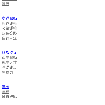
國際
交通脈動
軌道運輸
公路運輸
藍色公路
自行車道
經濟發展
產業脈動
就業人才
基礎建設
軟實力
專題
專欄
城市觀點