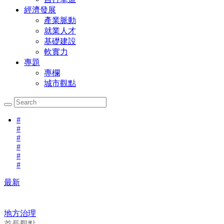
經濟發展
產業脈動
就業人才
基礎建設
軟實力
專題
專欄
城市觀點
#
#
#
#
#
#
最新
地方治理
首長觀點