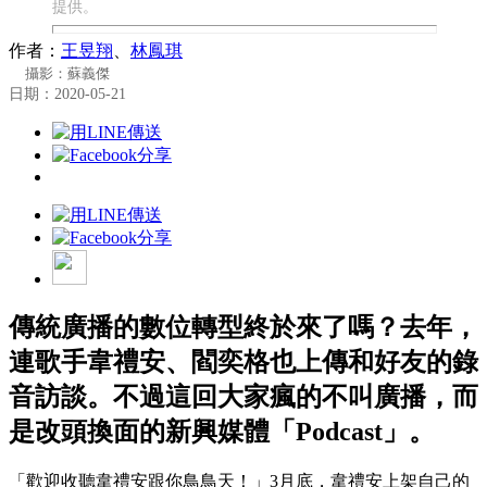
提供。
作者：
王昱翔
、
林鳳琪
攝影：蘇義傑
日期：2020-05-21
傳統廣播的數位轉型終於來了嗎？去年，
連歌手韋禮安、閻奕格也上傳和好友的錄
音訪談。不過這回大家瘋的不叫廣播，而
是改頭換面的新興媒體「Podcast」。
「歡迎收聽韋禮安跟你鳥鳥天！」3月底，韋禮安上架自己的