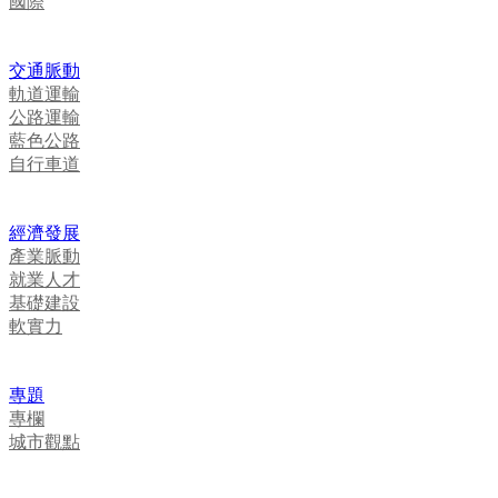
國際
交通脈動
軌道運輸
公路運輸
藍色公路
自行車道
經濟發展
產業脈動
就業人才
基礎建設
軟實力
專題
專欄
城市觀點