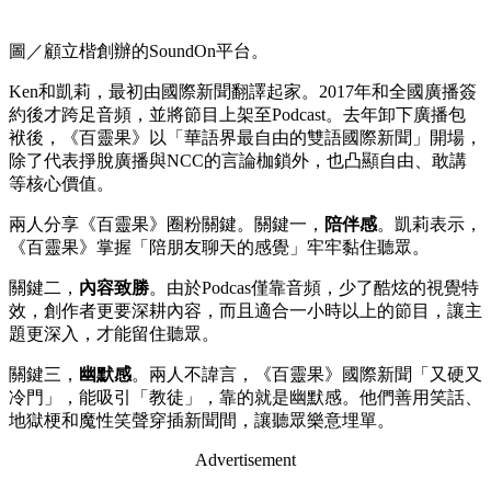
圖／顧立楷創辦的SoundOn平台。
Ken和凱莉，最初由國際新聞翻譯起家。2017年和全國廣播簽
約後才跨足音頻，並將節目上架至Podcast。去年卸下廣播包
袱後，《百靈果》以「華語界最自由的雙語國際新聞」開場，
除了代表掙脫廣播與NCC的言論枷鎖外，也凸顯自由、敢講
等核心價值。
兩人分享《百靈果》圈粉關鍵。關鍵一，
陪伴感
。凱莉表示，
《百靈果》掌握「陪朋友聊天的感覺」牢牢黏住聽眾。
關鍵二，
內容致勝
。由於Podcas僅靠音頻，少了酷炫的視覺特
效，創作者更要深耕內容，而且適合一小時以上的節目，讓主
題更深入，才能留住聽眾。
關鍵三，
幽默感
。兩人不諱言，《百靈果》國際新聞「又硬又
冷門」，能吸引「教徒」，靠的就是幽默感。他們善用笑話、
地獄梗和魔性笑聲穿插新聞間，讓聽眾樂意埋單。
Advertisement