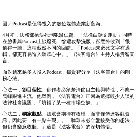
圖／Podcast是值得投入的數位媒體產業新藍海。
4月初，法務部槍決死刑犯翁仁賢。「法律白話文運動」同時
在臉書與Podcast上談廢死，慘遭攻擊洗版，卻意外收到「很
值得一聽」這種截然不同的回饋。「Podcast未必比文字有邏
輯，卻更容易進入聽眾心中。」《法客電台》主持人楊貴智直
言。
面對越來越多人投入Podcast，楊貴智分享《法客電台》的圈
粉心法。
心法一，
節目個性
。創作者必須釐清節目主軸與特性，不應一
窩蜂跟進主流。他舉例，《法客電台》正因為選擇較少人談的
法律社會議題，「填補了某一種市場空缺。」
心法二，
獨家觀點
。聽眾會期待有收穫，而非僅傳達客觀資
訊，因此要「有一點主觀」。「聽眾未必全盤接受你的想法，
但仍會樂意收聽。」這是《法客電台》的深切體悟。