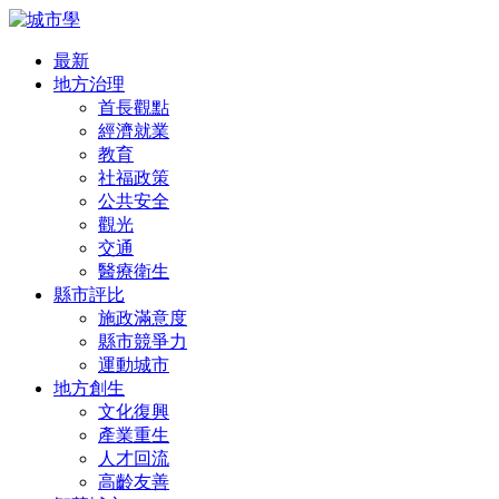
最新
地方治理
首長觀點
經濟就業
教育
社福政策
公共安全
觀光
交通
醫療衛生
縣市評比
施政滿意度
縣市競爭力
運動城市
地方創生
文化復興
產業重生
人才回流
高齡友善