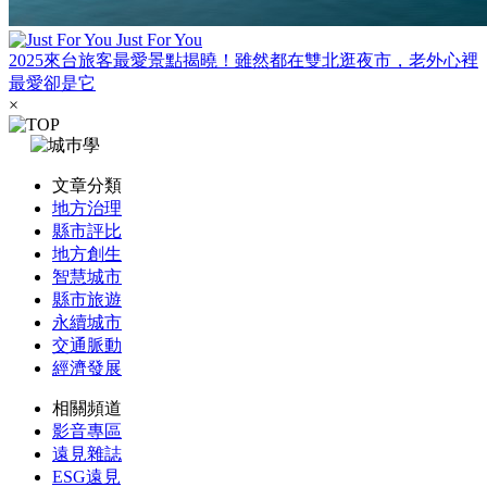
Just For You
2025來台旅客最愛景點揭曉！雖然都在雙北逛夜市，老外心裡
最愛卻是它
×
文章分類
地方治理
縣市評比
地方創生
智慧城市
縣市旅遊
永續城市
交通脈動
經濟發展
相關頻道
影音專區
遠見雜誌
ESG遠見