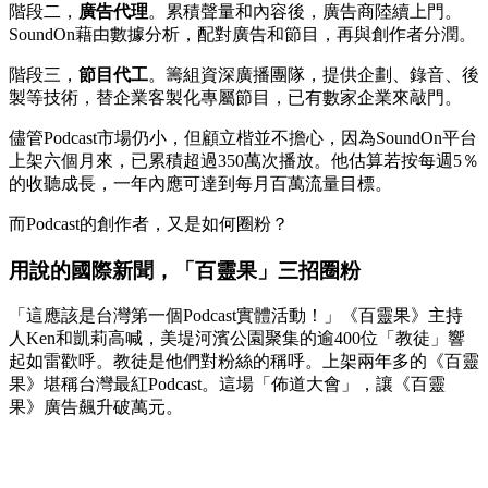
階段二，
廣告代理
。累積聲量和內容後，廣告商陸續上門。
SoundOn藉由數據分析，配對廣告和節目，再與創作者分潤。
階段三，
節目代工
。籌組資深廣播團隊，提供企劃、錄音、後
製等技術，替企業客製化專屬節目，已有數家企業來敲門。
儘管Podcast市場仍小，但顧立楷並不擔心，因為SoundOn平台
上架六個月來，已累積超過350萬次播放。他估算若按每週5％
的收聽成長，一年內應可達到每月百萬流量目標。
而Podcast的創作者，又是如何圈粉？
用說的國際新聞，「百靈果」三招圈粉
「這應該是台灣第一個Podcast實體活動！」《百靈果》主持
人Ken和凱莉高喊，美堤河濱公園聚集的逾400位「教徒」響
起如雷歡呼。教徒是他們對粉絲的稱呼。上架兩年多的《百靈
果》堪稱台灣最紅Podcast。這場「佈道大會」，讓《百靈
果》廣告飆升破萬元。