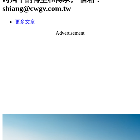
shiang@cwgv.com.tw
更多文章
Advertisement