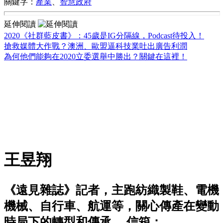
關鍵字：
產業
、
智慧政府
延伸閱讀
2020《社群藍皮書》：45歲是IG分隔線，Podcast待投入！
搶救媒體大作戰？澳洲、歐盟逼科技業吐出廣告利潤
為何他們能夠在2020立委選舉中勝出？關鍵在這裡！
王昱翔
《遠見雜誌》記者，主跑紡織製鞋、電機
機械、自行車、航運等，關心傳產在變動
時局下的轉型和傳承。 信箱：