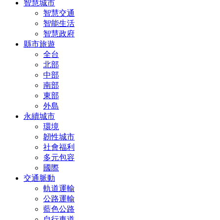
智慧城市
智慧交通
智能生活
智慧政府
縣市旅遊
全台
北部
中部
南部
東部
外島
永續城市
環境
韌性城市
社會福利
多元包容
國際
交通脈動
軌道運輸
公路運輸
藍色公路
自行車道