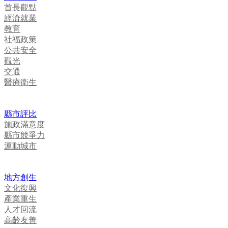
首長觀點
經濟就業
教育
社福政策
公共安全
觀光
交通
醫療衛生
縣市評比
施政滿意度
縣市競爭力
運動城市
地方創生
文化復興
產業重生
人才回流
高齡友善