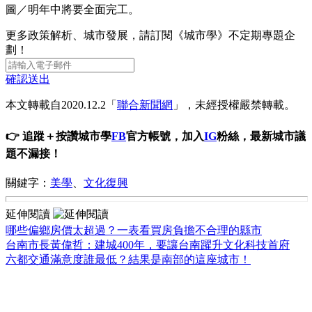
圖／明年中將要全面完工。
更多政策解析、城市發展，請訂閱《城市學》不定期專題企
劃！
確認送出
本文轉載自2020.12.2「
聯合新聞網
」，未經授權嚴禁轉載。
👉 追蹤＋按讚城市學
FB
官方帳號，加入
IG
粉絲，最新城市議
題不漏接！
關鍵字：
美學
、
文化復興
延伸閱讀
哪些偏鄉房價太超過？一表看買房負擔不合理的縣市
台南市長黃偉哲：建城400年，要讓台南躍升文化科技首府
六都交通滿意度誰最低？結果是南部的這座城市！