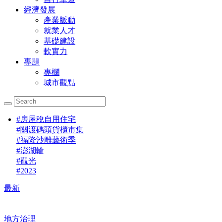
經濟發展
產業脈動
就業人才
基礎建設
軟實力
專題
專欄
城市觀點
#
房屋稅自用住宅
#
關渡碼頭貨櫃市集
#
福隆沙雕藝術季
#
澎湖輪
#
觀光
#
2023
最新
地方治理