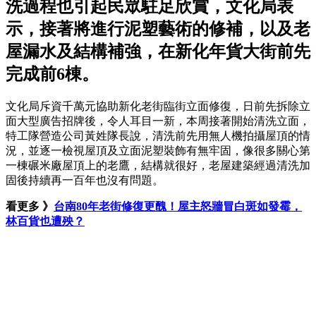
洗過程也引起民眾駐足欣賞，文化局表
示，接著將進行泥塑藝術的修補，以及老
屋漏水及結構補強，在新化年貨大街前先
完成前6棟。
文化局斥資千萬元協助新化老街臨街立面修復，日前先拆除立
面大型廣告招牌後，令人耳目一新，本周接著開始清洗立面，
特工隊營造公司黃姓隊長說，清洗前先用無人機拍攝屋頂的情
況，並逐一檢視屋頂及立面泥塑裝飾有無牢固，像很多關心第
一棟碾米廠屋頂上的老鷹，結構就很好，老屋建築經過清洗加
固後持續再一百年也沒有問題。
看更多 》
台南80年老街修復更醜！屋主怒牆冒白斑如發霉，
林百貨也遭殃？