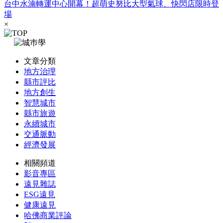
台中水湳轉運中心開幕！超萌史努比大型氣球、快閃店限時登
場
×
文章分類
地方治理
縣市評比
地方創生
智慧城市
縣市旅遊
永續城市
交通脈動
經濟發展
相關頻道
影音專區
遠見雜誌
ESG遠見
健康遠見
哈佛商業評論