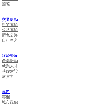
國際
交通脈動
軌道運輸
公路運輸
藍色公路
自行車道
經濟發展
產業脈動
就業人才
基礎建設
軟實力
專題
專欄
城市觀點