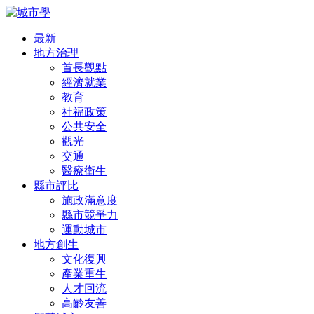
最新
地方治理
首長觀點
經濟就業
教育
社福政策
公共安全
觀光
交通
醫療衛生
縣市評比
施政滿意度
縣市競爭力
運動城市
地方創生
文化復興
產業重生
人才回流
高齡友善