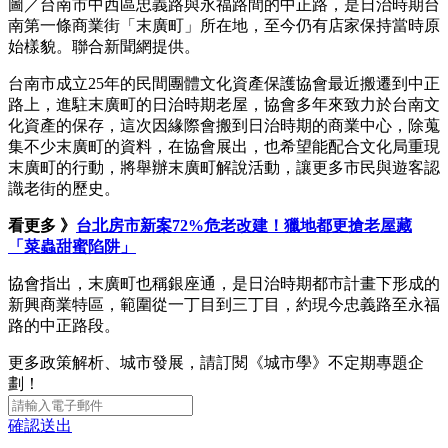
圖／台南市中西區忠義路與永福路間的中正路，是日治時期台
南第一條商業街「末廣町」所在地，至今仍有店家保持當時原
始樣貌。聯合新聞網提供。
台南市成立25年的民間團體文化資產保護協會最近搬遷到中正
路上，進駐末廣町的日治時期老屋，協會多年來致力於台南文
化資產的保存，這次因緣際會搬到日治時期的商業中心，除蒐
集不少末廣町的資料，在協會展出，也希望能配合文化局重現
末廣町的行動，將舉辦末廣町解說活動，讓更多市民與遊客認
識老街的歷史。
看更多 》
台北房市新案72%危老改建！獵地都更搶老屋藏
「菜蟲甜蜜陷阱」
協會指出，末廣町也稱銀座通，是日治時期都市計畫下形成的
新興商業特區，範圍從一丁目到三丁目，約現今忠義路至永福
路的中正路段。
更多政策解析、城市發展，請訂閱《城市學》不定期專題企
劃！
確認送出