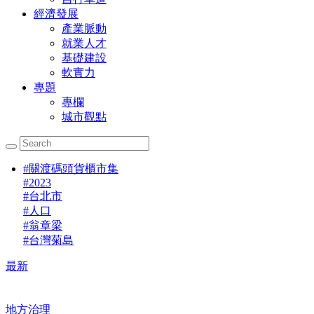
經濟發展
產業脈動
就業人才
基礎建設
軟實力
專題
專欄
城市觀點
#
關渡碼頭貨櫃市集
#
2023
#
台北市
#
人口
#
翁章梁
#
台灣菊島
最新
地方治理