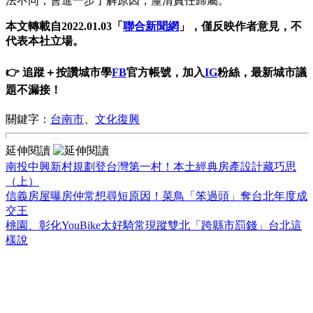
法不同，會進一步了解原因，釐清責任歸屬。
本文轉載自2022.01.03「
聯合新聞網
」，僅反映作者意見，不
代表本社立場。
👉 追蹤＋按讚城市學
FB
官方帳號，加入
IG
粉絲，最新城市議
題不漏接！
關鍵字：
台南市
、
文化復興
延伸閱讀
南投中興新村規劃登台灣第一村！本土經典房產設計藏巧思
（上）
信義房屋曝房仲常想尋短原因！菜鳥「笨過頭」奪台北年度成
交王
桃園、彰化YouBike太好騎常現蹤雙北「跨縣市罰錢」台北這
樣說