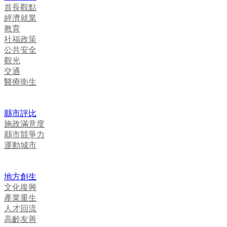
首長觀點
經濟就業
教育
社福政策
公共安全
觀光
交通
醫療衛生
縣市評比
施政滿意度
縣市競爭力
運動城市
地方創生
文化復興
產業重生
人才回流
高齡友善