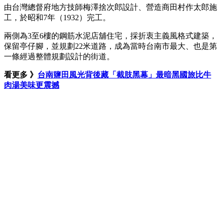
由台灣總督府地方技師梅澤捨次郎設計、營造商田村作太郎施
工，於昭和7年（1932）完工。
兩側為3至6樓的鋼筋水泥店舖住宅，採折衷主義風格式建築，
保留亭仔腳，並規劃22米道路，成為當時台南市最大、也是第
一條經過整體規劃設計的街道。
看更多 》
台南鹽田風光背後藏「截肢黑幕」最暗黑國旅比牛
肉湯美味更震撼