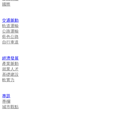
國際
交通脈動
軌道運輸
公路運輸
藍色公路
自行車道
經濟發展
產業脈動
就業人才
基礎建設
軟實力
專題
專欄
城市觀點