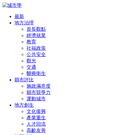
最新
地方治理
首長觀點
經濟就業
教育
社福政策
公共安全
觀光
交通
醫療衛生
縣市評比
施政滿意度
縣市競爭力
運動城市
地方創生
文化復興
產業重生
人才回流
高齡友善