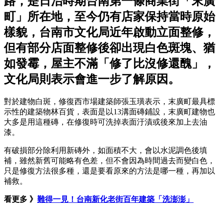
路，是日治時期台南第一條商業街「末廣
町」所在地，至今仍有店家保持當時原始
樣貌，台南市文化局近年啟動立面整修，
但有部分店面整修後卻出現白色斑塊、猶
如發霉，屋主不滿「修了比沒修還醜」，
文化局則表示會進一步了解原因。
對於建物白斑，修復西市場建築師張玉璜表示，末廣町最具標
示性的建築物林百貨，表面是以13溝面磚鋪設，末廣町建物也
大多是用這種磚，在修復時可洗掉表面汙漬或後來加上去油
漆。
有破損部分除利用新磚外，如面積不大，會以水泥調色後填
補，雖然新舊可能略有色差，但不會因為時間過去而變白色，
只是修復方法很多種，還是要看原來的方法是哪一種，再加以
補救。
看更多 》
難得一見！台南新化老街百年建築「洗澎澎」