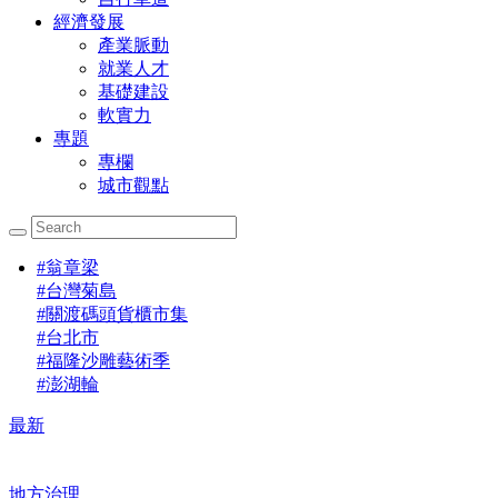
經濟發展
產業脈動
就業人才
基礎建設
軟實力
專題
專欄
城市觀點
#
翁章梁
#
台灣菊島
#
關渡碼頭貨櫃市集
#
台北市
#
福隆沙雕藝術季
#
澎湖輪
最新
地方治理