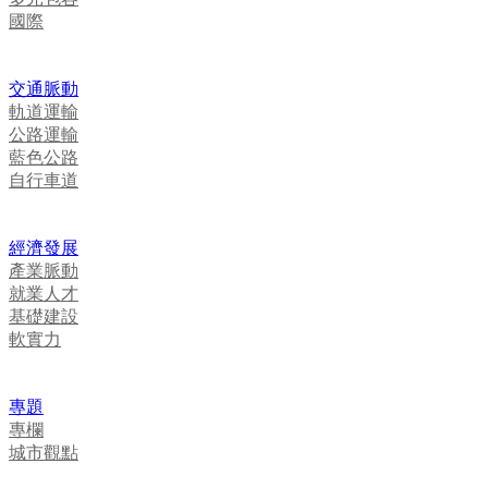
國際
交通脈動
軌道運輸
公路運輸
藍色公路
自行車道
經濟發展
產業脈動
就業人才
基礎建設
軟實力
專題
專欄
城市觀點