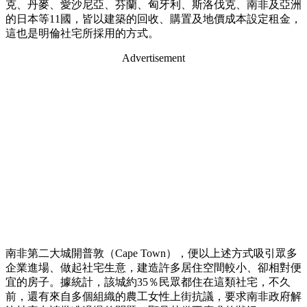
克、丹麥、愛沙尼亞、芬蘭、匈牙利、斯洛伐克、南非及亞洲
的日本等11國，皆以建築的回收、購置及地價成本設定租金，
這也是明倫社宅所採用的方式。
Advertisement
南非第二大城開普敦（Cape Town），便以上述方式吸引眾多
企業進場、做起社宅生意，建造許多居住空間較小、卻相對便
宜的房子。據統計，該城約35％民眾都住在這類社宅，不久
前，還有來自多個組織的農工女性上街抗議，要求南非政府解