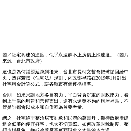
圖／社宅興建的進度，似乎永遠趕不上房價上漲速度。（圖片
來源：台北市政府）
這也是為何議題延燒到後來，台北市長柯文哲會把球拋回給中
央，透露若按《住宅法》規劃，內政部早該在2019年1月訂出
社宅租金計算公式，讓各縣市有個遵循標準。
否則，如果只讓地方各自努力，平白背負沉重的財政壓力，看
到上千億的興建和營運支出，還有永遠發不夠的租屋補貼，不
管是誰都會以成本和自償率為首要考量。
總之，社宅絕非整治房市亂象和民怨的萬靈丹，期待政府廣建
租金低廉的便宜好宅，也太不切實際。如何改革財稅制度、整
頓市場亂象、抑或改善產業低薪現象？才是治本之道。