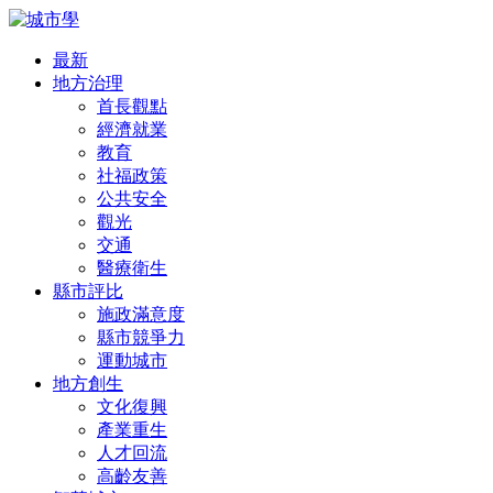
最新
地方治理
首長觀點
經濟就業
教育
社福政策
公共安全
觀光
交通
醫療衛生
縣市評比
施政滿意度
縣市競爭力
運動城市
地方創生
文化復興
產業重生
人才回流
高齡友善