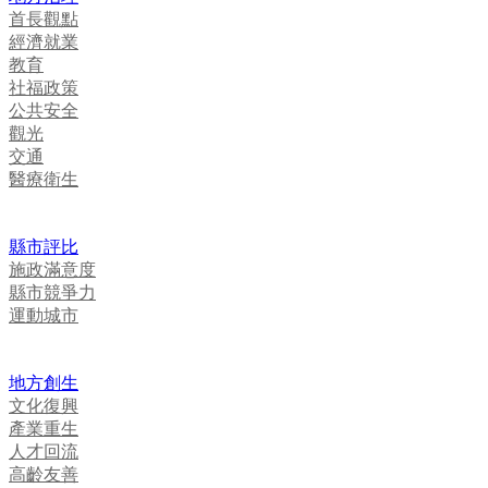
首長觀點
經濟就業
教育
社福政策
公共安全
觀光
交通
醫療衛生
縣市評比
施政滿意度
縣市競爭力
運動城市
地方創生
文化復興
產業重生
人才回流
高齡友善