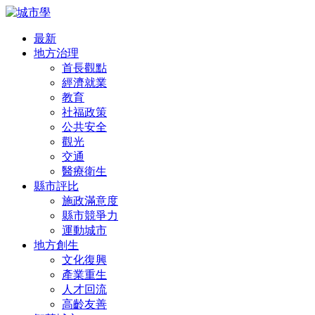
最新
地方治理
首長觀點
經濟就業
教育
社福政策
公共安全
觀光
交通
醫療衛生
縣市評比
施政滿意度
縣市競爭力
運動城市
地方創生
文化復興
產業重生
人才回流
高齡友善