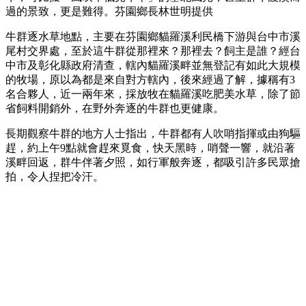
過的景致，更是難得。芬園鄉長林世明提供
牛群逐水草地點，主要在芬園鄉貓羅溪利民橋下游與台中市溪
尾村交界處，至於這牛群從那裡來？那裡去？飼主是誰？經台
中市及彰化縣政府清查，轄內貓羅溪畔並無登記有如此大規模
的牧場，原以為都是來自對方轄內，後來經過了解，據稱有3
名合夥人，近一兩年來，採放牧在貓羅溪吃肥美水草，除了節
省飼料開銷外，在野外奔逐的牛群也更健康。
長期觀察牛群的地方人士指出，牛群都有人吹哨指揮或由狗驅
趕，約上午9點就會趕來覓食，快天黑時，哨聲一響，就沿著
溪畔回返，群牛伴著夕照，如行軍般奔逐，都吸引許多民眾搶
拍，令人捏把冷汗。