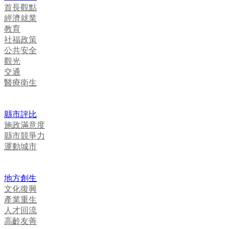
首長觀點
經濟就業
教育
社福政策
公共安全
觀光
交通
醫療衛生
縣市評比
施政滿意度
縣市競爭力
運動城市
地方創生
文化復興
產業重生
人才回流
高齡友善