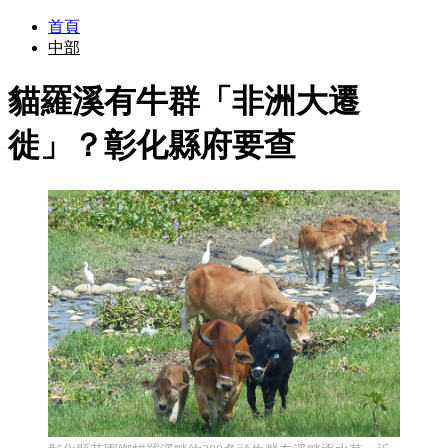
首頁
中部
貓羅溪有牛群「非洲大遷
徙」？彰化縣府要查