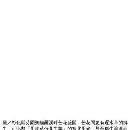
圖／彰化縣芬園鄉貓羅溪畔芒花盛開，芒花間更有逐水草的群
牛，可比擬「風吹草低見牛羊」的塞北風光，甚至群牛渡溪而