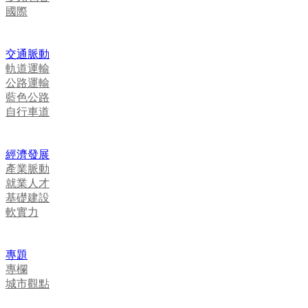
國際
交通脈動
軌道運輸
公路運輸
藍色公路
自行車道
經濟發展
產業脈動
就業人才
基礎建設
軟實力
專題
專欄
城市觀點