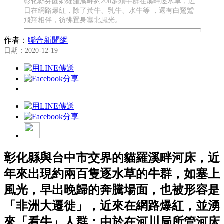
彰化縣芬園鄉貓羅溪畔約200多頭牛群在溪畔逐水草，近
日在網路爆紅，除了黃牛、乳牛、水牛等 ，還有白鷺鷥
飛翔相伴，彷彿置身塞北風光。
作者：
聯合新聞網
日期：2020-12-19
彰化縣與台中市交界的貓羅溪畔河床，近
年來出現約兩百隻逐水草的牛群，如塞上
風光，早出晚歸的奔騰場面，也被形容是
「非洲大遷徙」，近來在網路爆紅，並湧
來「看牛」人群；由於在河川局所管河床