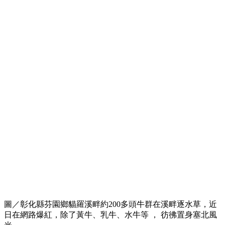
圖／彰化縣芬園鄉貓羅溪畔約200多頭牛群在溪畔逐水草，近
日在網路爆紅，除了黃牛、乳牛、水牛等 ， 彷彿置身塞北風