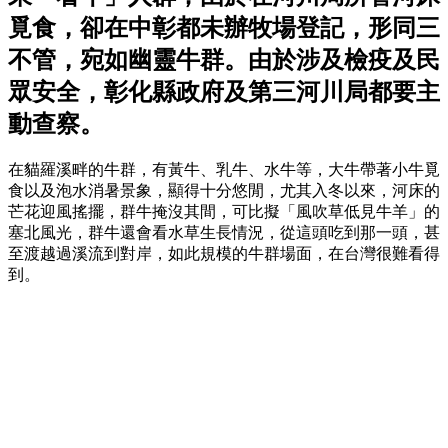
覓食，卻在中彰都未辦牧場登記，形同三
不管，宛如幽靈牛群。由於涉及檢疫及民
眾安全，彰化縣政府及第三河川局都要主
動查察。
在貓羅溪畔的牛群，有黃牛、乳牛、水牛等，大牛帶著小牛覓
食以及泡水消暑景象，顯得十分悠閒，尤其入冬以來，河床的
芒花迎風搖擺，群牛掩沒其間，可比擬「風吹草低見牛羊」的
塞北風光，群牛還會看水草生長情況，從這頭吃到那一頭，甚
至渡越過溪流到對岸，如此規模的牛群場面，在台灣很難看得
到。