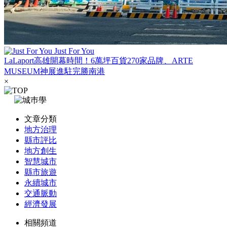
Just For You
LaLaport高雄開幕時間！6萬坪百貨270家品牌、ARTE
MUSEUM神展進駐完勝南港
×
文章分類
地方治理
縣市評比
地方創生
智慧城市
縣市旅遊
永續城市
交通脈動
經濟發展
相關頻道