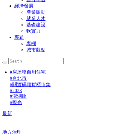
經濟發展
產業脈動
就業人才
基礎建設
軟實力
專題
專欄
城市觀點
#
房屋稅自用住宅
#
台北市
#
關渡碼頭貨櫃市集
#
2023
#
澎湖輪
#
觀光
最新
地方治理