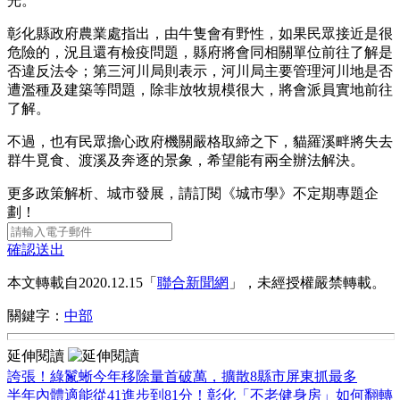
光。
彰化縣政府農業處指出，由牛隻會有野性，如果民眾接近是很
危險的，況且還有檢疫問題，縣府將會同相關單位前往了解是
否違反法令；第三河川局則表示，河川局主要管理河川地是否
遭濫種及建築等問題，除非放牧規模很大，將會派員實地前往
了解。
不過，也有民眾擔心政府機關嚴格取締之下，貓羅溪畔將失去
群牛覓食、渡溪及奔逐的景象，希望能有兩全辦法解決。
更多政策解析、城市發展，請訂閱《城市學》不定期專題企
劃！
確認送出
本文轉載自2020.12.15「
聯合新聞網
」，未經授權嚴禁轉載。
關鍵字：
中部
延伸閱讀
誇張！綠鬣蜥今年移除量首破萬，擴散8縣市屏東抓最多
半年內體適能從41進步到81分！彰化「不老健身房」如何翻轉