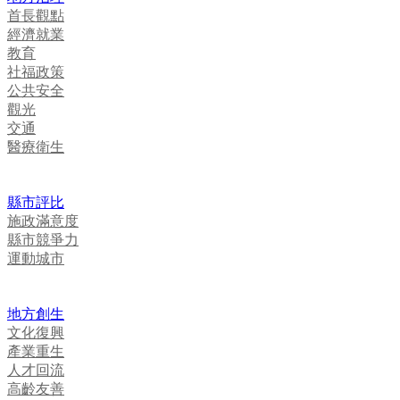
首長觀點
經濟就業
教育
社福政策
公共安全
觀光
交通
醫療衛生
縣市評比
施政滿意度
縣市競爭力
運動城市
地方創生
文化復興
產業重生
人才回流
高齡友善