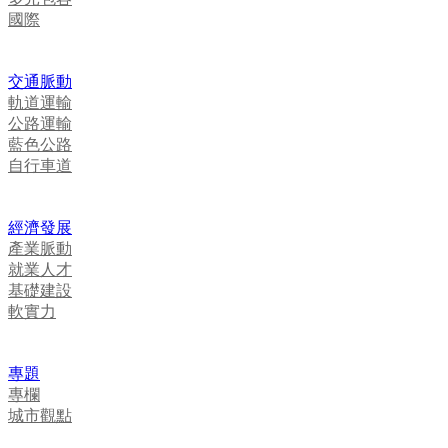
國際
交通脈動
軌道運輸
公路運輸
藍色公路
自行車道
經濟發展
產業脈動
就業人才
基礎建設
軟實力
專題
專欄
城市觀點