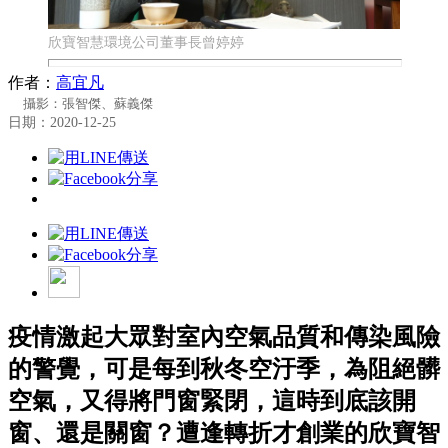
欣寶智慧環境公司董事長曾婷婷
作者：
高宜凡
攝影：張智傑、蘇義傑
日期：2020-12-25
疫情激起大眾對室內空氣品質和傳染風險
的警覺，可是每到秋冬空汙季，為阻絕髒
空氣，又得將門窗緊閉，這時到底該開
窗、還是關窗？遭逢轉折才創業的欣寶智