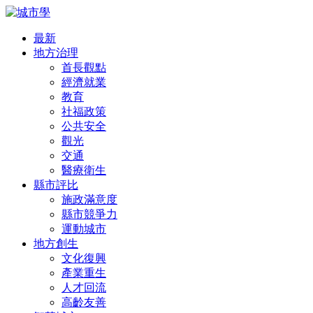
最新
地方治理
首長觀點
經濟就業
教育
社福政策
公共安全
觀光
交通
醫療衛生
縣市評比
施政滿意度
縣市競爭力
運動城市
地方創生
文化復興
產業重生
人才回流
高齡友善