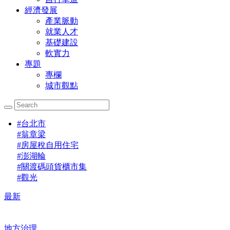
經濟發展
產業脈動
就業人才
基礎建設
軟實力
專題
專欄
城市觀點
#
台北市
#
翁章梁
#
房屋稅自用住宅
#
澎湖輪
#
關渡碼頭貨櫃市集
#
觀光
最新
地方治理