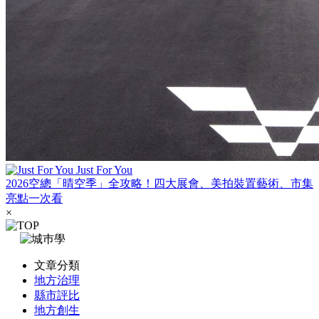
Just For You
2026空總「晴空季」全攻略！四大展會、美拍裝置藝術、市集
亮點一次看
×
文章分類
地方治理
縣市評比
地方創生