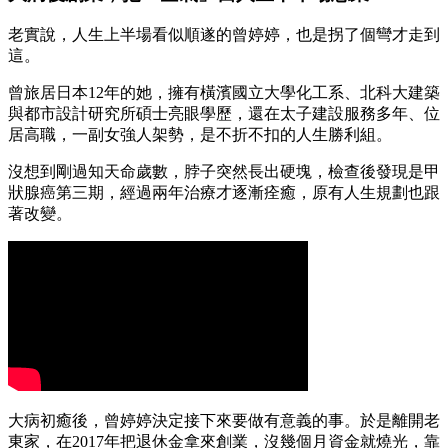
老實說，人生上半場看似順遂的曾婷婷，也是拐了個彎才走到
這。
曾旅居日本12年的她，擁有橫濱國立大學化工系、北科大建築
與都市設計研究所碩士亮眼學歷，還在太子建設服務多年、位
居高職，一副女強人架勢，是不折不扣的人生勝利組。
沒想到剛過知天命歲數，脖子突然長出硬塊，檢查後發現是甲
狀腺癌第三期，經過兩年治療才逐漸痊癒，原有人生規劃也跟
著改變。
大病初癒後，曾婷婷決定接下來要做有意義的事。於是離開老
東家，在2017年把退休金拿來創業，沒幾個月資金就燒光，靠