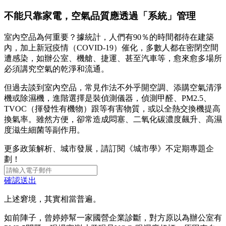
不能只靠家電，空氣品質應透過「系統」管理
室內空品為何重要？據統計，人們有90％的時間都待在建築
內，加上新冠疫情（COVID-19）催化，多數人都在密閉空間
遭感染，如辦公室、機艙、捷運、甚至汽車等，愈來愈多場所
必須講究空氣的乾淨和流通。
但過去談到室內空品，常見作法不外乎開空調、添購空氣清淨
機或除濕機，進階選擇是裝偵測儀器，偵測甲醛、PM2.5、
TVOC（揮發性有機物）跟等有害物質，或以全熱交換機提高
換氣率。雖然方便，卻常造成悶塞、二氧化碳濃度飆升、高濕
度滋生細菌等副作用。
更多政策解析、城市發展，請訂閱《城市學》不定期專題企
劃！
確認送出
上述窘境，其實相當普遍。
如前陣子，曾婷婷幫一家國營企業診斷，對方原以為辦公室有