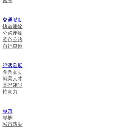
國際
交通脈動
軌道運輸
公路運輸
藍色公路
自行車道
經濟發展
產業脈動
就業人才
基礎建設
軟實力
專題
專欄
城市觀點