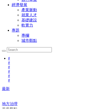
經濟發展
產業脈動
就業人才
基礎建設
軟實力
專題
專欄
城市觀點
#
#
#
#
#
#
最新
地方治理
首長觀點