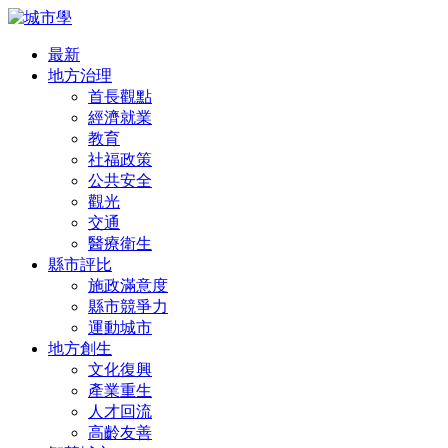
最新
地方治理
首長觀點
經濟就業
教育
社福政策
公共安全
觀光
交通
醫療衛生
縣市評比
施政滿意度
縣市競爭力
運動城市
地方創生
文化復興
產業重生
人才回流
高齡友善