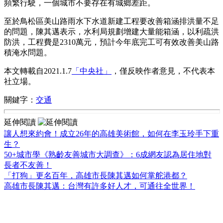
頻繁行駛，一個城市不要存在有城鄉差距。
至於鳥松區美山路雨水下水道新建工程要改善箱涵排洪量不足
的問題，陳其邁表示，水利局規劃增建大量能箱涵，以利疏洪
防洪，工程費是2310萬元，預計今年底完工可有效改善美山路
積淹水問題。
本文轉載自2021.1.7
「中央社」
，僅反映作者意見，不代表本
社立場。
關鍵字：
交通
延伸閱讀
讓人想來約會！成立26年的高雄美術館，如何在李玉玲手下重
生？
50+城市學《熟齡友善城市大調查》：6成網友認為居住地對
長者不友善！
「打狗」更名百年，高雄市長陳其邁如何掌舵港都？
高雄市長陳其邁：台灣有許多好人才，可通往全世界！