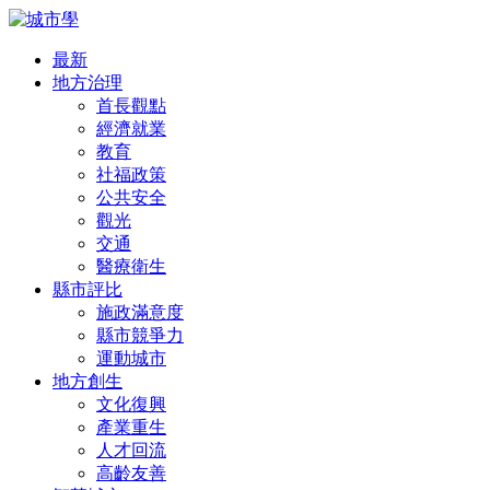
最新
地方治理
首長觀點
經濟就業
教育
社福政策
公共安全
觀光
交通
醫療衛生
縣市評比
施政滿意度
縣市競爭力
運動城市
地方創生
文化復興
產業重生
人才回流
高齡友善