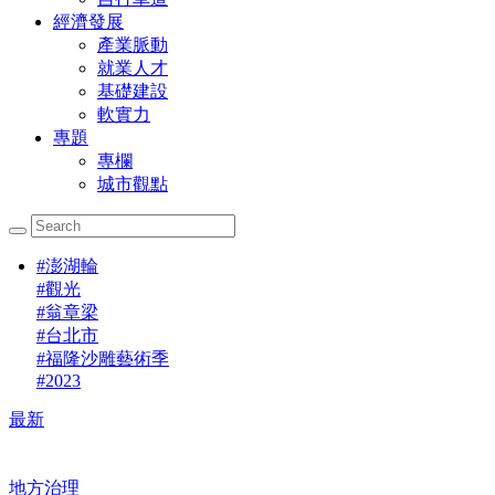
經濟發展
產業脈動
就業人才
基礎建設
軟實力
專題
專欄
城市觀點
#
澎湖輪
#
觀光
#
翁章梁
#
台北市
#
福隆沙雕藝術季
#
2023
最新
地方治理