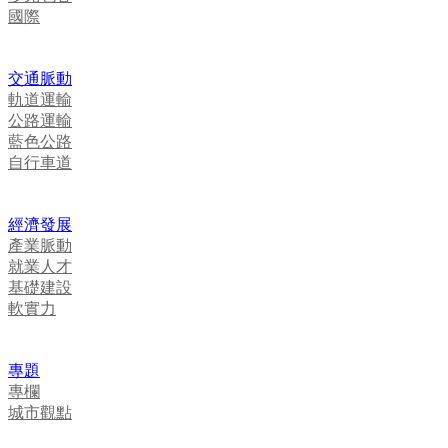
國際
交通脈動
軌道運輸
公路運輸
藍色公路
自行車道
經濟發展
產業脈動
就業人才
基礎建設
軟實力
專題
專欄
城市觀點