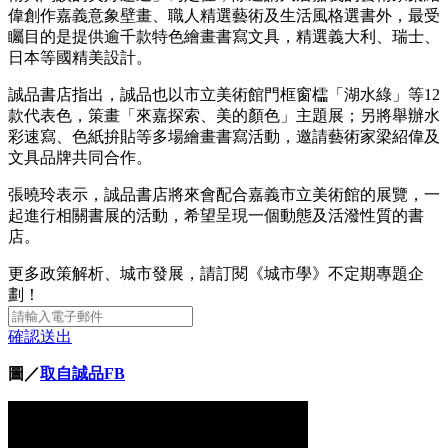
偉創作嘉義意象壁畫、職人精選藝術及生活風格選書外，最受
矚目的是提供逾千款特色繪畫書寫文具，精選義大利、瑞士、
日本等國精美設計。
誠品書店指出，誠品也以市立美術館門框窗櫺「湖水綠」等12
款代表色，策畫「來嘉探索、美的顏色」主題展；另將舉辦水
彩速寫、色紙拚貼等多場繪畫書寫活動，邀請藝術家梁紹偉及
文具品牌共同合作。
張曉玲表示，誠品書店將來會配合嘉義市立美術館的展覽，一
起進行相關書展的活動，希望呈現一個動態及活潑性質的書
店。
更多政策解析、城市發展，請訂閱《城市學》不定期專題企
劃！
確認送出
圖／
取自誠品FB