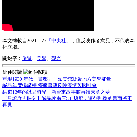
本文轉載自2021.1.27
「中央社」
，僅反映作者意見，不代表本
社立場。
關鍵字：
旅遊
、
美學
、
觀光
延伸閱讀
重現1930 年代「畫都」！嘉美館凝聚地方美學能量
誠品年度暢銷榜 療癒書籍反映疫情苦悶社會
結束13年的誠品時光，新台東故事館再續未竟之夢
【見證歷史時刻】誠品敦南店531熄燈，這些熟悉的畫面將不
再見