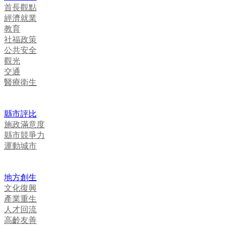
首長觀點
經濟就業
教育
社福政策
公共安全
觀光
交通
醫療衛生
縣市評比
施政滿意度
縣市競爭力
運動城市
地方創生
文化復興
產業重生
人才回流
高齡友善