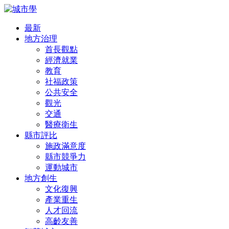
最新
地方治理
首長觀點
經濟就業
教育
社福政策
公共安全
觀光
交通
醫療衛生
縣市評比
施政滿意度
縣市競爭力
運動城市
地方創生
文化復興
產業重生
人才回流
高齡友善