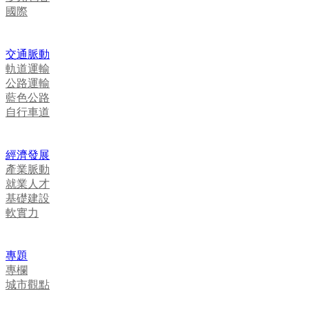
國際
交通脈動
軌道運輸
公路運輸
藍色公路
自行車道
經濟發展
產業脈動
就業人才
基礎建設
軟實力
專題
專欄
城市觀點