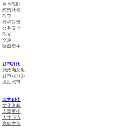
首長觀點
經濟就業
教育
社福政策
公共安全
觀光
交通
醫療衛生
縣市評比
施政滿意度
縣市競爭力
運動城市
地方創生
文化復興
產業重生
人才回流
高齡友善