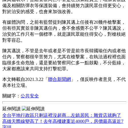
備及相關防彈衣等保護裝備，會持續努力讓民眾住得更安心，
對於治安的感受，也會來加強改善。
有媒體詢問，之前有藍營提到陳其邁上任後有20幾件槍擊案，
但有些其實並非陳其邁任內，會不會感覺不公平？陳其邁說，
治安的工作只有一個標準，就是讓民眾能住得安心，對槍枝絕
對零容忍。
陳其邁說，不管是去年或者是不管是前市長韓國瑜任內或者他
任內，警察都很辛苦努力，尤其在槍擊案，在執法過程裡也面
臨很多生命危險，還是要給警察同仁多一點鼓勵，不分藍綠，
大家都應該來共同支持打擊犯罪。
本文轉載自2021.3.22「
聯合新聞網
」，僅反映作者意見，不代
表本社立場。
關鍵字：
公共安全
延伸閱讀
全台平地行政區只剩這裡沒超商…左鎮居民：雜貨店就夠了
高雄天際線變高了！去年高樓建案近4000戶，房價最高逼近7
字頭