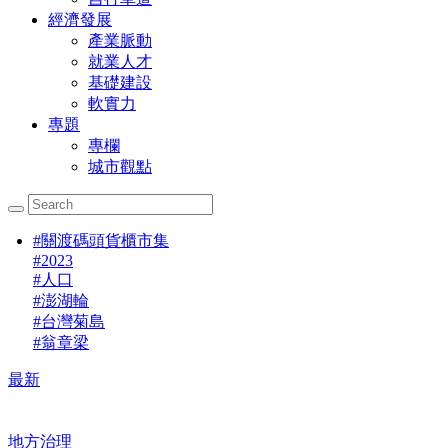
經濟發展
產業脈動
就業人才
基礎建設
軟實力
專題
專欄
城市觀點
#
關渡碼頭貨櫃市集
#
2023
#
人口
#
澎湖輪
#
台灣菊島
#
翁章梁
最新
地方治理