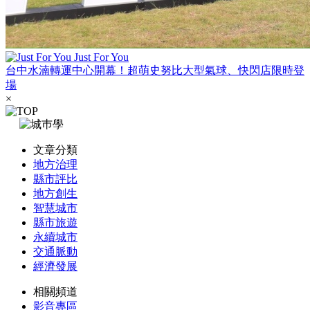
Just For You
台中水湳轉運中心開幕！超萌史努比大型氣球、快閃店限時登
場
×
文章分類
地方治理
縣市評比
地方創生
智慧城市
縣市旅遊
永續城市
交通脈動
經濟發展
相關頻道
影音專區