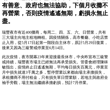
有善意、政府也無法協助，下個月收攤不
再營業，否則疫情遙遙無期，虧損永無止
盡。
瑞豐夜市有近400攤商，每周二、四、五、六、日營業，共有
三大場主向地主租地轉租。因疫情關係，高市餐廳、小吃店禁
止入用，從5月17日起第一階段自主休市，原計5月29日復業，
後來又因為三級警戒停業至6月14日。
此次疫情，夜市開幕23年來迎接最長休市，中央昨宣布三級警
戒持續，瑞豐夜市場主已經無法再承受損失。管委會經理陳秝
敏指出，疫情終止日遙遙無期，平均每日損失百萬元，停業至
月中損失就達3千萬之多，暫停營業以來都由場主承擔損失，
承租攤商不用付租金，只有損失單日營業額，若地主與政府全
袖手旁觀，場主無法繼續承擔虧損，預計7月停業。