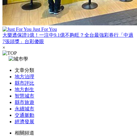
Just For You
大樂透保證1億！一注中9.1億不夠旺？全台最強彩券行「中過
7張頭獎」台彩傻眼
×
文章分類
地方治理
縣市評比
地方創生
智慧城市
縣市旅遊
永續城市
交通脈動
經濟發展
相關頻道