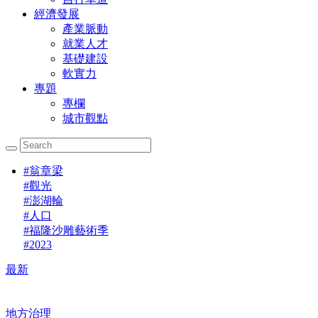
經濟發展
產業脈動
就業人才
基礎建設
軟實力
專題
專欄
城市觀點
#
翁章梁
#
觀光
#
澎湖輪
#
人口
#
福隆沙雕藝術季
#
2023
最新
地方治理