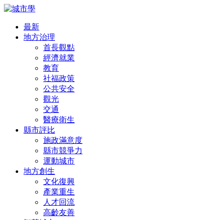
最新
地方治理
首長觀點
經濟就業
教育
社福政策
公共安全
觀光
交通
醫療衛生
縣市評比
施政滿意度
縣市競爭力
運動城市
地方創生
文化復興
產業重生
人才回流
高齡友善