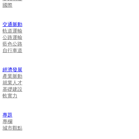
國際
交通脈動
軌道運輸
公路運輸
藍色公路
自行車道
經濟發展
產業脈動
就業人才
基礎建設
軟實力
專題
專欄
城市觀點