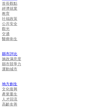
首長觀點
經濟就業
教育
社福政策
公共安全
觀光
交通
醫療衛生
縣市評比
施政滿意度
縣市競爭力
運動城市
地方創生
文化復興
產業重生
人才回流
高齡友善