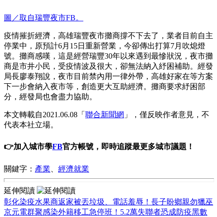
圖／取自瑞豐夜市FB。
疫情摧折經濟，高雄瑞豐夜市攤商撐不下去了，業者目前自主
停業中，原預計6月15日重新營業，今卻傳出打算7月吹熄燈
號。攤商感嘆，這是經營瑞豐30年以來遇到最慘狀況，夜市攤
商是市井小民，受疫情波及很大，卻無法納入紓困補助。經發
局長廖泰翔說，夜市目前禁內用一律外帶，高雄好家在等方案
下一步會納入夜市等，創造更大互助經濟。攤商要求紓困部
分，經發局也會盡力協助。
本文轉載自2021.06.08「
聯合新聞網
」，僅反映作者意見，不
代表本社立場。
👉加入城市學
FB
官方帳號，即時追蹤最更多城市議題！
關鍵字：
產業
、
經濟就業
延伸閱讀
彰化染疫水果商返家被丟垃圾、電話羞辱！長子盼鄉親勿獵巫
京元電群聚感染外籍移工急停班！5.2萬失聯者恐成防疫黑數