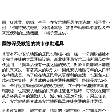
圖／從就業、結婚、生子，在安坑地區居住超過30年楊子萱小
姐，很期待安坑輕軌，相信通車後，將會帶動學區發展以及帶
來更便利的生活機能。（楊子萱提供）
國際深受歡迎的城市移動運具
其實有不少安坑地區的居民也和楊小姐一樣，十分期盼能擁有
更完善便捷的大眾運輸設施。新北捷運局安坑工務所周茂益主
任提到：「與新店僅有一溪之隔的安坑，對於喜歡離城不離塵
的民眾來說，有著莫大的吸引力，因此安坑地區每年的人口都
在持續成長。為了給在地居民帶來更便利的生活，也避免人口
越來越密集時，所造成的尖峰交通擁塞問題，路線長度7.5公
里，全線設置9座候車站的安坑輕軌，在十四張站能轉乘新北
環狀線，也讓安坑地區的民眾前往雙北市區時，可較現在開車
或是搭乘公車的通勤方式，減少約15至20分鐘。」周主任表
示，安坑輕軌將會成為安坑地區民眾便捷交通的最佳選擇。
更多政策解析、城市發展，請訂閱《城市學》不定期專題企