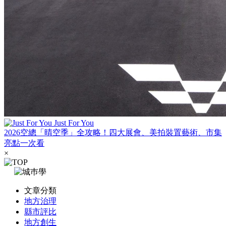
Just For You
2026空總「晴空季」全攻略！四大展會、美拍裝置藝術、市集
亮點一次看
×
文章分類
地方治理
縣市評比
地方創生