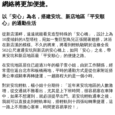
網絡將更加便捷。
以「安心」為名，搭建安坑、新店地區「平安順
心」的通勤生活
從新店溪畔，遠遠就能看見造型特殊的「安心橋」，設計上為
10度傾斜的A型塔柱，宛如一隻巨型鳥兒正張開著翅膀，沐浴
在新店溪的模樣。不久的將來，將看到輕軌馳騁於這條全長
502公尺連通安坑與新店的安心橋上，如同「安心」之名，帶
來安坑和新店地區最「平安順心」的便捷之路。
在安坑地區居住已超過31年的楊子萱小姐，由於工作關係，經
常需往返台北市和板橋兩地，平時的通勤方式是從住家附近搭
乘公車或騎車再轉捷運，一趟路程大約是一個小時。
對於安坑輕軌，楊小姐十分期待：「近年來安坑地區的人數激
增，從交通就不難看出，尤其是上下班時間，很容易塞在車陣
中，如果不想遲到，就必須提早出門。若安坑輕軌通車之後，
我就可以直接走到輕軌車站，搭輕軌到十四張站轉乘捷運，這
一路上不用擔心塞車，時間更容易掌控！」