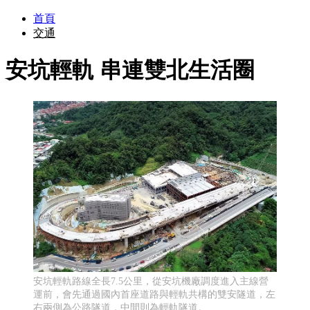
首頁
交通
安坑輕軌 串連雙北生活圈
安坑輕軌路線全長7.5公里，從安坑機廠調度進入主線營
運前，會先通過國內首座道路與輕軌共構的雙安隧道，左
右兩側為公路隧道，中間則為輕軌隧道。