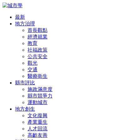
最新
地方治理
首長觀點
經濟就業
教育
社福政策
公共安全
觀光
交通
醫療衛生
縣市評比
施政滿意度
縣市競爭力
運動城市
地方創生
文化復興
產業重生
人才回流
高齡友善