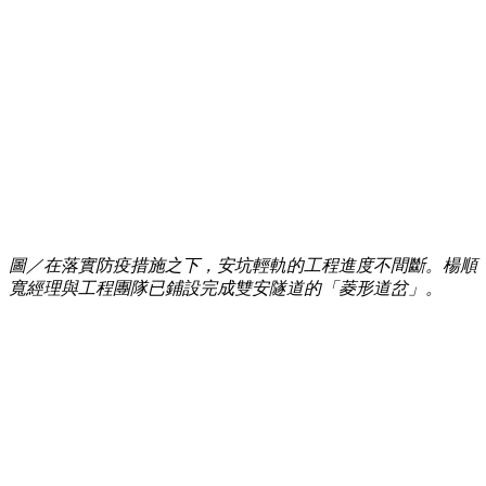
圖／在落實防疫措施之下，安坑輕軌的工程進度不間斷。楊順
寬經理與工程團隊已鋪設完成雙安隧道的「菱形道岔」。