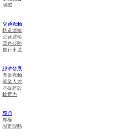
國際
交通脈動
軌道運輸
公路運輸
藍色公路
自行車道
經濟發展
產業脈動
就業人才
基礎建設
軟實力
專題
專欄
城市觀點