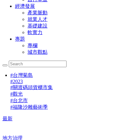
經濟發展
產業脈動
就業人才
基礎建設
軟實力
專題
專欄
城市觀點
#
台灣菊島
#
2023
#
關渡碼頭貨櫃市集
#
觀光
#
台北市
#
福隆沙雕藝術季
最新
地方治理