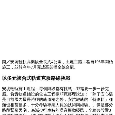
圖／安坑輕軌高架段全長約4公里，土建主體工程自106年開始
施工，並於今年7月完成高架橋全線合龍。
以多元複合式軌道克服路線挑戰
安坑輕軌施工過程，每個階段都有挑戰，都需要一步一步克
服。負責軌道鋪設的俊吉工程楊順寬經理說道：「除了安心橋
是目前國內最長跨徑的軌道橋之外，安坑輕軌的「特殊軌」種
類也相當繁多，十分考驗專業人員的技術與經驗。」像是部分
路段緊鄰民宅，為減少行車時的噪音振動擾民，全線共設置3