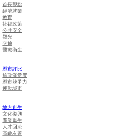
首長觀點
經濟就業
教育
社福政策
公共安全
觀光
交通
醫療衛生
縣市評比
施政滿意度
縣市競爭力
運動城市
地方創生
文化復興
產業重生
人才回流
高齡友善