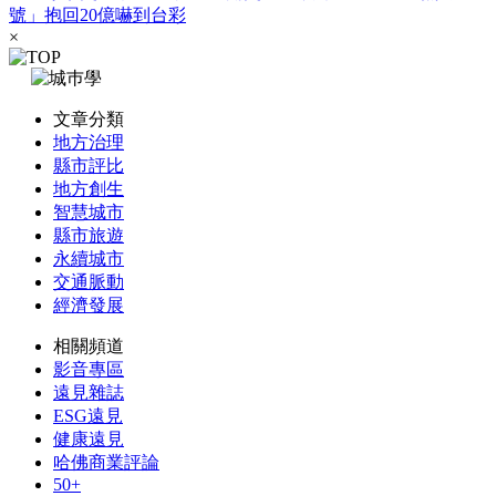
號」抱回20億嚇到台彩
×
文章分類
地方治理
縣市評比
地方創生
智慧城市
縣市旅遊
永續城市
交通脈動
經濟發展
相關頻道
影音專區
遠見雜誌
ESG遠見
健康遠見
哈佛商業評論
50+