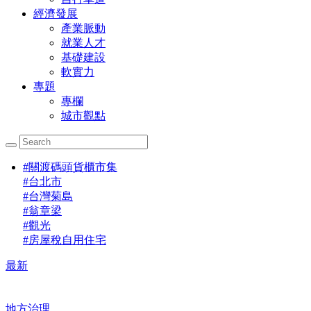
經濟發展
產業脈動
就業人才
基礎建設
軟實力
專題
專欄
城市觀點
#
關渡碼頭貨櫃市集
#
台北市
#
台灣菊島
#
翁章梁
#
觀光
#
房屋稅自用住宅
最新
地方治理