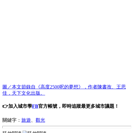
圖／本文節錄自《高度2500呎的夢想》，作者陳書孜、王思
佳，天下文化出版。
👉加入城市學
FB
官方帳號，即時追蹤最更多城市議題！
關鍵字：
旅遊
、
觀光