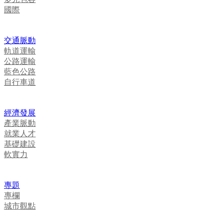
國際
交通脈動
軌道運輸
公路運輸
藍色公路
自行車道
經濟發展
產業脈動
就業人才
基礎建設
軟實力
專題
專欄
城市觀點