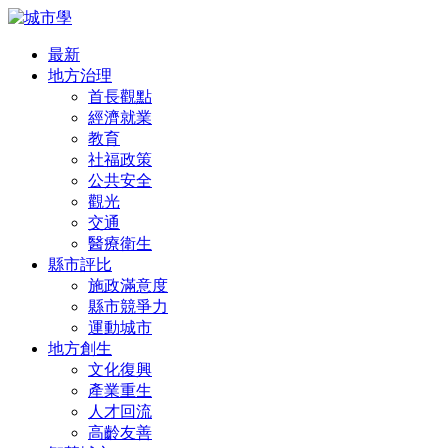
最新
地方治理
首長觀點
經濟就業
教育
社福政策
公共安全
觀光
交通
醫療衛生
縣市評比
施政滿意度
縣市競爭力
運動城市
地方創生
文化復興
產業重生
人才回流
高齡友善