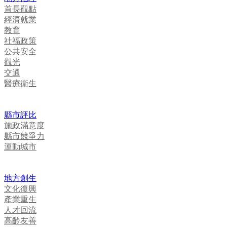
首長觀點
經濟就業
教育
社福政策
公共安全
觀光
交通
醫療衛生
縣市評比
施政滿意度
縣市競爭力
運動城市
地方創生
文化復興
產業重生
人才回流
高齡友善