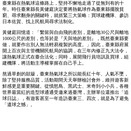
臺東縣在熱氣球這條路上，堅持不懈地走過了從無到有的十
年。時任臺東縣長黃健庭決定要將熱氣球作為臺東縣擺脫貧
窮、尋求翻身的關鍵時，就抓緊三大策略：買球建機隊、參訪
日本佐賀、找上民航局尋求法制化。
黃健庭回憶道：「繫留與自由飛的差別，是離地30公尺與離地
1000公尺的差別，也等於是『天與地的差別』，既然臺東縣要
做，就要作出別人無法輕易複製的高度。」因此，臺東縣府展
開上百次與主管機關民航局的協調，在三年內修正九大法令，
讓熱氣球正式在臺合法化；同時，展開飛行員培訓及買球，組
建機隊，將活動主導權掌握在自己手上。
熬過草創的顛簸，臺東熱氣球之所以能長紅十年、人氣不墜，
除了堅持服務品質，活動期間天天舉辦檢討會外，維持遊客新
鮮感更是重要關鍵。從憤怒鳥、黑武士、米奇到小小兵，各種
世界最當紅的造型球通通受邀來過臺灣，主辦單位還推出「追
球日誌」，有遊客甚至一年造訪臺東三、四次，就是為了避免
「遺球之憾」。