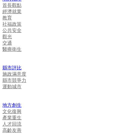
首長觀點
經濟就業
教育
社福政策
公共安全
觀光
交通
醫療衛生
縣市評比
施政滿意度
縣市競爭力
運動城市
地方創生
文化復興
產業重生
人才回流
高齡友善