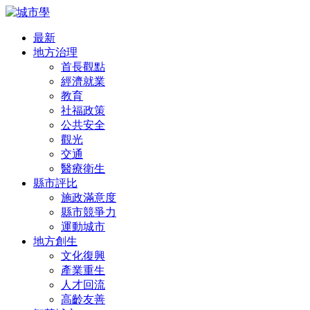
最新
地方治理
首長觀點
經濟就業
教育
社福政策
公共安全
觀光
交通
醫療衛生
縣市評比
施政滿意度
縣市競爭力
運動城市
地方創生
文化復興
產業重生
人才回流
高齡友善