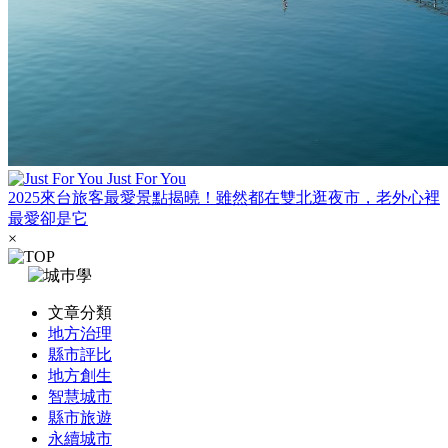
Just For You
2025來台旅客最愛景點揭曉！雖然都在雙北逛夜市，老外心裡
最愛卻是它
×
文章分類
地方治理
縣市評比
地方創生
智慧城市
縣市旅遊
永續城市