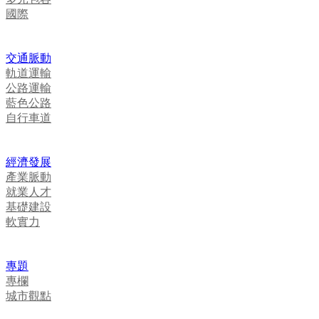
國際
交通脈動
軌道運輸
公路運輸
藍色公路
自行車道
經濟發展
產業脈動
就業人才
基礎建設
軟實力
專題
專欄
城市觀點