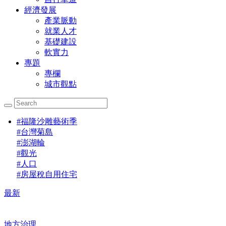
經濟發展
產業脈動
就業人才
基礎建設
軟實力
專題
專欄
城市觀點
#
福隆沙雕藝術季
#
台灣菊島
#
澎湖輪
#
觀光
#
人口
#
房屋稅自用住宅
最新
地方治理