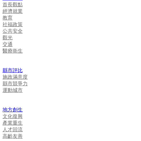
首長觀點
經濟就業
教育
社福政策
公共安全
觀光
交通
醫療衛生
縣市評比
施政滿意度
縣市競爭力
運動城市
地方創生
文化復興
產業重生
人才回流
高齡友善