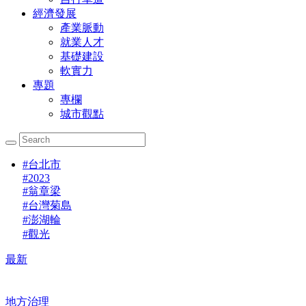
經濟發展
產業脈動
就業人才
基礎建設
軟實力
專題
專欄
城市觀點
#
台北市
#
2023
#
翁章梁
#
台灣菊島
#
澎湖輪
#
觀光
最新
地方治理