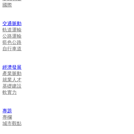
國際
交通脈動
軌道運輸
公路運輸
藍色公路
自行車道
經濟發展
產業脈動
就業人才
基礎建設
軟實力
專題
專欄
城市觀點