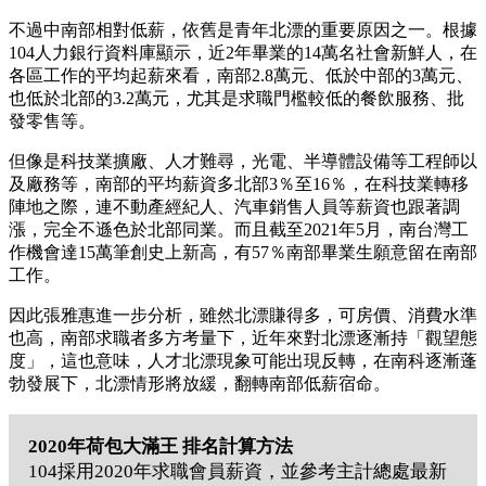
不過中南部相對低薪，依舊是青年北漂的重要原因之一。根據
104人力銀行資料庫顯示，近2年畢業的14萬名社會新鮮人，在
各區工作的平均起薪來看，南部2.8萬元、低於中部的3萬元、
也低於北部的3.2萬元，尤其是求職門檻較低的餐飲服務、批
發零售等。
但像是科技業擴廠、人才難尋，光電、半導體設備等工程師以
及廠務等，南部的平均薪資多北部3％至16％，在科技業轉移
陣地之際，連不動產經紀人、汽車銷售人員等薪資也跟著調
漲，完全不遜色於北部同業。而且截至2021年5月，南台灣工
作機會達15萬筆創史上新高，有57％南部畢業生願意留在南部
工作。
因此張雅惠進一步分析，雖然北漂賺得多，可房價、消費水準
也高，南部求職者多方考量下，近年來對北漂逐漸持「觀望態
度」，這也意味，人才北漂現象可能出現反轉，在南科逐漸蓬
勃發展下，北漂情形將放緩，翻轉南部低薪宿命。
2020年荷包大滿王 排名計算方法
104採用2020年求職會員薪資，並參考主計總處最新