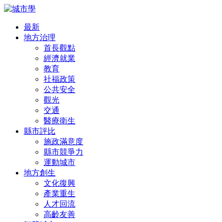
最新
地方治理
首長觀點
經濟就業
教育
社福政策
公共安全
觀光
交通
醫療衛生
縣市評比
施政滿意度
縣市競爭力
運動城市
地方創生
文化復興
產業重生
人才回流
高齡友善