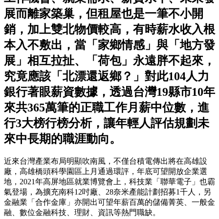
展而離家築巢，但租屋也是一筆不小開
銷，加上雙北物價較高，有時薪水收入根
本入不敷出，當「家鄉情感」與「地方發
展」相互拉扯、「荷包」永遠胖不起來，
究竟應該「北漂還返鄉？」對此104人力
銀行著眼薪資數據，透過台灣19縣市10年
來共365萬筆的正職工作月薪中位數，進
行3大榜行榜分析，讓年輕人評估規劃未
來中長期的職涯動向。
近來台灣產業布局明顯吹南風，不僅台積電傳出將在高雄設
廠，高雄橋頭科學園區上月通過環評，年底可望開放企業選
地，2021年高屏地區就業博覽會上，科技業「聯華電子」也霸
氣登場，為擴充南科12吋廠、28奈米產能計劃招募1千人，另
金融業「合作金庫」亦開出可望年薪百萬的儲備菁英、一般金
融、數位金融科技、理財、資訊等熱門職缺。