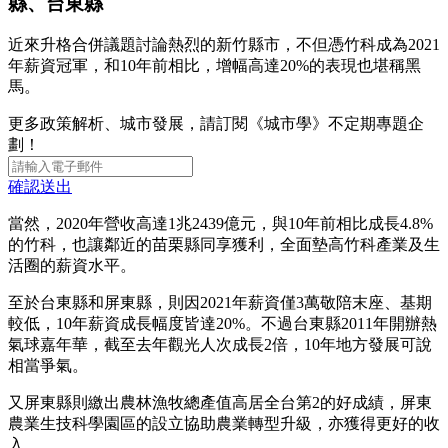
縣、台東縣
近來升格合併議題討論熱烈的新竹縣市，不但憑竹科成為2021
年薪資冠軍，和10年前相比，增幅高達20%的表現也堪稱黑
馬。
更多政策解析、城市發展，請訂閱《城市學》不定期專題企
劃！
確認送出
當然，2020年營收高達1兆2439億元，與10年前相比成長4.8%
的竹科，也讓鄰近的苗栗縣同享獲利，全面墊高竹科產業及生
活圈的薪資水平。
至於台東縣和屏東縣，則因2021年薪資僅3萬敬陪末座、基期
較低，10年薪資成長幅度皆達20%。不過台東縣2011年開辦熱
氣球嘉年華，截至去年觀光人次成長2倍，10年地方發展可說
相當爭氣。
又屏東縣則繳出農林漁牧總產值高居全台第2的好成績，屏東
農業生技科學園區的設立協助農業轉型升級，亦獲得更好的收
入。