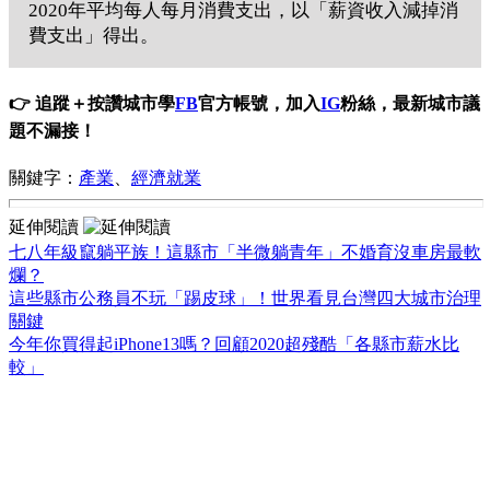
2020年平均每人每月消費支出，以「薪資收入減掉消
費支出」得出。
👉 追蹤＋按讚城市學
FB
官方帳號，加入
IG
粉絲，最新城市議
題不漏接！
關鍵字：
產業
、
經濟就業
延伸閱讀
七八年級竄躺平族！這縣市「半微躺青年」不婚育沒車房最軟
爛？
這些縣市公務員不玩「踢皮球」！世界看見台灣四大城市治理
關鍵
今年你買得起iPhone13嗎？回顧2020超殘酷「各縣市薪水比
較」