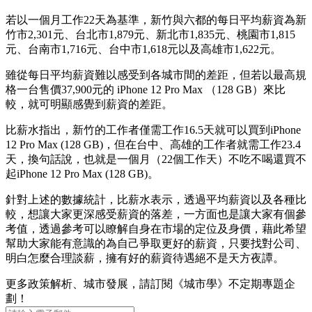
若以一個月工作22天為基準，新竹與六都的每日平均薪資為新
竹市2,301元、台北市1,879元、新北市1,835元、桃園市1,815
元、台南市1,716元、台中市1,618元以及高雄市1,622元。
雖從每日平均薪資難以感受到各城市間的差距，但若以最高規
格一台售價37,900元的 iPhone 12 Pro Max （128 GB）來比
較，就可明顯感覺到薪資的差距。
比薪水指出，新竹的工作者僅需工作16.5天就可以買到iPhone
12 Pro Max (128 GB)，但在台中、高雄的工作者就需工作23.4
天，換句話說，也就是一個月（22個工作天）不吃不喝還買不
起iPhone 12 Pro Max (128 GB)。
針對上述的數據統計，比薪水表示，透過平均薪資以及各種比
較，想讓大家更深感受薪資的落差，一方面也是讓大家有個參
考值，透過參考可以瞭解自身在市場的定位及身價，藉此希望
幫助大家能有意識的為自己爭取更好的薪資，只要找對公司、
明白怎麼合理談薪，擁有好的薪資待遇絕不是天方夜譚。
更多政策解析、城市發展，請訂閱《城市學》不定期專題企
劃！