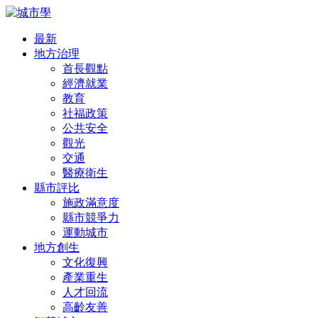
最新
地方治理
首長觀點
經濟就業
教育
社福政策
公共安全
觀光
交通
醫療衛生
縣市評比
施政滿意度
縣市競爭力
運動城市
地方創生
文化復興
產業重生
人才回流
高齡友善