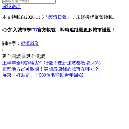
確認送出
本文轉載自2020.11.5「
經濟日報
」，未經授權嚴禁轉載。
👉加入城市學
FB
官方帳號，即時追蹤最更多城市議題！
關鍵字：
經濟就業
延伸閱讀
上半年全球詐騙案件猖獗！連新加坡都激增140%
這些地方富可敵國！美國最賺錢的城市在哪裡？
屏東「好貼薪」！500個名額助青年回鄉