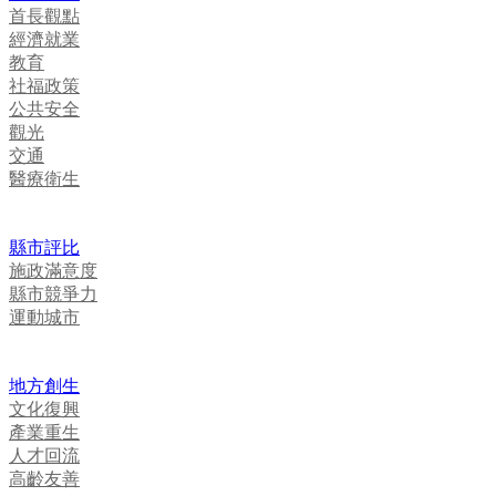
首長觀點
經濟就業
教育
社福政策
公共安全
觀光
交通
醫療衛生
縣市評比
施政滿意度
縣市競爭力
運動城市
地方創生
文化復興
產業重生
人才回流
高齡友善