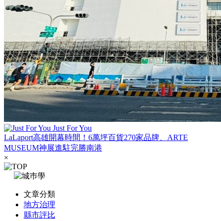
Just For You
LaLaport高雄開幕時間！6萬坪百貨270家品牌、ARTE
MUSEUM神展進駐完勝南港
×
文章分類
地方治理
縣市評比