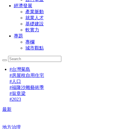
經濟發展
產業脈動
就業人才
基礎建設
軟實力
專題
專欄
城市觀點
#
台灣菊島
#
房屋稅自用住宅
#
人口
#
福隆沙雕藝術季
#
翁章梁
#
2023
最新
地方治理