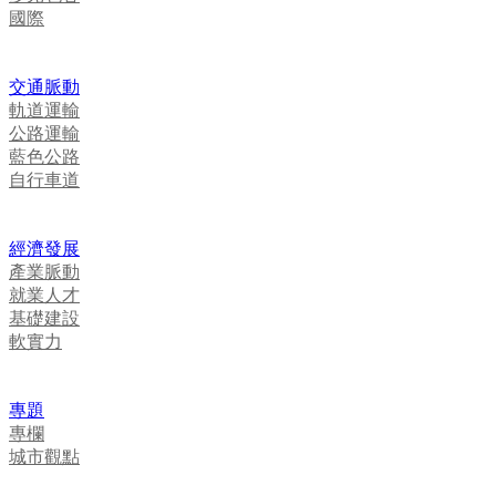
國際
交通脈動
軌道運輸
公路運輸
藍色公路
自行車道
經濟發展
產業脈動
就業人才
基礎建設
軟實力
專題
專欄
城市觀點