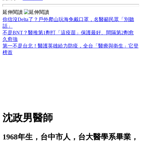
延伸閱讀
你信沒Delta了？戶外爬山玩海免戴口罩，名醫籲民眾「別聽
話」
不是BNT？醫推第1劑打「這疫苗」保護最好、間隔第2劑愈
久愈強
第一不是台北！醫護英雄給力防疫，全台「醫療與衛生」它登
榜首
沈政男醫師
1968年生，台中市人，台大醫學系畢業，