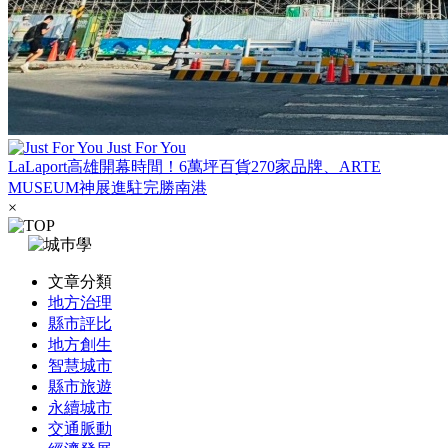
Just For You
LaLaport高雄開幕時間！6萬坪百貨270家品牌、ARTE
MUSEUM神展進駐完勝南港
×
文章分類
地方治理
縣市評比
地方創生
智慧城市
縣市旅遊
永續城市
交通脈動