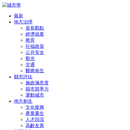
最新
地方治理
首長觀點
經濟就業
教育
社福政策
公共安全
觀光
交通
醫療衛生
縣市評比
施政滿意度
縣市競爭力
運動城市
地方創生
文化復興
產業重生
人才回流
高齡友善