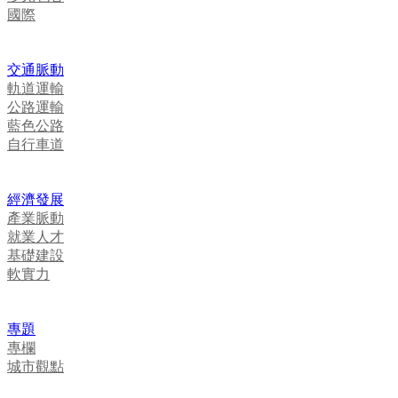
國際
交通脈動
軌道運輸
公路運輸
藍色公路
自行車道
經濟發展
產業脈動
就業人才
基礎建設
軟實力
專題
專欄
城市觀點