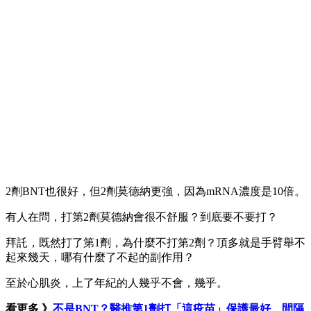
2劑BNT也很好，但2劑莫德納更強，因為mRNA濃度是10倍。
有人在問，打第2劑莫德納會很不舒服？到底要不要打？
拜託，既然打了第1劑，為什麼不打第2劑？頂多就是手臂舉不
起來幾天，哪有什麼了不起的副作用？
至於心肌炎，上了年紀的人幾乎不會，幾乎。
看更多 》
不是BNT？醫推第1劑打「這疫苗」保護最好、間隔