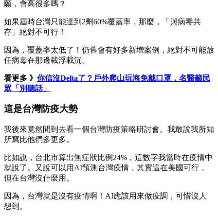
願，會高很多嗎？
如果屆時台灣只能達到2劑60%覆蓋率，那麼，「與病毒共
存」絕對不可行！
因為，覆蓋率太低了！仍舊會有好多新增案例，絕對不可能放
任病毒在那邊載浮載沉。
看更多 》
你信沒Delta了？戶外爬山玩海免戴口罩，名醫籲民
眾「別聽話」
這是台灣防疫大勢
我後來竟然閒到去看一個台灣防疫策略研討會。我敢說我所知
所寫比他們多更多。
比如說，台北市算出無症狀比例24%，這數字我當時在疫情中
就說了。又說可以用AI預測台灣疫情，其實這在美國可行，
但在台灣沒什麼用。
因為，台灣就是沒有疫情啊！AI應該用來做疫調，可惜沒人
想到。