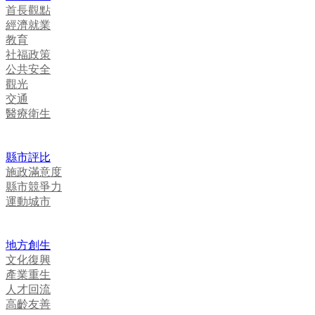
首長觀點
經濟就業
教育
社福政策
公共安全
觀光
交通
醫療衛生
縣市評比
施政滿意度
縣市競爭力
運動城市
地方創生
文化復興
產業重生
人才回流
高齡友善