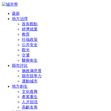
最新
地方治理
首長觀點
經濟就業
教育
社福政策
公共安全
觀光
交通
醫療衛生
縣市評比
施政滿意度
縣市競爭力
運動城市
地方創生
文化復興
產業重生
人才回流
高齡友善