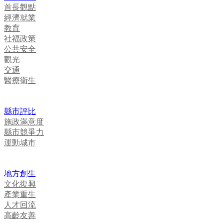
首長觀點
經濟就業
教育
社福政策
公共安全
觀光
交通
醫療衛生
縣市評比
施政滿意度
縣市競爭力
運動城市
地方創生
文化復興
產業重生
人才回流
高齡友善