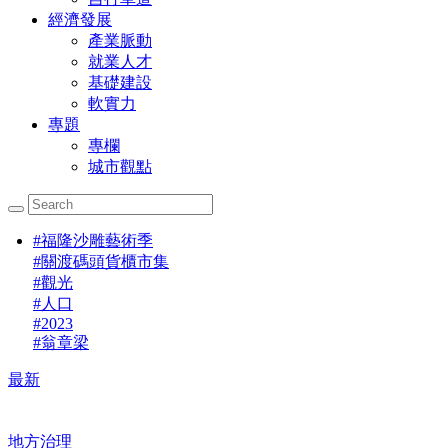
經濟發展
產業脈動
就業人才
基礎建設
軟實力
專題
專欄
城市觀點
#
福隆沙雕藝術季
#
關渡碼頭貨櫃市集
#
觀光
#
人口
#
2023
#
翁章梁
最新
地方治理