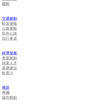
國際
交通脈動
軌道運輸
公路運輸
藍色公路
自行車道
經濟發展
產業脈動
就業人才
基礎建設
軟實力
專題
專欄
城市觀點