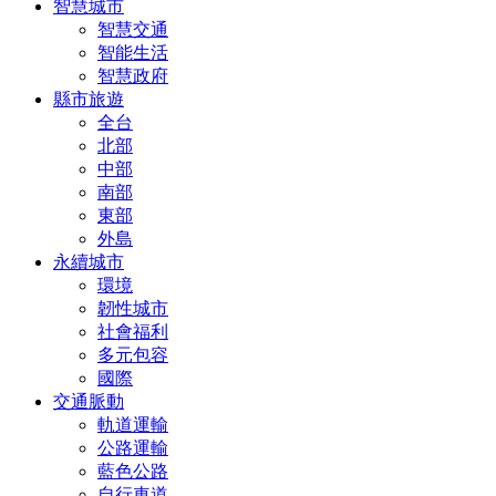
智慧城市
智慧交通
智能生活
智慧政府
縣市旅遊
全台
北部
中部
南部
東部
外島
永續城市
環境
韌性城市
社會福利
多元包容
國際
交通脈動
軌道運輸
公路運輸
藍色公路
自行車道