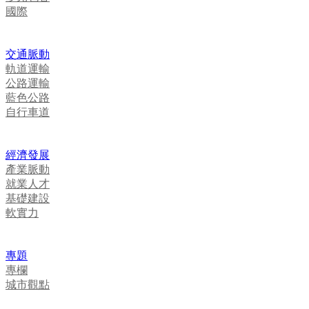
國際
交通脈動
軌道運輸
公路運輸
藍色公路
自行車道
經濟發展
產業脈動
就業人才
基礎建設
軟實力
專題
專欄
城市觀點