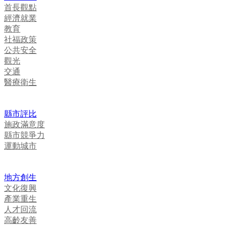
首長觀點
經濟就業
教育
社福政策
公共安全
觀光
交通
醫療衛生
縣市評比
施政滿意度
縣市競爭力
運動城市
地方創生
文化復興
產業重生
人才回流
高齡友善