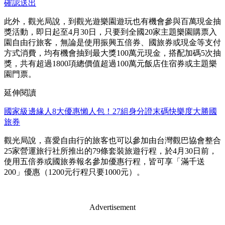
確認送出
此外，觀光局說，到觀光遊樂園遊玩也有機會參與百萬現金抽
獎活動，即日起至4月30日，只要到全國20家主題樂園購票入
園自由行旅客，無論是使用振興五倍券、國旅券或現金等支付
方式消費，均有機會抽到最大獎100萬元現金，搭配加碼5次抽
獎，共有超過1800項總價值超過100萬元飯店住宿券或主題樂
園門票。
延伸閱讀
國家級邊緣人8大優惠懶人包！27組身分證末碼快樂度大勝國
旅券
觀光局說，喜愛自由行的旅客也可以參加由台灣觀巴協會整合
25家營運旅行社所推出的79條套裝旅遊行程，於4月30日前，
使用五倍券或國旅券報名參加優惠行程，皆可享「滿千送
200」優惠（1200元行程只要1000元）。
Advertisement