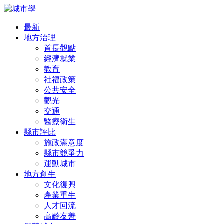
最新
地方治理
首長觀點
經濟就業
教育
社福政策
公共安全
觀光
交通
醫療衛生
縣市評比
施政滿意度
縣市競爭力
運動城市
地方創生
文化復興
產業重生
人才回流
高齡友善