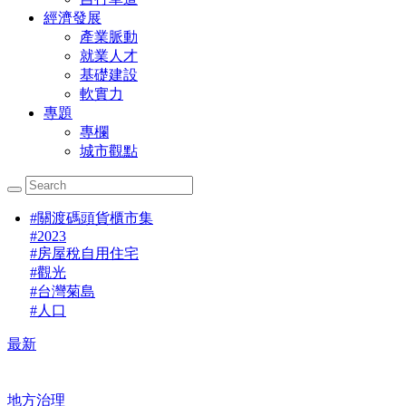
經濟發展
產業脈動
就業人才
基礎建設
軟實力
專題
專欄
城市觀點
#
關渡碼頭貨櫃市集
#
2023
#
房屋稅自用住宅
#
觀光
#
台灣菊島
#
人口
最新
地方治理