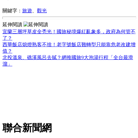
關鍵字：
旅遊
、
觀光
延伸閱讀
宜蘭三層坪草皮全禿光！國旅秘境爆紅亂象多，政府為何管不
了？
西華飯店熄燈熟客不捨！老字號飯店難轉型只能靠危老改建增
值？
北投溫泉、礁溪風呂去膩？網推國旅9大泡湯行程「全台最滑
溜」
聯合新聞網