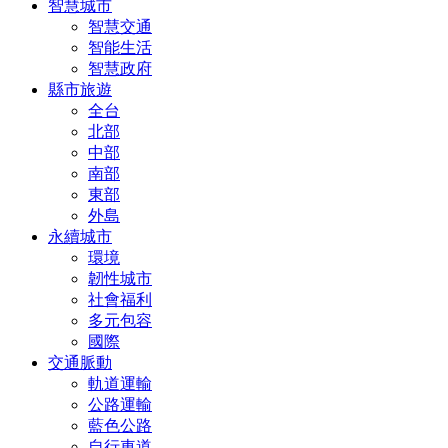
智慧城市
智慧交通
智能生活
智慧政府
縣市旅遊
全台
北部
中部
南部
東部
外島
永續城市
環境
韌性城市
社會福利
多元包容
國際
交通脈動
軌道運輸
公路運輸
藍色公路
自行車道