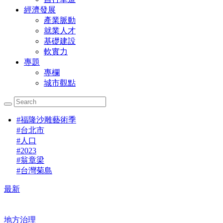
經濟發展
產業脈動
就業人才
基礎建設
軟實力
專題
專欄
城市觀點
#
福隆沙雕藝術季
#
台北市
#
人口
#
2023
#
翁章梁
#
台灣菊島
最新
地方治理