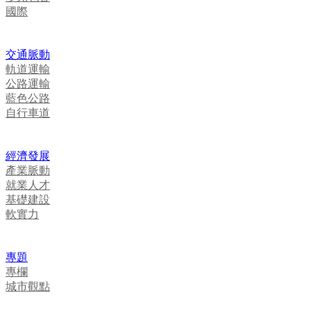
國際
交通脈動
軌道運輸
公路運輸
藍色公路
自行車道
經濟發展
產業脈動
就業人才
基礎建設
軟實力
專題
專欄
城市觀點