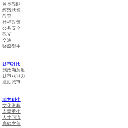
首長觀點
經濟就業
教育
社福政策
公共安全
觀光
交通
醫療衛生
縣市評比
施政滿意度
縣市競爭力
運動城市
地方創生
文化復興
產業重生
人才回流
高齡友善