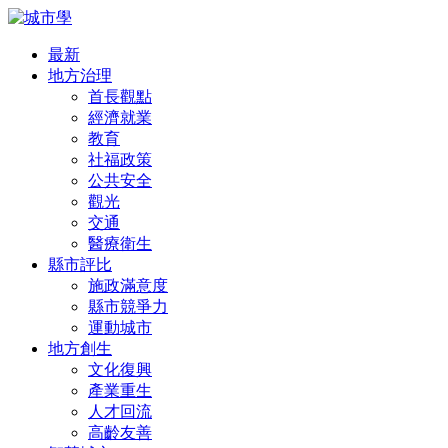
最新
地方治理
首長觀點
經濟就業
教育
社福政策
公共安全
觀光
交通
醫療衛生
縣市評比
施政滿意度
縣市競爭力
運動城市
地方創生
文化復興
產業重生
人才回流
高齡友善