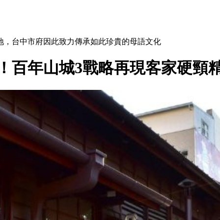
地，台中市府因此致力傳承如此珍貴的母語文化
樣！百年山城3戰略再現客家硬頸