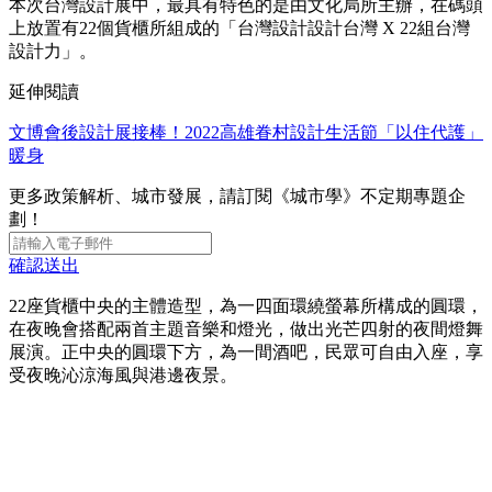
本次台灣設計展中，最具有特色的是由文化局所主辦，在碼頭
上放置有22個貨櫃所組成的「台灣設計設計台灣 X 22組台灣
設計力」。
延伸閱讀
文博會後設計展接棒！2022高雄眷村設計生活節「以住代護」
暖身
更多政策解析、城市發展，請訂閱《城市學》不定期專題企
劃！
確認送出
22座貨櫃中央的主體造型，為一四面環繞螢幕所構成的圓環，
在夜晚會搭配兩首主題音樂和燈光，做出光芒四射的夜間燈舞
展演。正中央的圓環下方，為一間酒吧，民眾可自由入座，享
受夜晚沁涼海風與港邊夜景。