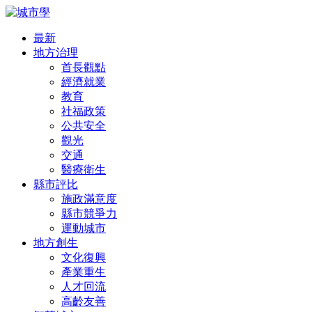
最新
地方治理
首長觀點
經濟就業
教育
社福政策
公共安全
觀光
交通
醫療衛生
縣市評比
施政滿意度
縣市競爭力
運動城市
地方創生
文化復興
產業重生
人才回流
高齡友善