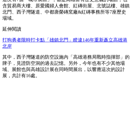
含貿易商大樓、原愛國婦人會館、紅磚街屋、北號誌樓、雄鎮
北門、西子灣隧道、中都唐榮磚窯廠&紅磚事務所等7座歷史
場域。
延伸閱讀
打狗勇者限時打卡點「雄鎮北門」睽違146年重新矗立高雄港
北岸
其中，西子灣隧道的防空設施內「高雄港務局戰時指揮部」的
牌子，見證防空洞的過去記憶。另外，今年也有不少其他場
域、展館也與高雄設計展在同時間展出，以響應這次的設計
展，共計有16處。