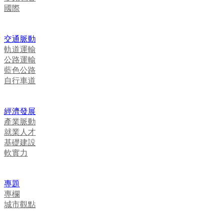
國際
交通脈動
軌道運輸
公路運輸
藍色公路
自行車道
經濟發展
產業脈動
就業人才
基礎建設
軟實力
專題
專欄
城市觀點