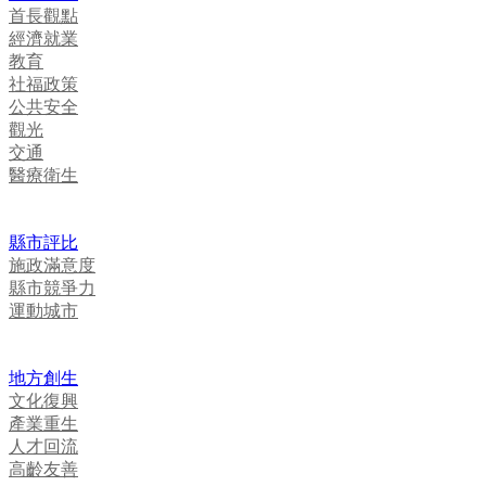
首長觀點
經濟就業
教育
社福政策
公共安全
觀光
交通
醫療衛生
縣市評比
施政滿意度
縣市競爭力
運動城市
地方創生
文化復興
產業重生
人才回流
高齡友善