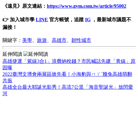
《遠見》原文連結：
https://www.gvm.com.tw/article/95002
👉 加入城市學
LINE
官方帳號，追蹤
IG
，最新城市議題不
漏接！
關鍵字：
美學
、
旅遊
、
高雄市
、
韌性城市
延伸閱讀
高雄捷運「紫線3合1」浪費納稅錢？市民喊話先建「青線」原
因曝
2022臺灣文博會兩展區搶先看！小海豹與ㄇㄚˊ幾兔高雄萌翻
共振
高雄全台最大耶誕光影秀！高流7公里「海音聖誕光」放閃愛
河