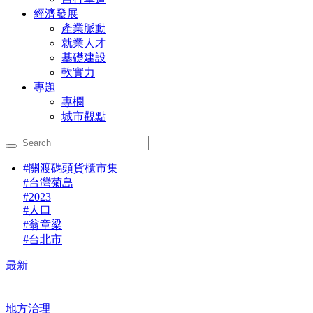
經濟發展
產業脈動
就業人才
基礎建設
軟實力
專題
專欄
城市觀點
#
關渡碼頭貨櫃市集
#
台灣菊島
#
2023
#
人口
#
翁章梁
#
台北市
最新
地方治理