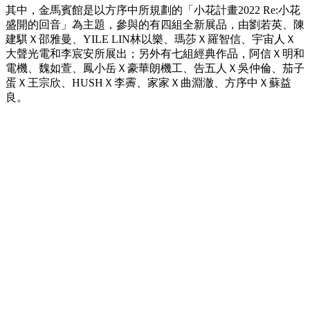
其中，金馬賓館是以方序中所規劃的「小花計畫2022 Re:小花
盛開的回音」為主題，參與的有四組全新展品，由劉若英、陳
建騏Ｘ邵雅曼、YILE LIN林以樂、瑪莎Ｘ羅智信、宇宙人Ｘ
大聲光電和李宸安所展出；另外有七組經典作品，阿信Ｘ明和
電機、魏如萱、鳳小岳Ｘ豪華朗機工、告五人Ｘ吳仲倫、茄子
蛋Ｘ王宗欣、HUSHＸ李霽、家家Ｘ曲淵澈、方序中Ｘ蘇益
良。