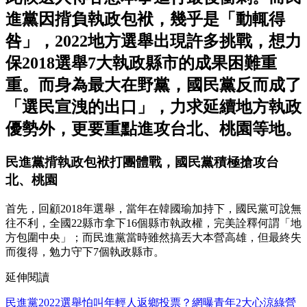
進黨因揹負執政包袱，幾乎是「動輒得
咎」，2022地方選舉出現許多挑戰，想力
保2018選舉7大執政縣市的成果困難重
重。而身為最大在野黨，國民黨反而成了
「選民宣洩的出口」，力求延續地方執政
優勢外，更要重點進攻台北、桃園等地。
民進黨揹執政包袱打團體戰，國民黨積極搶攻台
北、桃園
首先，回顧2018年選舉，當年在韓國瑜加持下，國民黨可說無
往不利，全國22縣市拿下16個縣市執政權，完美詮釋何謂「地
方包圍中央」；而民進黨當時雖然搞丟大本營高雄，但最終失
而復得，勉力守下7個執政縣市。
延伸閱讀
民進黨2022選舉怕叫年輕人返鄉投票？網曝青年2大心涼綠營