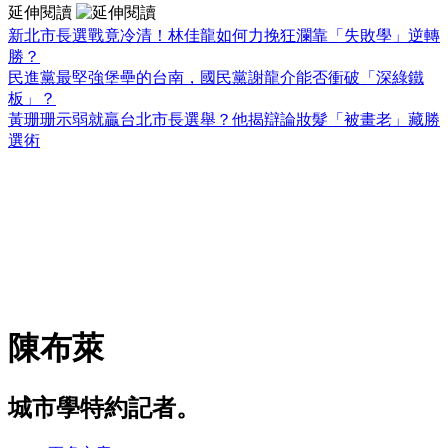
延伸閱讀
新北市長選戰竟冷清！林佳龍如何力挽狂瀾靠「失敗學」逆轉
勝？
民進黨最堅強堡壘的台南，國民黨謝龍介能否衝破「深綠鐵
板」？
黃珊珊示弱就贏台北市長選舉？他揭辯論妝髮「被畫老」藏勝
選術
陳布萊
城市學特約記者。