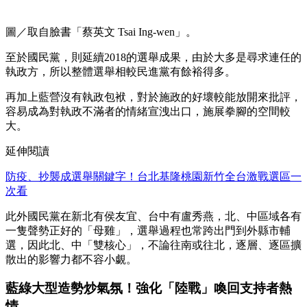
圖／取自臉書「蔡英文 Tsai Ing-wen」。
至於國民黨，則延續2018的選舉成果，由於大多是尋求連任的
執政方，所以整體選舉相較民進黨有餘裕得多。
再加上藍營沒有執政包袱，對於施政的好壞較能放開來批評，
容易成為對執政不滿者的情緒宣洩出口，施展拳腳的空間較
大。
延伸閱讀
防疫、抄襲成選舉關鍵字！台北基隆桃園新竹全台激戰選區一
次看
此外國民黨在新北有侯友宜、台中有盧秀燕，北、中區域各有
一隻聲勢正好的「母雞」，選舉過程也常跨出門到外縣市輔
選，因此北、中「雙核心」，不論往南或往北，逐層、逐區擴
散出的影響力都不容小覷。
藍綠大型造勢炒氣氛！強化「陸戰」喚回支持者熱
情