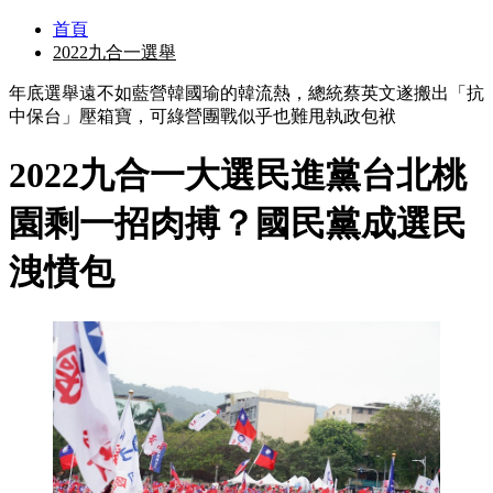
首頁
2022九合一選舉
年底選舉遠不如藍營韓國瑜的韓流熱，總統蔡英文遂搬出「抗
中保台」壓箱寶，可綠營團戰似乎也難甩執政包袱
2022九合一大選民進黨台北桃
園剩一招肉搏？國民黨成選民
洩憤包