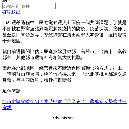
確認送出
2022選舉過程中，民進黨候選人都面臨一個共同課題，那就是
不斷被在野黨連結到新冠肺炎疫情的防疫、疫苗採購、接種，
甚至是口罩發放等，導致綠營在跨出南部大本營後，選情變得
十分艱困。
就目前選情的評估，民進黨除屏東縣、高雄市、台南市、嘉義
縣外，其他縣市選情都有相當大的挑戰。
因此在北部地區，綠營近來不斷透過區域聯合的方式，推出
「護國群山顧台灣，桃竹竹苗拚未來」「北北基桃首都通交通
月票」等共同政見，積極打群體戰。
延伸閱讀
北市辯論會噴金句！陳時中嗆「你又來了」蔣萬安反擊綠共一
家親
Advertisement