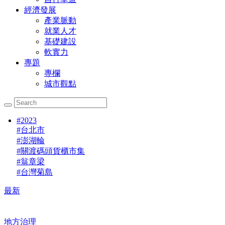
經濟發展
產業脈動
就業人才
基礎建設
軟實力
專題
專欄
城市觀點
#
2023
#
台北市
#
澎湖輪
#
關渡碼頭貨櫃市集
#
翁章梁
#
台灣菊島
最新
地方治理