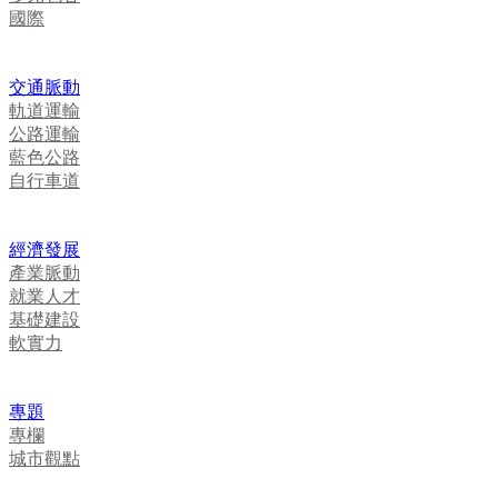
國際
交通脈動
軌道運輸
公路運輸
藍色公路
自行車道
經濟發展
產業脈動
就業人才
基礎建設
軟實力
專題
專欄
城市觀點