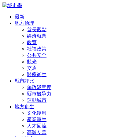
最新
地方治理
首長觀點
經濟就業
教育
社福政策
公共安全
觀光
交通
醫療衛生
縣市評比
施政滿意度
縣市競爭力
運動城市
地方創生
文化復興
產業重生
人才回流
高齡友善