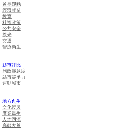
首長觀點
經濟就業
教育
社福政策
公共安全
觀光
交通
醫療衛生
縣市評比
施政滿意度
縣市競爭力
運動城市
地方創生
文化復興
產業重生
人才回流
高齡友善