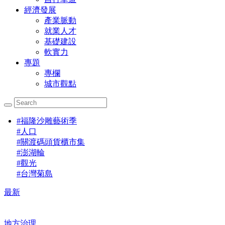
經濟發展
產業脈動
就業人才
基礎建設
軟實力
專題
專欄
城市觀點
#
福隆沙雕藝術季
#
人口
#
關渡碼頭貨櫃市集
#
澎湖輪
#
觀光
#
台灣菊島
最新
地方治理