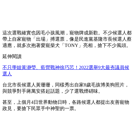
這次選戰確實也因毛小孩風潮，寵物牌成新歡。不少候選人都
帶上自家寵物「出場」搏選票，像是民進黨基隆市長候選人蔡
適應，就多次抱著愛寵柴犬「TONY」亮相，搶下不少風頭。
延伸閱讀
不只學姐黃瀞瑩、藍營戰神徐巧芯！2022選舉9大最夯議員候
選人
台北市長候選人黃珊珊，同樣秀出自家8歲毛孩博美狗照片，
與競爭對手蔣萬安搭起話題，少了選戰煙硝味。
甚至，上個月4日世界動物日時，各路候選人都提出友善寵物
政見，要搶下民眾手中神聖的一票。