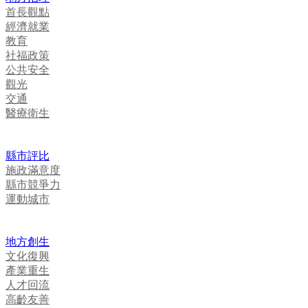
首長觀點
經濟就業
教育
社福政策
公共安全
觀光
交通
醫療衛生
縣市評比
施政滿意度
縣市競爭力
運動城市
地方創生
文化復興
產業重生
人才回流
高齡友善