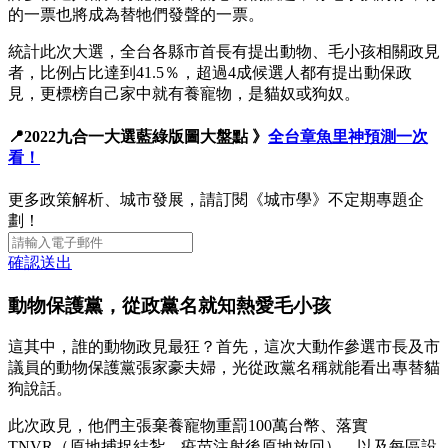
的一票也將成為替牠們發聲的一票。
統計此次大選，全台各縣市首長有提出動物、毛小孩相關政見
者，比例占比達到41.5％，超過4成候選人都有提出動保政
見，更標榜自己家中就有養寵物，是貓奴或狗奴。
📍2022九合一大選藍綠版圖大盤點 》
全台章魚里神預測一次
看！
更多政策解析、城市發展，請訂閱《城市學》不定期專題企
劃！
確認送出
動物保護黨，從政黨名就知熱愛毛小孩
這其中，誰的動物政見最狂？首先，這次大動作參選市長及市
議員的動物保護黨張家豪夫婦，光從政黨名稱就能看出專替貓
狗說話。
此次政見，他們主張棄養寵物重罰100萬台幣、落實
TNVR（原地捕捉結紮、疫苗注射後原地放回），以及每區設