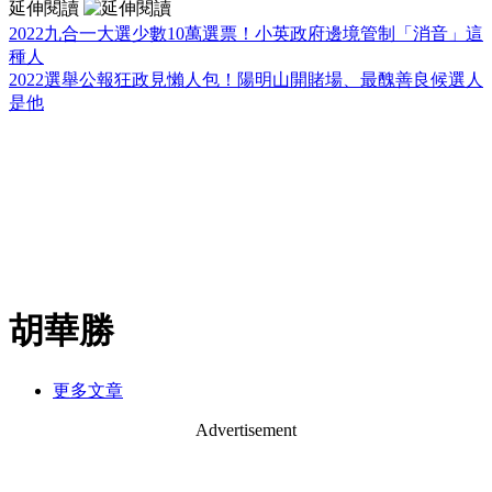
延伸閱讀
2022九合一大選少數10萬選票！小英政府邊境管制「消音」這
種人
2022選舉公報狂政見懶人包！陽明山開賭場、最醜善良候選人
是他
胡華勝
更多文章
Advertisement