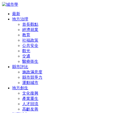
最新
地方治理
首長觀點
經濟就業
教育
社福政策
公共安全
觀光
交通
醫療衛生
縣市評比
施政滿意度
縣市競爭力
運動城市
地方創生
文化復興
產業重生
人才回流
高齡友善