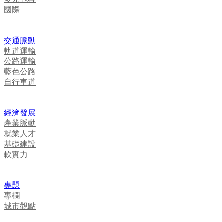
國際
交通脈動
軌道運輸
公路運輸
藍色公路
自行車道
經濟發展
產業脈動
就業人才
基礎建設
軟實力
專題
專欄
城市觀點