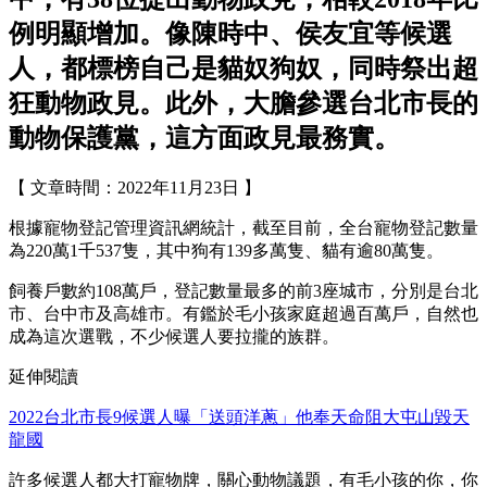
例明顯增加。像陳時中、侯友宜等候選
人，都標榜自己是貓奴狗奴，同時祭出超
狂動物政見。此外，大膽參選台北市長的
動物保護黨，這方面政見最務實。
【 文章時間：2022年11月23日 】
根據寵物登記管理資訊網統計，截至目前，全台寵物登記數量
為220萬1千537隻，其中狗有139多萬隻、貓有逾80萬隻。
飼養戶數約108萬戶，登記數量最多的前3座城市，分別是台北
市、台中市及高雄市。有鑑於毛小孩家庭超過百萬戶，自然也
成為這次選戰，不少候選人要拉攏的族群。
延伸閱讀
2022台北市長9候選人曝「送頭洋蔥」他奉天命阻大屯山毀天
龍國
許多候選人都大打寵物牌，關心動物議題，有毛小孩的你，你