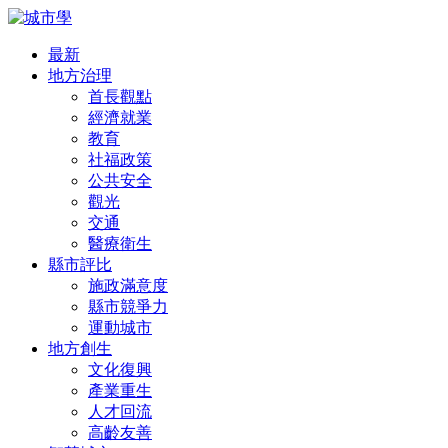
最新
地方治理
首長觀點
經濟就業
教育
社福政策
公共安全
觀光
交通
醫療衛生
縣市評比
施政滿意度
縣市競爭力
運動城市
地方創生
文化復興
產業重生
人才回流
高齡友善