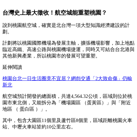
台灣史上最大徵收！航空城能重塑桃園？
說到桃園航空城，確實是北台灣一項大型知識經濟建設的計
劃。
計劃將以桃園國際機場為發展主軸，擴張機場影響，加上地點
臨近高鐵、高速公路與桃園機場捷運，同時又可結合台北港與
其他新興產業，所以桃園市的發展可望重塑。
延伸閱讀
桃園台北一日生活圈竟不宜居？網怨交通「2大致命傷」仍輸
新北
航空城預計開發的總面積，共達4,564.32公頃，區域則位於桃
園市東北側，又能拆分為「機場園區 （蛋黃區）」與「附近
地區 （ 蛋白區 ）」。
其中，包含大園區11個里及蘆竹區8個里，區域距離桃園火車
站、中壢火車站皆約10公里左右。