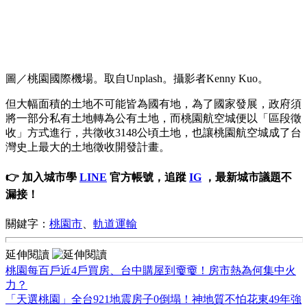
圖／桃園國際機場。取自Unplash。攝影者Kenny Kuo。
但大幅面積的土地不可能皆為國有地，為了國家發展，政府須
將一部分私有土地轉為公有土地，而桃園航空城便以「區段徵
收」方式進行，共徵收3148公頃土地，也讓桃園航空城成了台
灣史上最大的土地徵收開發計畫。
👉 加入城市學
LINE
官方帳號，追蹤
IG
，最新城市議題不
漏接！
關鍵字：
桃園市
、
軌道運輸
延伸閱讀
桃園每百戶近4戶買房、台中購屋到嫑嫑！房市熱為何集中火
力？
「天選桃園」全台921地震房子0倒塌！神地質不怕花東49年強