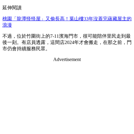
延伸閱讀
桃園「龍潭怪怪屋」又偷長高！葉山樓33年沒蓋完蘊藏屋主的
浪漫
不過，位於竹圍街上的7-11濱海門市，很可能陪伴里民走到最
後一刻。有店員透露，這間店2024年才會搬走，在那之前，門
市仍會持續服務民眾。
Advertisement