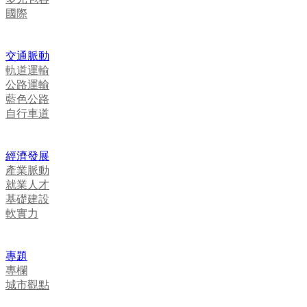
國際
交通脈動
軌道運輸
公路運輸
藍色公路
自行車道
經濟發展
產業脈動
就業人才
基礎建設
軟實力
專題
專欄
城市觀點