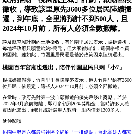
徵收，導致該里原先3600多位居民陸續搬
遷，到年底，全里將預計不到500人，且
2024年10月前，所有人必須全數搬離。
談及航空城計劃的土地徵收，有竹圍里居民表示，被拆遷後，
每地坪政府只願意給約9萬元，但大家都知道，這價格根本買
房困難。雖如此，竹圍里居民還是基於政策因素陸續遷出。
桃園百年宮廟也遷出，陪伴竹圍里民只剩「小7」
根據媒體報導，竹圍里里長陳義盛表示，過去竹圍里約有3600
位居民，依規定，這些人2024年10月前，必須全部搬遷。
在當時，政府先對第一波自願搬遷的優先戶祭出獎勵，若於
2022年3月底前搬離，即可多領到20％獎勵金，當時許多人確
實因此遷出，到8月統計選舉人數時，里內僅剩1300多人。
延伸閱讀
桃園中壢是六都最強神區？網刷「一排優點」台北高雄人都安