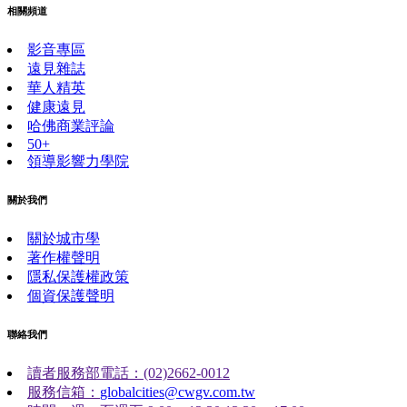
相關頻道
影音專區
遠見雜誌
華人精英
健康遠見
哈佛商業評論
50+
領導影響力學院
關於我們
關於城市學
著作權聲明
隱私保護權政策
個資保護聲明
聯絡我們
讀者服務部電話：(02)2662-0012
服務信箱：
globalcities@cwgv.com.tw