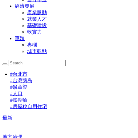
經濟發展
產業脈動
就業人才
基礎建設
軟實力
專題
專欄
城市觀點
#
台北市
#
台灣菊島
#
翁章梁
#
人口
#
澎湖輪
#
房屋稅自用住宅
最新
地方治理