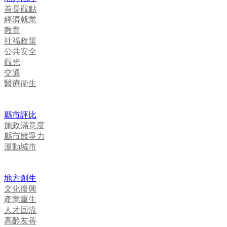
首長觀點
經濟就業
教育
社福政策
公共安全
觀光
交通
醫療衛生
縣市評比
施政滿意度
縣市競爭力
運動城市
地方創生
文化復興
產業重生
人才回流
高齡友善