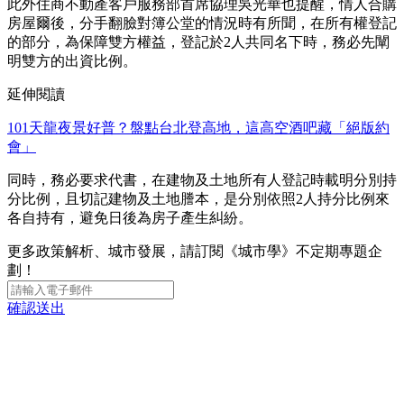
此外住商不動產客戶服務部首席協理吳光華也提醒，情人合購
房屋爾後，分手翻臉對簿公堂的情況時有所聞，在所有權登記
的部分，為保障雙方權益，登記於2人共同名下時，務必先闡
明雙方的出資比例。
延伸閱讀
101天龍夜景好普？盤點台北登高地，這高空酒吧藏「絕版約
會」
同時，務必要求代書，在建物及土地所有人登記時載明分別持
分比例，且切記建物及土地謄本，是分別依照2人持分比例來
各自持有，避免日後為房子產生糾紛。
更多政策解析、城市發展，請訂閱《城市學》不定期專題企
劃！
確認送出