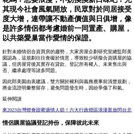
其現今社會風氣開放，民眾對於同居接受
度大增，連帶讓不動產價值與日俱增，像
是許多情侶都考慮婚前一同置產、購屋，
以共築愛巢當作愛情的保證。
針對未婚情侶合資買房的趨勢，大家房屋企劃研究室總監郎美
囡認為，這規劃往往會礙於情意，導致較少研擬合資購屋的協
議，但房屋背後其實存在貸款、登記所有權人、未來售出與
否、繼承處理等諸多問題。
因此郎美囡由衷建議，雙方關於權利與義務應事前清楚規劃，
將金流證明彙整留存，避免問題發生時，因紛爭傷了和氣。
延伸閱讀
來2023台灣燈會甜蜜過情人節！六大行政燈區浪漫逛放閃台北
情侶購屋協議登記持份，保障彼此未來