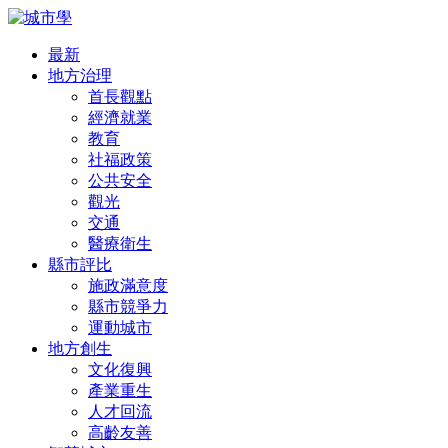
最新
地方治理
首長觀點
經濟就業
教育
社福政策
公共安全
觀光
交通
醫療衛生
縣市評比
施政滿意度
縣市競爭力
運動城市
地方創生
文化復興
產業重生
人才回流
高齡友善