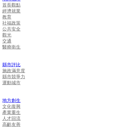
首長觀點
經濟就業
教育
社福政策
公共安全
觀光
交通
醫療衛生
縣市評比
施政滿意度
縣市競爭力
運動城市
地方創生
文化復興
產業重生
人才回流
高齡友善