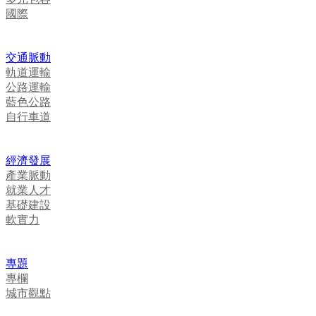
國際
交通脈動
軌道運輸
公路運輸
藍色公路
自行車道
經濟發展
產業脈動
就業人才
基礎建設
軟實力
專題
專欄
城市觀點