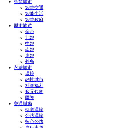
智慧城市
智慧交通
智能生活
智慧政府
縣市旅遊
全台
北部
中部
南部
東部
外島
永續城市
環境
韌性城市
社會福利
多元包容
國際
交通脈動
軌道運輸
公路運輸
藍色公路
自行車道