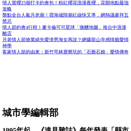
情人賞櫻25個打卡約會包！粉紅櫻花浪漫夜櫻，花期地點最強
攻略
盤點全台人氣月老廟！霞海城隍廟紅線快又準，網熱議參拜五
禁忌
情人節約會4行程！麥卡倫可可星球「微醺地圖」推台中浪漫
酩店
月老情人節搶業績先愛渣男海女再說？網爆龍山寺感情籤愛情
神學
客家情人節的由來：新竹芎林鹿寮坑的「石爺石娘」愛情傳奇
城市學編輯部
1995年起，《遠見雜誌》每年發表「縣市