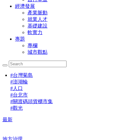
經濟發展
產業脈動
就業人才
基礎建設
軟實力
專題
專欄
城市觀點
#
台灣菊島
#
澎湖輪
#
人口
#
台北市
#
關渡碼頭貨櫃市集
#
觀光
最新
地方治理